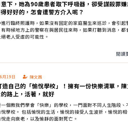
同意下，她為90歲患者取下呼吸器，卻受謀殺罪嫌
顧得好好的，怎會遭警方介入呢？
中進行臨終照護時，如果沒有固定的家庭醫生來巡診，會引起
。有時候地方上的警察在與居民往來時，如果打聽到消息，都
杜絕老人受虐的可能性。
閱讀
06月19日
陳文茜
後打造自己的「愉悅學校」！擁有一份快樂清單，陳
老的路上，活著，就好
要一個教我們學會「快樂」的學校，一門面對不同人生階段、
，愉悅的接受人生波折，愉悅的相信自己
愉悅走向衰老，以及愉靜的面對死亡。