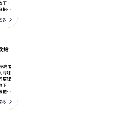
放下，
擁抱告
更多
教給
臨終者
人尋味
們更理
放下，
擁抱告
更多