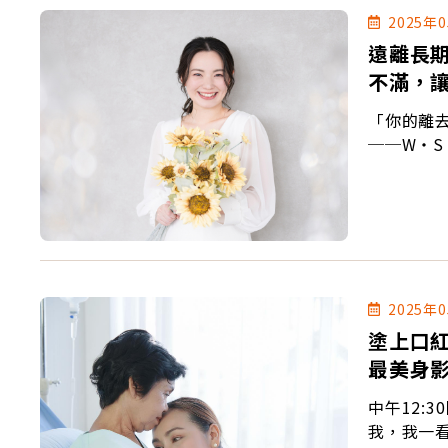
2025年
遠離長
不滿，
「你的離
──W‧S‧
2025年
塗上口
最美身
中午12:
我，我一