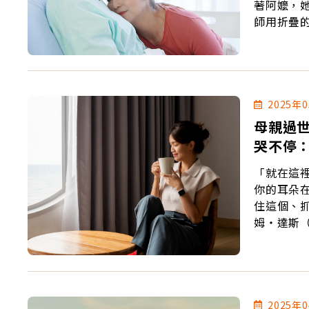
著阿嬤，
師用折疊
2025年
母親過
哭不停
「就在這
你的耳朵
住這個、抓住
姆‧達斯（R
2025年