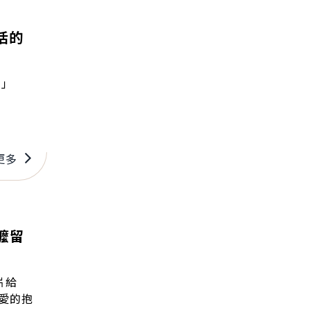
活的
。」
更多
嬤留
片給
愛的抱