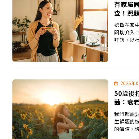
有家屬
查！照
選擇在家
關切介入
拜訪，以
2025年
50歲
茜：衰
我們都需
生課題的愉悅學校。 包括愉悅的生活
的價值，