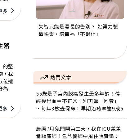
更多
失智只能是漫長的告別？ 她努力製
來自剛果的巧克力神父 為台灣奉獻
63歲卸矽谷副總、搬回台灣找快
104歲打破金氏世界紀錄 成為全球
事業巔峰他選擇追夢…黑手阿伯拉
造快樂，讓幸福「不退化」
36年 「台灣是我的家，我連作夢都
樂！「蛋黃哥小丑」走進安養院，
最年長羽球選手，分享長壽的秘密
小提琴還登上小巨蛋！連CNN都大
講台語！」
逗樂上萬爺奶：退休後才開始真正
原來是「這個」
讚！
生落
的人生
」的整
物，我
熱門文章
數位遺
分為
55歲是子宮內膜癌發生最多年齡！停
經後出血＝不正常，別再當「回春」
…每年3檢查保命：早期治癒率達9成5
更多
農曆7月鬼門開第二天，我在ICU兼差
當驅魔師！急診醫師中風住院實錄：