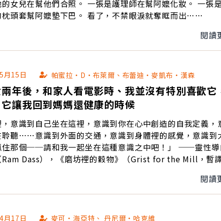
她的女兒在幫他們合照。 一張是護理師在幫阿嬤化妝。 一張
的枕頭套幫阿嬤墊下巴。 看了，不禁眼淚就奪眶而出……
閱讀
05月15日
帕蜜拉‧D‧布萊爾、布蕾迪‧麥凱布‧漢森
世兩年後，和家人看電影時、我並沒有特別喜歡它
：它讓我回到媽媽還健康的時候
裡，意識到自己坐在這裡，意識到你在心中創造的自我定義，
在聆聽⋯⋯意識到外面的交通，意識到身體裡的感覺，意識到
那個──請和我一起坐在這種意識之中吧！」 ──靈性導師拉
am Dass），《磨坊裡的穀物》（Grist for the Mill，暫
閱讀
04月17日
麥可‧海亞特、 丹尼爾‧哈克維