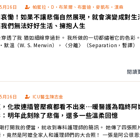
05月16日
帕蜜拉‧D‧布萊爾、布蕾迪‧麥凱布‧漢森
期哀慟！如果不讓悲傷自然展現，就會演變成對生
讓我們無法好好生活、擁抱人生
去穿透了我 猶如細線穿過針。 我所做的一切都繡著它的色彩
默溫（W. S. Merwin），〈分離〉（Separation，暫譯）
閱讀
05月16日
ICU醫生陳志金
紅，化妝連插管壓痕都看不出來…暖醫護為臨終阿
影：明年此刻除了悲傷，還多一些溫柔回憶
30剛打開我的便當，就收到專科護理師的簡訊。 她傳了四張照
看，竟然是阿嬤全家人和護理師們的大合照！ 一張是阿公很恩