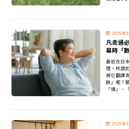
憾；不懼
2025年
凡走過必
幕時「
最近在日
理。所謂
將它翻譯
跡」呢？
「情」、
2025年