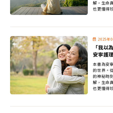
解，生命
也更懂得
別的生命
2025年
「我以
安寧護
本書為安
的世界。
的神秘時
解，生命
也更懂得
別的生命