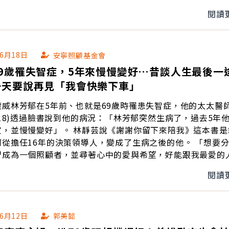
閱讀
06月18日
安寧照顧基金會
9歲罹失智症，5年來慢慢變好…昔談人生最後一
一天要說再見「我會快樂下車」
權威林芳郁在5年前、也就是69歲時罹患失智症，他的太太醫
/18)透過臉書說到他的病況：「林芳郁突然生病了，過去5年
。 林靜芸說《謝謝你留下來陪我》這本書是敘述林
擔任16年的決策領導人，變成了生病之後的他。 「想要分享從
習成為一個照顧者，並尋著心中的愛與希望，好能跟我最愛的
望所有照顧者能因著這本書獲得勇氣與盼望。 林芳郁曾投書安寧
閱讀
會，寫到自己對於死亡的看法。他說，「假如有一天要說再見
譜，人生就像一趟旅遊，有一天目的地到了，我會快樂地下車
06月12日
郭美懿