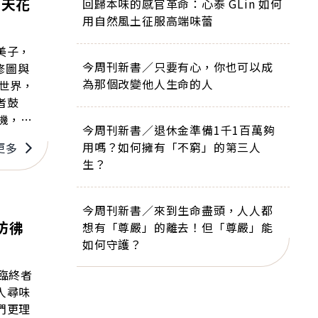
拍天花
回歸本味的感官革命：心泰 GLin 如何
用自然風土征服高端味蕾
美子，
今周刊新書／只要有心，你也可以成
修圖與
為那個改變他人生命的人
者鼓
機，如
今周刊新書／退休金準備1千1百萬夠
花
用嗎？如何擁有「不窮」的第三人
更多
生？
今周刊新書／來到生命盡頭，人人都
彷彿
想有「尊嚴」的離去！但「尊嚴」能
如何守護？
臨終者
人尋味
們更理