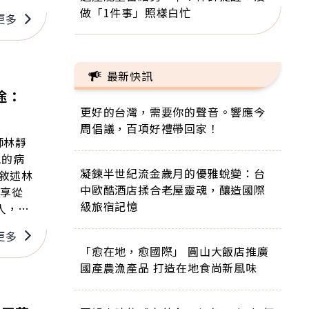
做「1件事」照樣白忙
更多
最新快訊
途：
更好的台灣，需要你的聲音。響應今
周倡議，百項好禮帶回家！
師林靜
他的病
凝鍊半世紀流金歲月的優雅蛻變：台
中歐酷酒店揉合老屋靈魂，釀造國際
級旅宿記憶
人，永
更多
，我心
「愈在地，愈國際」 圓山大飯店推廣
」。
國產農漁產品 打造在地食尚新風味