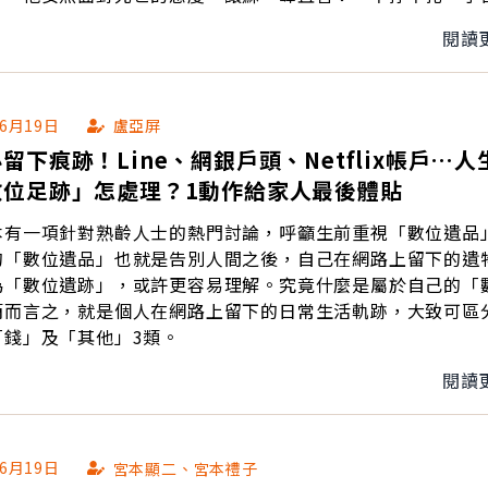
不怕，瀟灑離開。」也讓網友盛讚是「有尊嚴的告別」。
閱讀
06月19日
盧亞屏
留下痕跡！Line、網銀戶頭、Netflix帳戶…人
數位足跡」怎處理？1動作給家人最後體貼
本有一項針對熟齡人士的熱門討論，呼籲生前重視「數位遺品
的「數位遺品」也就是告別人間之後，自己在網路上留下的遺
為「數位遺跡」，或許更容易理解。究竟什麼是屬於自己的「
簡而言之，就是個人在網路上留下的日常生活軌跡，大致可區
「錢」及「其他」3類。
閱讀
06月19日
宮本顯二、宮本禮子