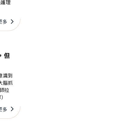
是護理
更多
，但
意識到
大腦抓
譯）
更多