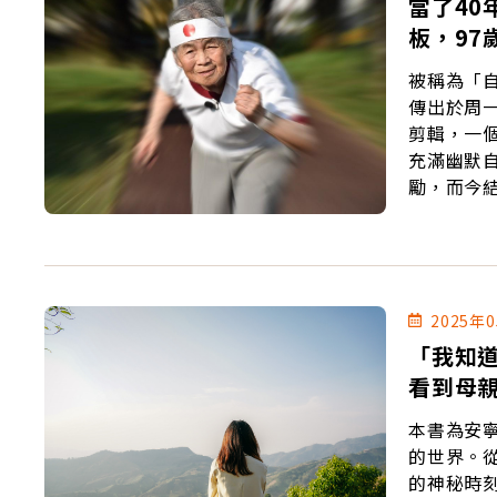
當了40
板，9
被稱為「
傳出於周一
剪輯，一個人自
充滿幽默
勵，而今
同她曾自
板」，用
2025年
「我知
看到母
本書為安
的世界。
的神秘時