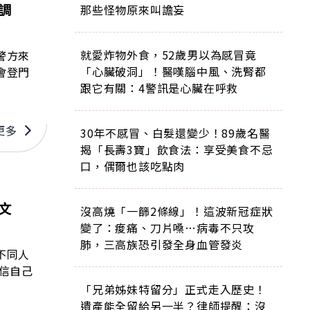
調
那些怪物原來叫譫妄
就愛炸物外食，52歲男以為感冒竟
警方來
「心臟破洞」！醫嘆腦中風、洗腎都
會登門
跟它有關：4警訊是心臟在呼救
更多
30年不感冒、白髮還變少！89歲名醫
揭「長壽3寶」飲食法：享受美食不忌
口，偶爾也該吃點肉
文
沒高燒「一篩2條線」！這波新冠症狀
變了：痠痛、刀片嗓…病毒不只攻
肺，三高族恐引發全身血管發炎
不同人
「兄弟姊妹特留分」正式走入歷史！
遺產能全留給另一半？律師提醒：沒