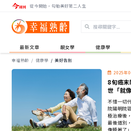
從今開始，勾勒美好第二人生
最新文章
靚女學
健康學
幸福熟齡
/
健康學
/
美好告別
2025年
8旬癌
世「就
不惜一切
院陽明院
極治療後
最後道別，三是不再打點滴
像睡著了