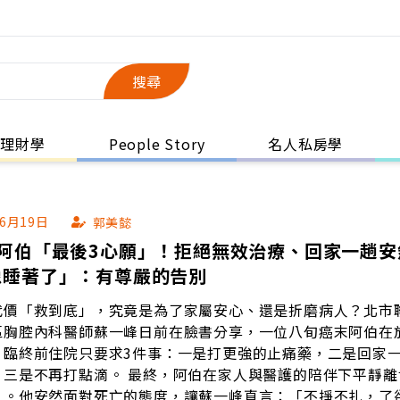
搜尋
理財學
People Story
名人私房學
06月19日
郭美懿
末阿伯「最後3心願」！拒絕無效治療、回家一趟安
像睡著了」：有尊嚴的告別
代價「救到底」，究竟是為了家屬安心、還是折磨病人？北市
區胸腔內科醫師蘇一峰日前在臉書分享，一位八旬癌末阿伯在
，臨終前住院只要求3件事：一是打更強的止痛藥，二是回家
。 最終，阿伯在家人與醫護的陪伴下平靜離世「就
」。他安然面對死亡的態度，讓蘇一峰直言：「不掙不扎，了