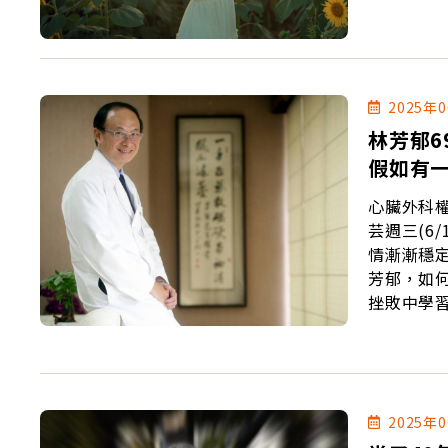
2025年
林芳郁6
假如有
心臟外科
芸週三(6
情漸漸穩定，並慢慢變好」
芳郁，如何從
挫敗中學
遠在一起。希
照顧基金
中已經有
2025年