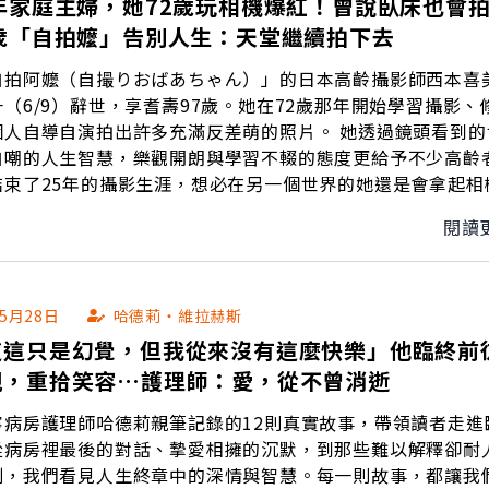
年家庭主婦，她72歲玩相機爆紅！曾說臥床也會
7歲「自拍嬤」告別人生：天堂繼續拍下去
自拍阿嬤（自撮りおばあちゃん）」的日本高齡攝影師西本喜
（6/9）辭世，享耆壽97歲。她在72歲那年開始學習攝影、
導自演拍出許多充滿反差萌的照片。 她透過鏡頭看到的世界，
自嘲的人生智慧，樂觀開朗與學習不輟的態度更給予不少高齡
結束了25年的攝影生涯，想必在另一個世界的她還是會拿起相
述：「只要活著就會繼續拍下去，就算躺下起不來，也會拍天
閱讀
自己的觀點拍出另一道美好風景。
05月28日
哈德莉‧維拉赫斯
道這只是幻覺，但我從來沒有這麼快樂」他臨終前
親，重拾笑容…護理師：愛，從不曾消逝
寧病房護理師哈德莉親筆記錄的12則真實故事，帶領讀者走進
從病房裡最後的對話、摯愛相擁的沉默，到那些難以解釋卻耐
刻，我們看見人生終章中的深情與智慧。每一則故事，都讓我