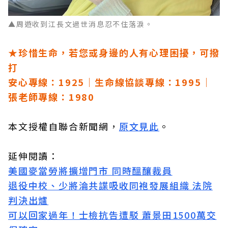
▲
周遊收到江長文過世消息忍不住落淚。
★珍惜生命，若您或身邊的人有心理困擾，可撥
打
安心專線：1925｜生命線協談專線：1995｜
張老師專線：1980
本文授權自聯合新聞網，
原文見此
。
延伸閱讀：
美國麥當勞將擴增門市 同時醞釀裁員
退役中校、少將淪共諜吸收同袍發展組織 法院
判決出爐
可以回家過年！士檢抗告遭駁 蕭景田1500萬交