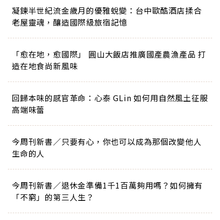
凝鍊半世紀流金歲月的優雅蛻變：台中歐酷酒店揉合
老屋靈魂，釀造國際級旅宿記憶
「愈在地，愈國際」 圓山大飯店推廣國產農漁產品 打
造在地食尚新風味
回歸本味的感官革命：心泰 GLin 如何用自然風土征服
高端味蕾
今周刊新書／只要有心，你也可以成為那個改變他人
生命的人
今周刊新書／退休金準備1千1百萬夠用嗎？如何擁有
「不窮」的第三人生？