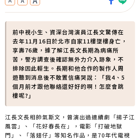
A
A
A
前中視小生、資深台灣演員江長文驚傳在
去年11月16日於北市自家11樓墜樓身亡，
享壽76歲，據了解江長文長期為病痛所
苦，警方調查後確認無外力介入跡象，不
排除因此輕生。長期和他合作的製作人周
遊聽到消息後不敢置信痛哭說：「我4、5
個月前才跟他聯絡還好好的啊！怎麼會跳
樓呢?」
江長文長相帥氣斯文，曾演出過連續劇「揚子江
風雲」、「花好春長在」，電影「打破地獄
門」、「落翅仔」等知名作品，是70年代電視