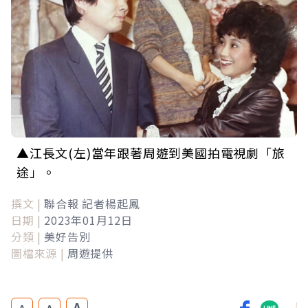
▲江長文(左)當年跟著周遊到美國拍電視劇「旅
途」。
撰文 |
聯合報 記者楊起鳳
日期 |
2023年01月12日
分類 |
美好告別
圖檔來源 |
周遊提供