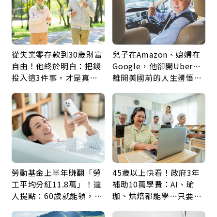
從失業零存款到30歲財富
兒子在Amazon、媳婦在
自由！他終於明白：把錢
Google，他卻開Uber…
投入這3件事，才是真正
離開美國前的人生體悟：
留給未來的自己
好的壞的都不會永遠
勞動基金上半年賺翻「勞
45歲以上快看！政府3年
工平均分紅11.8萬」！達
補助10萬學費：AI、瑜
人提點：60歲就能領，重
珈、烘焙都能學…只要願
新就業還有隱藏版退休金
意開始，永遠不嫌晚