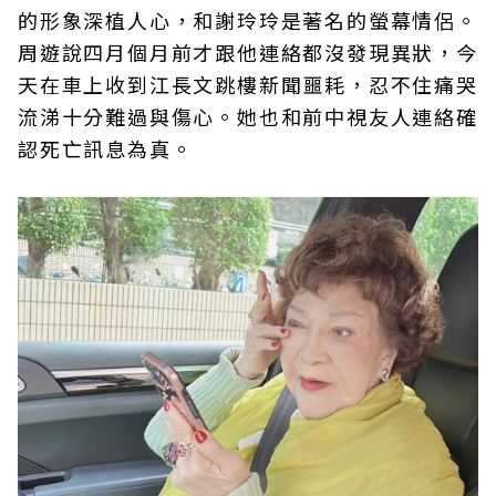
的形象深植人心，和謝玲玲是著名的螢幕情侶。
周遊說四月個月前才跟他連絡都沒發現異狀，今
天在車上收到江長文跳樓新聞噩耗，忍不住痛哭
流涕十分難過與傷心。她也和前中視友人連絡確
認死亡訊息為真。