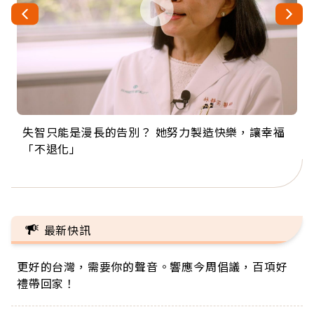
失智只能是漫長的告別？ 她努力製造快樂，讓幸福
來自剛果的巧克力神父 為台灣奉獻36年 「台灣是我
63歲卸矽谷副總、搬回台灣找快樂！「蛋黃哥小
104歲打破金氏世界紀錄 成為全球最年長羽球選
事業巔峰他選擇追夢…黑手阿伯拉小提琴還登上小
「不退化」
的家，我連作夢都講台語！」
丑」走進安養院，逗樂上萬爺奶：退休後才開始真
手，分享長壽的秘密原來是「這個」
巨蛋！連CNN都大讚！
正的人生
最新快訊
更好的台灣，需要你的聲音。響應今周倡議，百項好
禮帶回家！