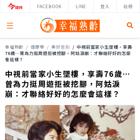
FACEBOOK
LINE
登入
註冊
Open menu
幸福熟齡
/
健康學
/
美好告別
/
中視前當家小生墜樓，享壽
76歲…曾為力挺周遊拒被挖腳，阿姑淚崩：才聯絡好好的怎麼
會這樣？
中視前當家小生墜樓，享壽76歲…
曾為力挺周遊拒被挖腳，阿姑淚
崩：才聯絡好好的怎麼會這樣？