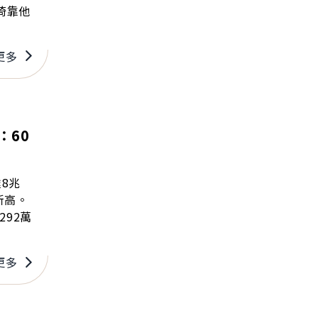
倚靠他
更多
：60
8兆
新高。
292萬
更多