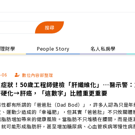
搜尋
理財學
People Story
名人私房學
-06
數位內容部整理
沒症狀！50歲工程師健檢「肝纖維化」…醫示警：
肝硬化→肝癌，「這數字」比體重更重要
性都有所謂的「爸爸肚（Dad Bod）」，許多人認為只是年
忙、運動少造成的「幸福肥」，但其實「爸爸肚」不只攸關體
臟脂肪增加帶來的健康風險。當脂肪不只堆積在腰間，而是逐
，就可能形成脂肪肝，甚至增加糖尿病、心血管疾病等慢性病