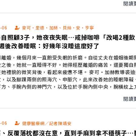
閱讀
-06
麥可‧里德‧加赫、貝絲‧安‧亨寧
獨自照顧3子，她夜夜失眠…戒掉咖啡「改喝2種飲
3週後改善睡眠：好幾年沒睡這麼好了
剛離婚，幾個月來一直飽受失眠的折磨。自從丈夫在婚姻後期
凌之後，她就一直睡得不好。她得經歷離婚的痛苦，還要獨自
貌的微笑背後，看起來疲憊不堪。 麥可‧加赫教導裘迪按壓顱
穴，以及腳踝兩側的照海穴、申脈穴，此來改善她的睡眠障礙
下方、手腕內側的神門穴，以及位於手腕內側中央，腕橫紋上
關穴，可以平衡和撫慰她的心緒。
閱讀
-06
健康醫療網／記者陳靖安
痛、反覆落枕都沒在意，直到手麻到拿不穩筷子…