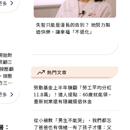
更多
失智只能是漫長的告別？ 她努力製
來自剛果的巧克力神父 為台灣奉獻
63歲卸矽谷副總、搬回台灣找快
104歲打破金氏世界紀錄 成為全球
事業巔峰他選擇追夢…黑手阿伯拉
造快樂，讓幸福「不退化」
36年 「台灣是我的家，我連作夢都
樂！「蛋黃哥小丑」走進安養院，
最年長羽球選手，分享長壽的秘密
小提琴還登上小巨蛋！連CNN都大
講台語！」
逗樂上萬爺奶：退休後才開始真正
原來是「這個」
讚！
的人生
開始對
照顧三
熱門文章
。按壓
方三指
勞動基金上半年賺翻「勞工平均分紅
11.8萬」！達人提點：60歲就能領，
更多
重新就業還有隱藏版退休金
從小被教「男生不能哭」，我們都忘
醫：
了爸爸也有情緒…有了孩子才懂：父