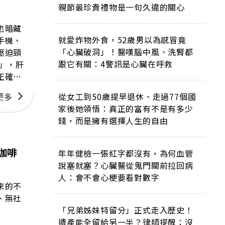
親節最珍貴禮物是一句久違的關心
也暗藏
就愛炸物外食，52歲男以為感冒竟
手機、
「心臟破洞」！醫嘆腦中風、洗腎都
壓迫頸
跟它有關：4警訊是心臟在呼救
正確姿
，容易
更多
從女工到50歲提早退休、走過77個國
上肢痹
家後她領悟：真正的富有不是有多少
錢，而是擁有選擇人生的自由
咖啡
年年健檢一張紅字都沒有，為何血管
說塞就塞？心臟醫從鬼門關前拉回病
人：會不會心梗要看對數字
來的不
、無社
「兄弟姊妹特留分」正式走入歷史！
遺產能全留給另一半？律師提醒：沒