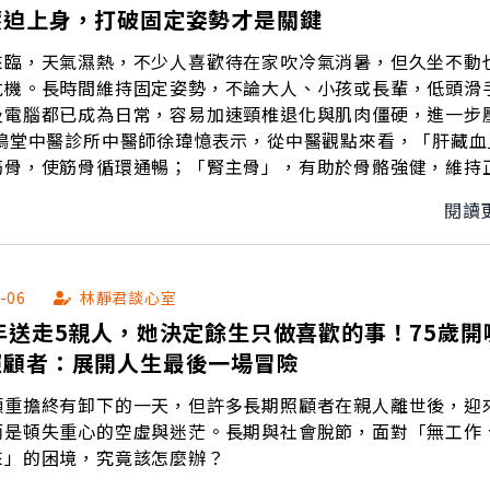
壓迫上身，打破固定姿勢才是關鍵
來臨，天氣濕熱，不少人喜歡待在家吹冷氣消暑，但久坐不動
危機。長時間維持固定姿勢，不論大人、小孩或長輩，低頭滑
及電腦都已成為日常，容易加速頸椎退化與肌肉僵硬，進一步
筋骨，使筋骨循環通暢；「腎主骨」，有助於骨骼強健，維持
。肝腎功能與人體氣血循環息息相關，若長時間維持固定姿勢
閱讀
以上氣血循環不佳，經絡運行不暢，進而出現「不通則痛」的
-06
林靜君談心室
年送走5親人，她決定餘生只做喜歡的事！75歲開
照顧者：展開人生最後一場冒險
顧重擔終有卸下的一天，但許多長期照顧者在親人離世後，迎
而是頓失重心的空虛與迷茫。長期與社會脫節，面對「無工作
來」的困境，究竟該怎麼辦？