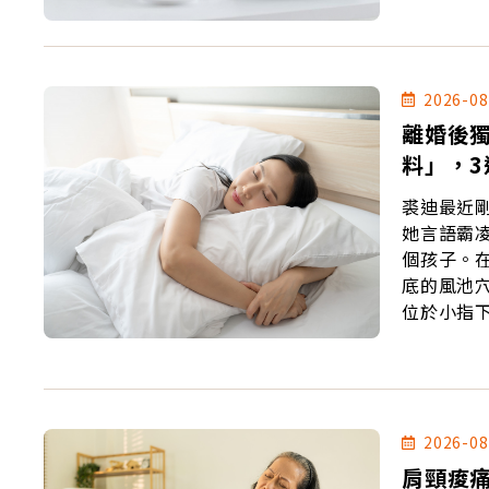
2026-08
離婚後
料」，
裘迪最近
她言語霸
個孩子。在她禮
底的風池
位於小指
寬處的內
2026-08
肩頸痠