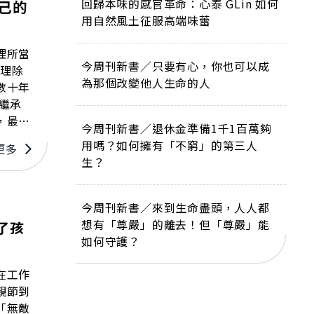
回歸本味的感官革命：心泰 GLin 如何
己的
用自然風土征服高端味蕾
理所當
今周刊新書／只要有心，你也可以成
為那個改變他人生命的人
數十年
，最後
今周刊新書／退休金準備1千1百萬夠
用嗎？如何擁有「不窮」的第三人
更多
。」直
生？
留分規
多年未
今周刊新書／來到生命盡頭，人人都
想有「尊嚴」的離去！但「尊嚴」能
了孩
臨財產
如何守護？
在工作
親節到
「無敵