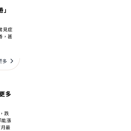
倦」
常見症
善，甚
更多
更多
，跌
都能漲
7月最