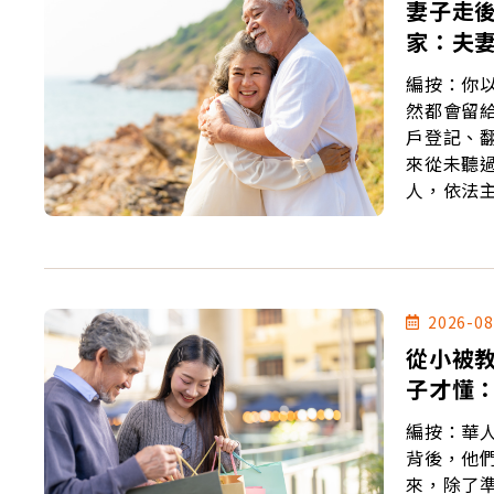
妻子走
家：夫妻
編按：你
然都會留給另一
戶登記、
來從未聽過、也
人，依法
甚至得拿出畢
不是沒有
到現實證明，
了制度改
定，未來
2026-08
往來的親屬手中。 只是，刪除特留分，真的
從小被
沒有提前
子才懂
風暴。
編按：華
背後，他
來，除了