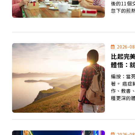
後的11
忽下的煎
2026-08
比起完
體悟：
編按：當
著。 癌症轉移後，她第一次清楚感覺到「死亡」正在逼近。即使如此，她仍寫
作、教書、規劃新
種更深的
2026-08