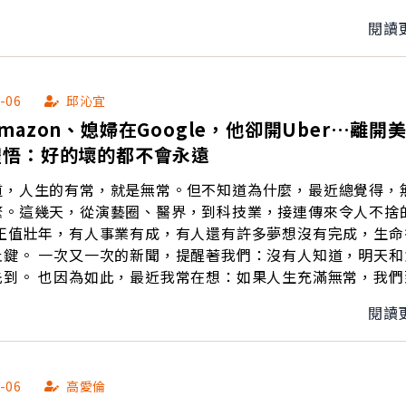
閱讀
-06
邱沁宜
mazon、媳婦在Google，他卻開Uber…離開
體悟：好的壞的都不會永遠
道，人生的有常，就是無常。但不知道為什麼，最近總覺得，
繁。這幾天，從演藝圈、醫界，到科技業，接連傳來令人不捨
：沒有人知道，明天和意外，
果人生充滿無常，我們到底該
？
閱讀
-06
高愛倫