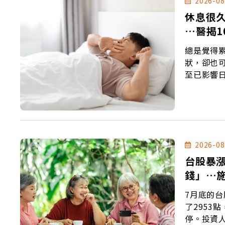
2026-08
休息很
…醫揭
總是覺得
狀，卻也
至已影響
2026-08
台股暴
錢」…
7月底的台
了2953
停。投資