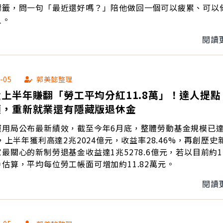
標籤，問一句「最近還好嗎？」陪他做回一個可以疲累、可以
人。
閱讀
-05
郭美懿整理
上半年賺翻「勞工平均分紅11.8萬」！達人提點
領，重新就業還有隱藏版退休金
運用局公布最新績效，截至今年6月底，整體勞動基金規模已達
元，上半年獲利高達2兆2024億元，收益率28.46%，再創歷史
最關心的新制勞退基金收益達1兆5278.6億元，若以目前約1
估算，平均每位勞工帳面可增加約11.82萬元。
閱讀