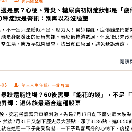
-05
郭美懿整理
久還是累？心梗、腎炎、糖尿病初期症狀都是「疲
10種症狀是警訊：別再以為沒睡飽
累，不一定只是睡眠不足、壓力大！醫師提醒，疲倦雖是門診
可能是身體發出的健康警訊。若疲倦持續數週、休息後仍未改
日常生活，應及早就醫檢查，找出真正原因，避免延誤治療。
閱讀
-05
第三人生任我行─施昇輝
漲暴跌還能進場？60後需要「能花的錢」，不是「
施昇輝：退休族最適合這種股票
股，宛若搭雲霄飛車般刺激。先是7月17日創下歷史最大跌點
點，然後7月31日又創下歷史最大漲點，漲了3186點，連0050
人就在這種一下子飽受驚嚇，一下子驚喜萬分的心情下，度過