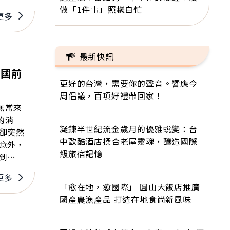
做「1件事」照樣白忙
更多
最新快訊
美國前
更好的台灣，需要你的聲音。響應今
周倡議，百項好禮帶回家！
無常來
的消
凝鍊半世紀流金歲月的優雅蛻變：台
中歐酷酒店揉合老屋靈魂，釀造國際
級旅宿記憶
更多
「愈在地，愈國際」 圓山大飯店推廣
國產農漁產品 打造在地食尚新風味