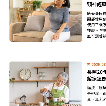
頸神經
隨著暑假
頸部健康
使用平板
神經。 初鳴堂中醫診所中醫師徐瑋憶表示，從中醫觀點來看，「肝藏血」，肝
血可濡養
勢與體力
導致肩頸
症。
2026-08
長照20
館療癒
編按：照
是輕鬆，
交、無未