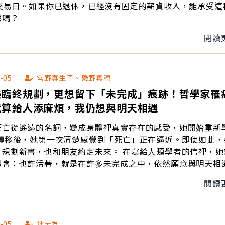
個交易日。如果你已退休，已經沒有固定的薪資收入，能承受這
熬嗎？
閱讀
-05
宮野真生子、磯野真穗
美臨終規劃，更想留下「未完成」痕跡！哲學家罹
就算給人添麻煩，我仍想與明天相遇
死亡從遙遠的名詞，變成身體裡真實存在的感受，她開始重新
書，也和朋友約定未來。 在寫給人類學者的信裡，她談起一
體會：也許活著，就是在許多未完成之中，依然願意與明天相
閱讀
-05
狄志為