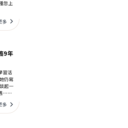
種忽上
更多
癌9年
學習活
遇……
更多