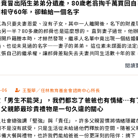
後竟冒出陌生弟弟分遺產，80歲老翁掏千萬買回自
相守60年，卻輸給一個名字
以為只要夫妻恩愛、沒有子女，其中一人離開後，名下的財產
半？80多歲的郝舜也是這麼想的。 直到妻子過世，他辦理除
翻開戶籍謄本時，才赫然發現，繼承人名單中竟出現一個結婚
從未見過的名字──妻子的弟弟。 這位素未謀面的法定繼承
主張自己的繼承權，讓郝舜差點失去夫妻共同生活數十年的家
生積蓄，才買回自己住了半輩子的房子。 他們不是不夠相愛，也
閱讀
替彼此打算，只是始終相信：「你的就是我的，我的就是你的
感情可以相守一生，法律卻只認白紙黑字。 這樣的遺憾，也促成
變。立法院日前三讀通過《民法》修正案，刪除兄弟姊妹的特
無子夫妻不必再因這項制度，讓共同累積一輩子的財產，落入
-06
王聖華／任林教育基金會諮商中心所長
就代表另一半一定能保住房子嗎？
教「男生不能哭」，我們都忘了爸爸也有情緒…有
做好這幾步安排，即便法律改了，你最想保護的人依然可能面
：父親節最珍貴禮物是一句久違的關心
人社會總強調「堅強」與「責任」，許多父親習慣將情緒隱藏
們不是沒有感受，只是生活從未給過他們釋放的空間。隨著父
準備大餐與禮物，也許我們能給爸爸一份更深刻的陪伴：摘下