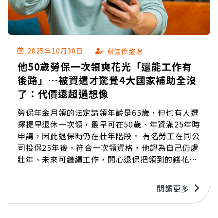
2025年10月30日
蔡佳伶整理
他50歲勞保一次領爽花光「還能工作有
後路」…被資遣才驚覺4大國家補助全沒
了：代價遠超過想像
勞保年金月領的法定請領年齡是65歲，但也有人選
擇提早退休一次領，最早可在50歲、年資滿25年時
申請，因此退保時仍在壯年階段。 有名勞工在同公
司投保25年後，符合一次領資格，他認為自己仍處
壯年、未來可繼續工作，開心退保把領到的錢花
光。沒想到他再度就業時，身體漸漸出現狀況，被
診斷為三高高危險群，無法負荷公司高壓的工作模
閱讀更多
式，最後被公司資遣。當他想申請失業給付時，卻
被勞保局拒絕……