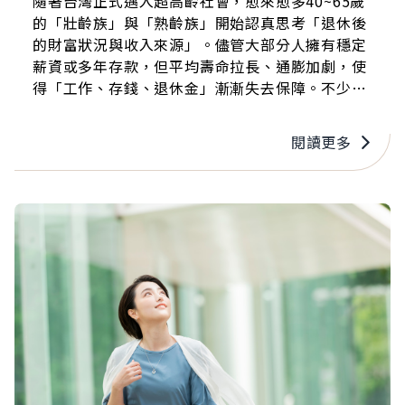
隨著台灣正式邁入超高齡社會，愈來愈多40~65歲
的「壯齡族」與「熟齡族」開始認真思考「退休後
的財富狀況與收入來源」。儘管大部分人擁有穩定
薪資或多年存款，但平均壽命拉長、通膨加劇，使
得「工作、存錢、退休金」漸漸失去保障。不少專
家建議，退休不在於累積多少資產，而在於是否擁
有可長期複製的現金流，也因此，能否把握黃金的
閱讀更多
中年時期，透過學習打造第二曲線，成為大家共同
課題。 在這樣的趨勢下，近年熟齡族掀起一股旋風
－「學習包租代管，以不到 300 萬的資金，每月額
外產出10萬元以上、長期穩健現金流」。