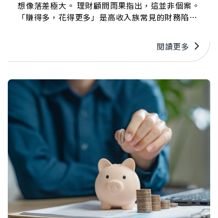
想像落差極大。 理財顧問雨果指出，這並非個案。
「賺得多，花得更多」是高收入族常見的財務陷
阱。尤其在教育支出上更捨得投入：兩個孩子就讀
私立雙語小學、上才藝課、參加營隊，一年花費近
閱讀更多
九十萬，儲蓄率自然跟不上收入成長。 你有類似困
擾嗎？雨果提醒，真正的財務穩定，不在於「賺多
少」，而在於「能留下多少」。他也靠提出四個實
用解方，幫助高收入族擺脫「月光」困境……