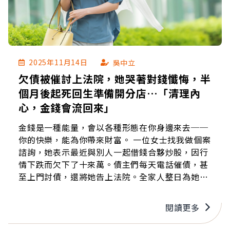
2025年11月14日
吳中立
欠債被催討上法院，她哭著對錢懺悔，半
個月後起死回生準備開分店…「清理內
心，金錢會流回來」
金錢是一種能量，會以各種形態在你身邊來去──
你的快樂，能為你帶來財富。 一位女士找我做個案
諮詢，她表示最近與別人一起借錢合夥炒股，因行
情下跌而欠下了十來萬。債主們每天電話催債，甚
至上門討債，還將她告上法院。全家人整日為她擔
驚受怕，她也十分焦慮自責。 她前幾年在金融證券
業工作時，由於能得到內線消息，加上政策寬鬆，
閱讀更多
利潤好、消息多，賺錢對她而言成了一件很輕鬆的
事。 不知不覺間，她在開銷愈發沒有節制，出手送