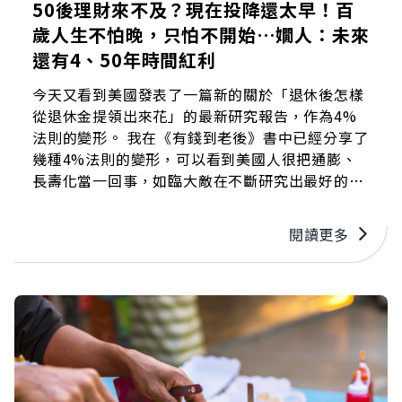
50後理財來不及？現在投降還太早！百
歲人生不怕晚，只怕不開始…嫺人：未來
還有4、50年時間紅利
今天又看到美國發表了一篇新的關於「退休後怎樣
從退休金提領出來花」的最新研究報告，作為4%
法則的變形。 我在《有錢到老後》書中已經分享了
幾種4%法則的變形，可以看到美國人很把通膨、
長壽化當一回事，如臨大敵在不斷研究出最好的方
案。美國國力強就強在科學精神，而不是憑感覺喊
數字。 很多人覺得五、六十歲再改變太遲了，但世
閱讀更多
界正在走向「長壽化」，聰明的假設是，先假設自
己會活到一百歲。因為萬一真的活到那麼久——即
便現在五十歲、六十歲，你都還有四十、五十年的
時間累積財富……