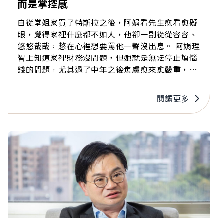
而是掌控感
自從堂姐家買了特斯拉之後，阿娟看先生愈看愈礙
眼，覺得家裡什麼都不如人，他卻一副從從容容、
悠悠哉哉，憋在心裡想要罵他一聲沒出息。 阿娟理
智上知道家裡財務沒問題，但她就是無法停止煩惱
錢的問題，尤其過了中年之後焦慮愈來愈嚴重，生
活看似安穩但實際上並不舒坦。 中年人的金錢焦
慮，不單單是口袋多深多淺這麼簡單，它牽涉到內
閱讀更多
心更深之處，那些關於「我是誰」等終極的生存焦
慮議題。