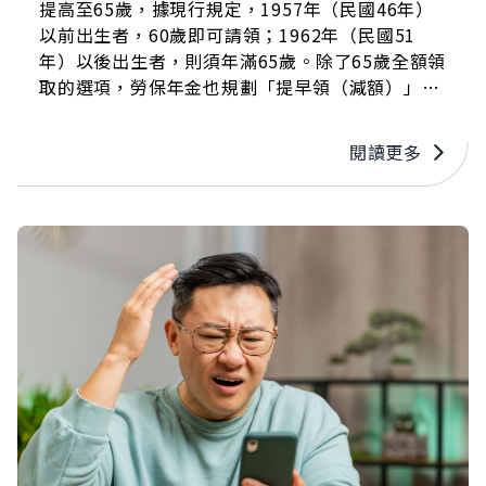
提高至65歲，據現行規定，1957年（民國46年）
以前出生者，60歲即可請領；1962年（民國51
年）以後出生者，則須年滿65歲。除了65歲全額領
取的選項，勞保年金也規劃「提早領（減額）」、
「延後領（增額）」等請領方式，兩者各有優缺
點，熟齡族該如何規劃，才能安心又有尊嚴地迎向
閱讀更多
退休生活？