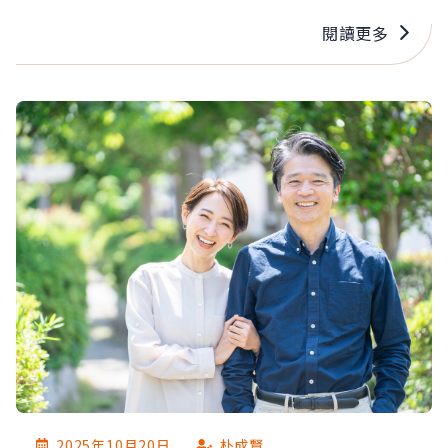
福感翻倍，還會變成賺錢的動力。 如今，他從負債
閱讀更多
翻身，現在是女性創業者顧問，幫助許多客戶創造
年營業額超過400萬，被稱為「打造幸福有錢人的
妖精」。他過著半退休生活、每年的旅行費用超過
400萬。 他現在仍和妻子維持每個月吃一次大餐的
習慣，以前這個儀式是為了讓自己更有自信，現在
是感謝始終支持自己的妻子，聊起過去貧困的辛苦
日子，現在都變成美好的回憶。
2025年10月20日
朴成賢