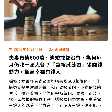
2025年10月20日
森瀬繁智
夫妻負債600萬、連婚戒都沒有，為何每
月仍吃一頓大餐？「富裕感練習」變賺錢
動力，翻身幸福有錢人
編按：本書作者森瀬繁智過去揹600萬債務，工作
過勞到醫生建議休養，和老婆過著向人下跪借錢的
生活。儘管貧窮，他們仍堅持每個月要換上正裝、
找一家很棒的餐廳用餐，透過這個儀式感，享受當
有錢人的感受。他直言：「即使沒有錢，也不能讓
心態變窮」，夫妻一起吃大餐，不只共享喜悅、幸