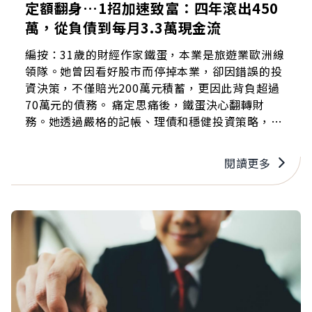
定額翻身…1招加速致富：四年滾出450
萬，從負債到每月3.3萬現金流
編按：31歲的財經作家鐵蛋，本業是旅遊業歐洲線
領隊。她曾因看好股市而停掉本業，卻因錯誤的投
資決策，不僅賠光200萬元積蓄，更因此背負超過
70萬元的債務。 痛定思痛後，鐵蛋決心翻轉財
務。她透過嚴格的記帳、理債和穩健投資策略，並
積極開源：利用下班與清晨時間兼職跑外送，每日
凌晨5點就起床外送，每天工作超過15小時，365
閱讀更多
天全年無休。 憑藉著這股驚人的紀律與毅力，鐵蛋
僅花4年時間，便成功還清債務、累積淨資產超過
450萬元，目前每月被動收入已達到3萬3,000元。
以下，鐵蛋將親自分享她如何從負債谷底翻身，從
零開始累積第一桶金的心路歷程。