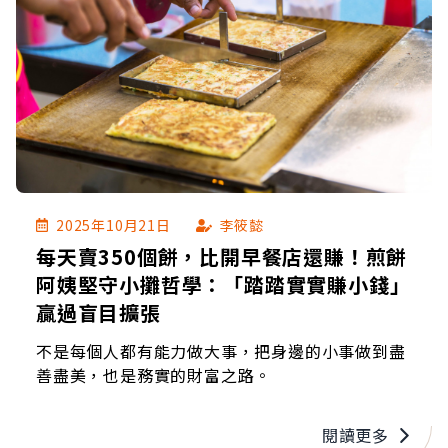
2025年10月21日
李筱懿
每天賣350個餅，比開早餐店還賺！煎餅
阿姨堅守小攤哲學：「踏踏實實賺小錢」
贏過盲目擴張
不是每個人都有能力做大事，把身邊的小事做到盡
善盡美，也是務實的財富之路。
閱讀更多