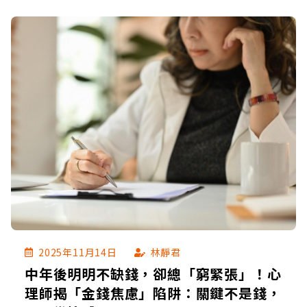
禮闊綽，非名牌不買，隨便吃一頓飯都要千元以
上。那時的她完全沒料到股市會大起大落，自己會
因欠債而被告上法院，心裡後悔莫及……
2025年11月14日
林靜君
中年後明明不缺錢，卻總「窮緊張」！心
理師揭「金錢焦慮」陷阱：關鍵不是錢，