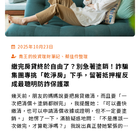
2025年10月23日
喬王的投資理財筆記、蔡佳伶整理
繳完房貸終於自由了？別急著塗銷！詐騙
集團專挑「乾淨房」下手，留著抵押權反
成最聰明防詐保護罩
幾天前，朋友的媽媽說要把房貸繳清，而且要「一
次把清償＋塗銷都辦完」，我提醒她：「可以盡快
繳清，也可以申請清償收據或證明，但不一定要塗
銷。」 她愣了一下，滿臉疑惑地問：「不是應該一
次做完，才算乾淨嗎？」 我說出真正替她緊張的
事：「不塗銷還能在某種程度上，避免被詐騙集團