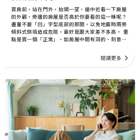
買房前，站在門外，抬頭一望，遠中近看一下房屋
的外觀，旁邊的房屋是否高於你要看的這一棟呢？
盡量不要「凹」字型底部的那間，以免地震時兩旁
傾斜式倒塌造成危險，最好是跟大家差不多高。 重
點是買一個「正常」，如房屋中間有洞的、刻意歪
七扭八旋轉的、一條龍十幾棟排排站的、頭上有針
插著的、甚至柱子是眾神或奇妙人像⋯⋯都得小心
閱讀更多
篩選掉。