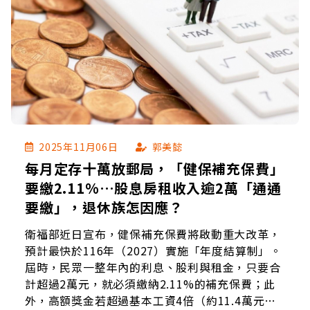
2025年11月06日
郭美懿
每月定存十萬放郵局，「健保補充保費」
要繳2.11%…股息房租收入逾2萬「通通
要繳」，退休族怎因應？
衛福部近日宣布，健保補充保費將啟動重大改革，
預計最快於116年（2027）實施「年度結算制」。
屆時，民眾一整年內的利息、股利與租金，只要合
計超過2萬元，就必須繳納2.11%的補充保費；此
外，高額獎金若超過基本工資4倍（約11.4萬元）