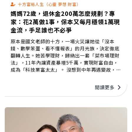
十方富裕人生（心靈 夢想 財富）
媽媽72歲，退休金200萬怎麼規劃？專
家：花2萬做1事，保本又每月穩領1萬現
金流，手足誰也不必爭
原本是國文老師的十方，一場火災讓她從「沒本
錢、數學笨蛋、看不懂報表」的月光族，決定徹底
翻轉人生。她苦學理財，歸納出一套「菜市場理財
法」，11年內讓資產暴增5千萬，實現財富自由，
成為「科技業富太太」。 沒想到中年再遇變故，
47歲丈夫因病提早退休，她又從暢銷作家變成陪夫
刷馬桶創業的老闆娘。如今，經歷無數次跌倒又站
閱讀更多
起來的她，在臉書開放提問，幫為錢所困的讀者解
惑。 有天，一位網友問：「我媽72歲，有200萬，
我該怎麼幫她安頓這筆錢？」 這筆錢讓全家都焦
慮。放銀行怕貶值，投資怕風險，若生病醫療費從
哪來？錢該放誰那裡？誰能動用？ 十方給了她兩個
建議：既能保本、讓錢長出現金流，又能避免手足