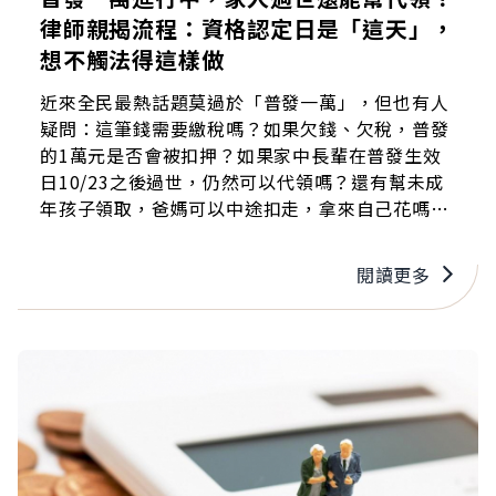
律師親揭流程：資格認定日是「這天」，
想不觸法得這樣做
近來全民最熱話題莫過於「普發一萬」，但也有人
疑問：這筆錢需要繳稅嗎？如果欠錢、欠稅，普發
的1萬元是否會被扣押？如果家中長輩在普發生效
日10/23之後過世，仍然可以代領嗎？還有幫未成
年孩子領取，爸媽可以中途扣走，拿來自己花嗎？
對此，陽光暖男律師蘇家宏便在YouTube上拍片解
答。
閱讀更多