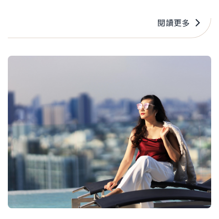
也納入課徵範圍，估計全台約有480萬人受影響，
挹注健保約新台幣100億至200億元。不過新制引
閱讀更多
發反彈，行政院長卓榮泰已指示衛福部廣泛聽取各
界意見，暫緩具爭議的規劃，並加強社會溝通。