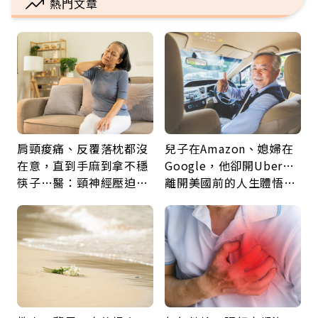
熱門文章
肩頸痠痛、反覆落枕都沒
兒子在Amazon、媳婦在
在意，直到手麻到拿不穩
Google，他卻開Uber…
筷子…醫：頸神經壓迫上
離開美國前的人生體悟：
身，打破固定姿勢才是關
好的壞的都不會永遠
鍵