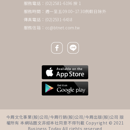
服務電話：(02)2581-6196 按 1
服務時間：週一至五09:00~17:30例假日除外
傳真電話：(02)2531-6438
服務信箱：
cc@btnet.com.tw
Facebook icon
Line icon
下一則 ＋
國人最新十大死因「癌症」霸榜
今周文化事業(股)公司/今周行銷(股)公司/今周出版(股)公司 版
42年，肺癌仍是第1名…醫籲逾
權所有 本網站圖文非經本社同意不得刊載 Copyright © 2021
45歲「有在呼吸」就要做這檢查
Business Today All rights reserved