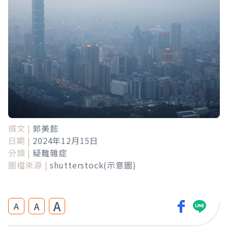
撰文 |
郭美懿
日期 |
2024年12月15日
分類 |
疑難雜症
圖檔來源 |
shutterstock(示意圖)
A
A
A