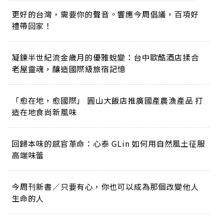
更好的台灣，需要你的聲音。響應今周倡議，百項好
禮帶回家！
凝鍊半世紀流金歲月的優雅蛻變：台中歐酷酒店揉合
老屋靈魂，釀造國際級旅宿記憶
「愈在地，愈國際」 圓山大飯店推廣國產農漁產品 打
造在地食尚新風味
回歸本味的感官革命：心泰 GLin 如何用自然風土征服
高端味蕾
今周刊新書／只要有心，你也可以成為那個改變他人
生命的人