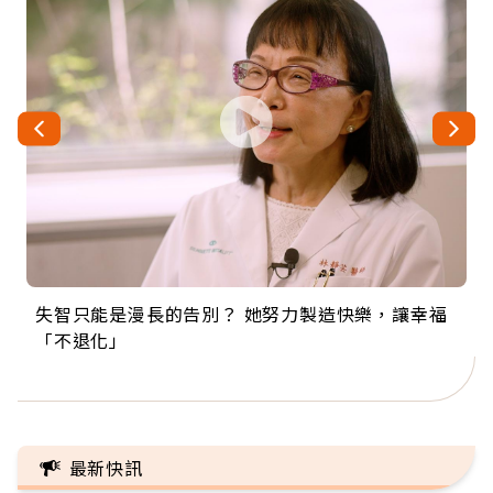
失智只能是漫長的告別？ 她努力製造快樂，讓幸福
來自剛果的巧克力神父 為台灣奉獻36年 「台灣是我
63歲卸矽谷副總、搬回台灣找快樂！「蛋黃哥小
104歲打破金氏世界紀錄 成為全球最年長羽球選
事業巔峰他選擇追夢…黑手阿伯拉小提琴還登上小
「不退化」
的家，我連作夢都講台語！」
丑」走進安養院，逗樂上萬爺奶：退休後才開始真
手，分享長壽的秘密原來是「這個」
巨蛋！連CNN都大讚！
正的人生
最新快訊