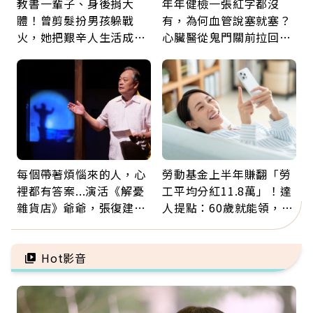
教書一輩子、身後捐大
年年健檢一張紅字都沒
體！曾剪髮扮男孩躲戰
有，為何血管說塞就塞？
火，她把艱辛人生活成風
心臟醫從鬼門關前拉回病
景：生命價值在於成為祝
人：會不會心梗要看對數
福
字
每個帶著煩惱來的人，心
勞動基金上半年賺翻「勞
裡都有答案...演活《解憂
工平均分紅11.8萬」！達
雜貨店》爺爺，張復建：
人提點：60歲就能領，重
放下執著不是認輸，而是
新就業還有隱藏版退休金
善待自己
Hot影音