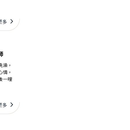
更多
師
洗澡，
心情，
後一哩
更多