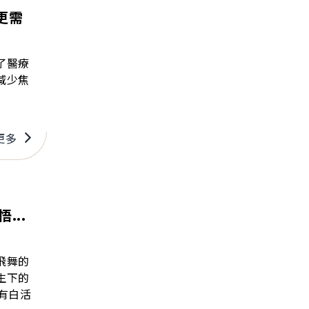
更需
了醫療
減少焦
更多
...
飛舞的
生下的
有白活