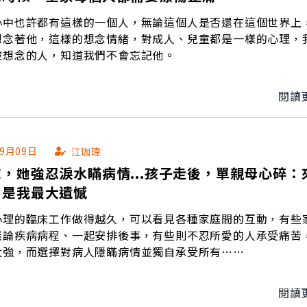
心中也許都有這樣的一個人，無論這個人是否還在這個世界上
想念著他，這樣的想念情緒，對成人、兒童都是一樣的心理，
被想念的人，知道我們不會忘記他。
閱讀
09月09日
江珈瑋
，她強忍淚水瞞病情...孩子走後，單親母心碎：
，是我最大遺憾
心理的臨床工作做得越久，可以看見各種家庭間的互動，有些
談論疾病病程、一起安排後事，有些則不忍所愛的人承受痛苦
太強，而選擇對病人隱瞞病情並獨自承受所有……
閱讀