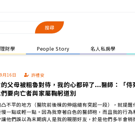
搜尋
理財學
People Story
名人私房學
09月16日
許禮安
的父母被粗魯對待，我的心都碎了...醫師：「侍
我們要向亡者與家屬鞠躬道別
凹凸不平的地方（醫院前後棟的伸縮縫有突起一段），就提醒
要慢一點或輕一點。因為我穿著白色的醫師袍，而且我的行為
會讓他們誤以為末期病人是我的親朋好友，於是他們多半會稍