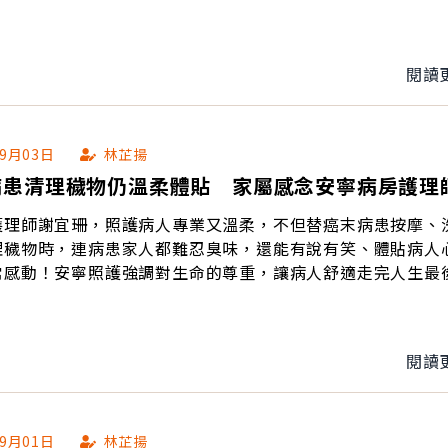
閱讀
09月03日
林芷揚
病患清理穢物仍溫柔體貼 家屬感念安寧病房護理
護理師謝宜珊，照護病人專業又溫柔，不但替癌末病患按摩、
理穢物時，連病患家人都難忍臭味，還能有說有笑、體貼病人
常感動！安寧照護強調對生命的尊重，讓病人舒適走完人生最
閱讀
09月01日
林芷揚