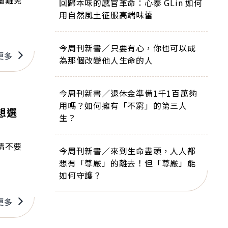
屬難免
回歸本味的感官革命：心泰 GLin 如何
用自然風土征服高端味蕾
今周刊新書／只要有心，你也可以成
更多
為那個改變他人生命的人
今周刊新書／退休金準備1千1百萬夠
用嗎？如何擁有「不窮」的第三人
想選
生？
請不要
今周刊新書／來到生命盡頭，人人都
想有「尊嚴」的離去！但「尊嚴」能
如何守護？
更多