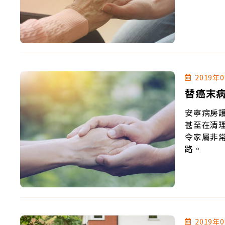
2019年
替癌末
安寧病房
甚至在清
令家屬非
路。
2019年