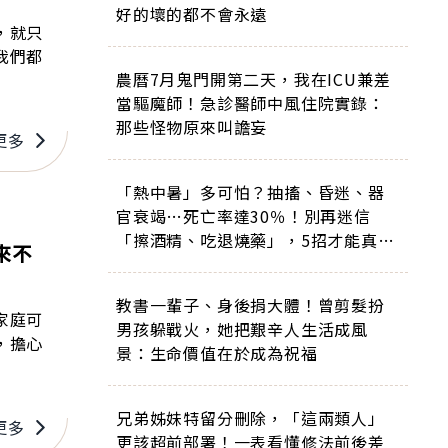
好的壞的都不會永遠
，就只
我們都
農曆7月鬼門開第二天，我在ICU兼差
當驅魔師！急診醫師中風住院實錄：
那些怪物原來叫譫妄
更多
「熱中暑」多可怕？抽搐、昏迷、器
官衰竭…死亡率達30％！別再迷信
「擦酒精、吃退燒藥」，5招才能真救
來不
命
教書一輩子、身後捐大體！曾剪髮扮
家庭可
男孩躲戰火，她把艱辛人生活成風
，擔心
景：生命價值在於成為祝福
兄弟姊妹特留分刪除，「這兩類人」
更多
更該超前部署！一表看懂修法前後差