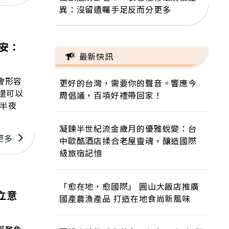
異：沒留遺囑手足反而分更多
安：
最新快訊
會形容
更好的台灣，需要你的聲音。響應今
還可以
周倡議，百項好禮帶回家！
在半夜
凝鍊半世紀流金歲月的優雅蛻變：台
更多
中歐酷酒店揉合老屋靈魂，釀造國際
級旅宿記憶
「愈在地，愈國際」 圓山大飯店推廣
立意
國產農漁產品 打造在地食尚新風味