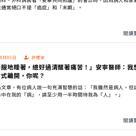
內科、外科病房看「安寧共同照護」的會診時，因為病人和家
我通常絕口不提「癌症」和「末期」。
閱讀
09月05日
許禮安
舒服地睡著，總好過清醒著痛苦！」安寧醫師：我
方式離開，你呢？
路文章，有位病人說一句充滿智慧的話：「我雖然是病人，但
集中在我的『病』，請至少用一半時間待我為『人』。」
閱讀