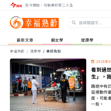
從今開始，勾勒美好第二人生
最新文章
靚女學
健康學
幸福熟齡
/
健康學
/
美好告別
2019年
看到過世
生」，
路途中有
這裡動作
度，可能
一些。