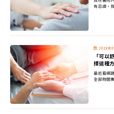
我在醫院
有忌諱，
2019年
「可以
擇這種
最近看網
全部時間