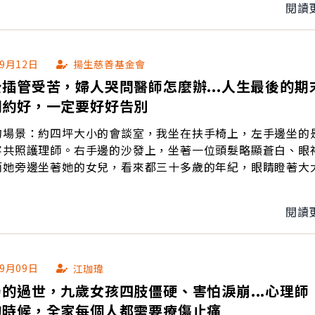
閱讀
09月12日
揚生慈善基金會
插管受苦，婦人哭問醫師怎麼辦...人生最後的期
們約好，一定要好好告別
的場景：約四坪大小的會談室，我坐在扶手椅上，左手邊坐的
寧共照護理師。右手邊的沙發上，坐著一位頭髮略顯蒼白、眼
而她旁邊坐著她的女兒，看來都三十多歲的年紀，眼睛瞪著大
閱讀
09月09日
江珈瑋
的過世，九歲女孩四肢僵硬、害怕淚崩...心理師
的時候，全家每個人都需要療傷止痛