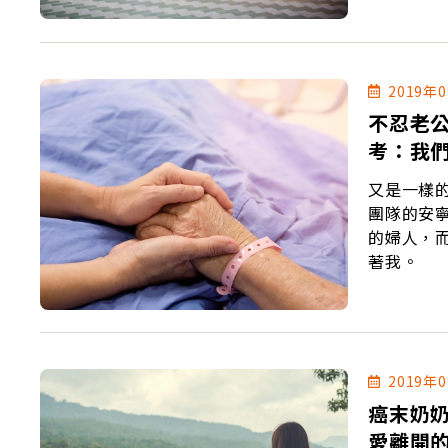
2019年
不忍老公
考：我
又是一樣
團隊的安
的婦人，
著我。
2019年
癌末奶奶
愛離開