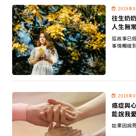
2019年
往生奶
人生無
這故事已
事情觸碰
2019年
癌症與
能說我
如果因病