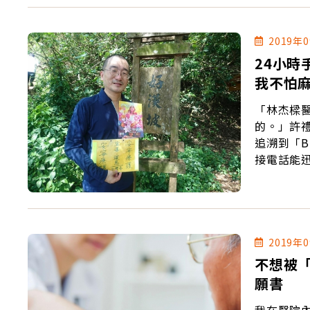
2019年
24小
我不怕
「林杰樑
的。」許
追溯到「B
接電話能
2019年
不想被
願書