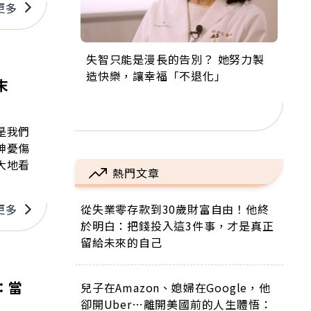
更多
失智只能是漫長的告別？ 她努力製
來自剛果的巧克力神父 為台灣奉獻
63歲卸矽谷副總、搬回台灣找快
104歲打破金氏世界紀錄 成為全球
事業巔峰他選擇追夢…黑手阿伯拉
造快樂，讓幸福「不退化」
36年 「台灣是我的家，我連作夢都
樂！「蛋黃哥小丑」走進安養院，
最年長羽球選手，分享長壽的秘密
小提琴還登上小巨蛋！連CNN都大
末
講台語！」
逗樂上萬爺奶：退休後才開始真正
原來是「這個」
讚！
的人生
是我們
神憂傷
大地看
熱門文章
從失業零存款到30歲財富自由！他終
更多
於明白：把錢投入這3件事，才是真正
留給未來的自己
：當
兒子在Amazon、媳婦在Google，他
卻開Uber…離開美國前的人生體悟：