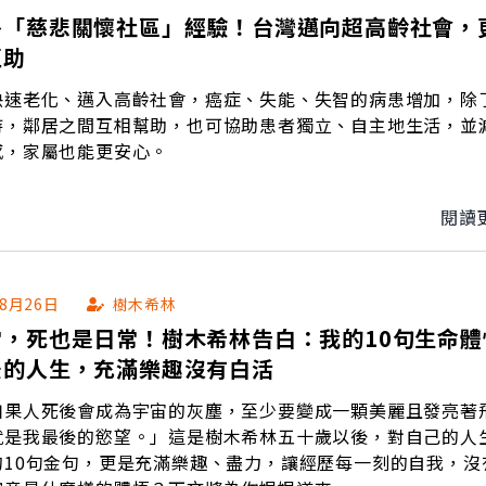
外「慈悲關懷社區」經驗！台灣邁向超高齡社會，
互助
快速老化、邁入高齡社會，癌症、失能、失智的病患增加，除
持，鄰居之間互相幫助，也可協助患者獨立、自主地生活，並
感，家屬也能更安心。
閱讀
08月26日
樹木希林
，死也是日常！樹木希林告白：我的10句生命體悟
後的人生，充滿樂趣沒有白活
如果人死後會成為宇宙的灰塵，至少要變成一顆美麗且發亮著
就是我最後的慾望。」這是樹木希林五十歲以後，對自己的人
的10句金句，更是充滿樂趣、盡力，讓經歷每一刻的自我，沒