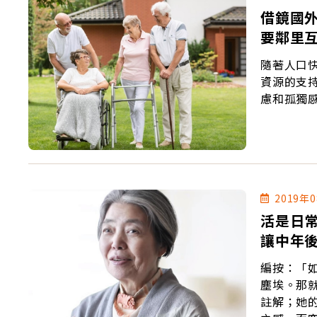
借鏡國
要鄰里
隨著人口
資源的支
慮和孤獨
2019年
活是日常
讓中年
編按：「
塵埃。那
註解；她