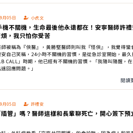
09月05日
小虎文
時手機不關機，生命最後他永遠都在！安寧醫師許禮
麻煩，我只怕你受苦
醫師被稱為『俠醫』，黃勝堅醫師則叫我『怪俠』，我覺得蠻
禮安自己笑稱，24小時不關機的習慣，是從急診室開始，最久
.B CALL」時期，他已經有不關機的習慣。「我隨叫隨醒，
迅速回應問題。」
閱讀
09月05日
許禮安
「插管」嗎？醫師這樣和長輩聊死亡，開心簽下預