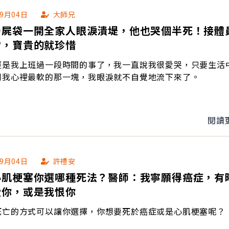
09月04日
大師兄
奶屍袋一開全家人眼淚潰堤，他也哭個半死！接體
常，寶貴的就珍惜
經是我上班過一段時間的事了，我一直說我很愛哭，只要生活
到我心裡最軟的那一塊，我眼淚就不自覺地流下來了。
閱讀
09月04日
許禮安
心肌梗塞你選哪種死法？醫師：我寧願得癌症，有
愛你，或是我恨你
死亡的方式可以讓你選擇，你想要死於癌症或是心肌梗塞呢？