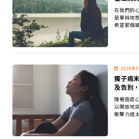
在我們的
是單純地
希望那個
2019年
獨子癌末
及告別
隨著癌症
以開放地
衝擊力道