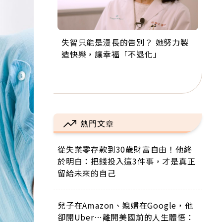
失智只能是漫長的告別？ 她努力製
來自剛果的巧克力神父 為台灣奉獻
63歲卸矽谷副總、搬回台灣找快
104歲打破金氏世界紀錄 成為全球
事業巔峰他選擇追夢…黑手阿伯拉
造快樂，讓幸福「不退化」
36年 「台灣是我的家，我連作夢都
樂！「蛋黃哥小丑」走進安養院，
最年長羽球選手，分享長壽的秘密
小提琴還登上小巨蛋！連CNN都大
講台語！」
逗樂上萬爺奶：退休後才開始真正
原來是「這個」
讚！
的人生
熱門文章
從失業零存款到30歲財富自由！他終
於明白：把錢投入這3件事，才是真正
留給未來的自己
兒子在Amazon、媳婦在Google，他
卻開Uber…離開美國前的人生體悟：