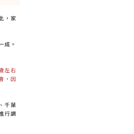
此，家
一成。
歲左右
會，因
、千葉
進行調