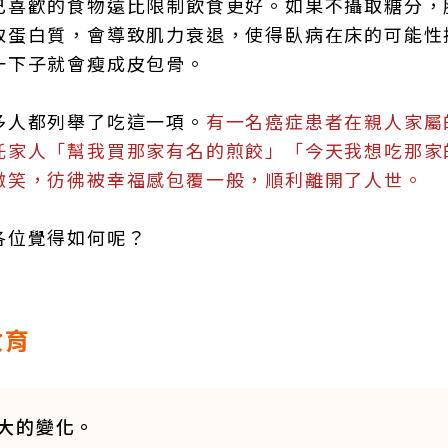
己喜歡的食物遠比限制飲食更好。如果不攝取糖分，
取蛋白質，會導致肌力衰退，使得臥病在床的可能性
一下子就會瘦成皮包骨。
多人都列舉了吃這一項。
有一名癌症患者在親人家屬
託家人「幫我買那家有名的煎餃」「今天我想吃那家
微笑，彷彿被幸福感包覆一般，順利離開了人世。
各位覺得如何呢？
教育
大的變化。