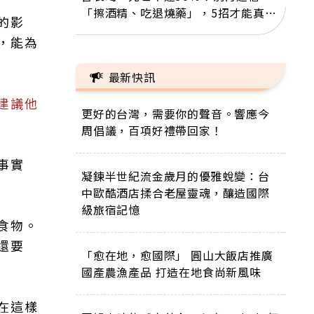
「擦酒精、吃退燒藥」，5招才能真救
的影
命
，能為
最新快訊
建議他
更好的台灣，需要你的聲音。響應今
周倡議，百項好禮帶回家！
事實
凝鍊半世紀流金歲月的優雅蛻變：台
中歐酷酒店揉合老屋靈魂，釀造國際
級旅宿記憶
食物。
還要
「愈在地，愈國際」 圓山大飯店推廣
國產農漁產品 打造在地食尚新風味
在這樣