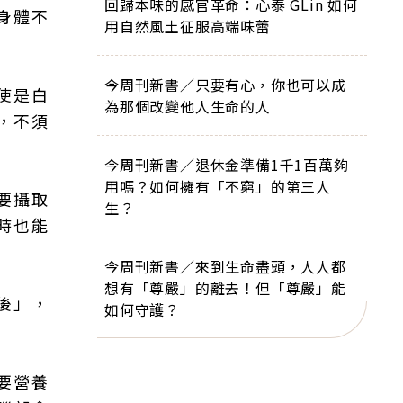
回歸本味的感官革命：心泰 GLin 如何
身體不
用自然風土征服高端味蕾
今周刊新書／只要有心，你也可以成
使是白
為那個改變他人生命的人
，不須
今周刊新書／退休金準備1千1百萬夠
用嗎？如何擁有「不窮」的第三人
要攝取
生？
時也能
今周刊新書／來到生命盡頭，人人都
想有「尊嚴」的離去！但「尊嚴」能
後」，
如何守護？
要營養