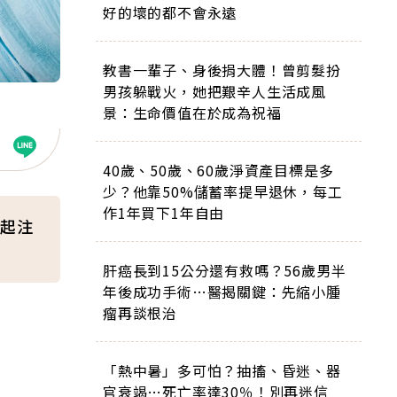
好的壞的都不會永遠
教書一輩子、身後捐大體！曾剪髮扮
男孩躲戰火，她把艱辛人生活成風
景：生命價值在於成為祝福
40歲、50歲、60歲淨資產目標是多
少？他靠50%儲蓄率提早退休，每工
作1年買下1年自由
起注
肝癌長到15公分還有救嗎？56歲男半
年後成功手術…醫揭關鍵：先縮小腫
瘤再談根治
「熱中暑」多可怕？抽搐、昏迷、器
官衰竭…死亡率達30％！別再迷信