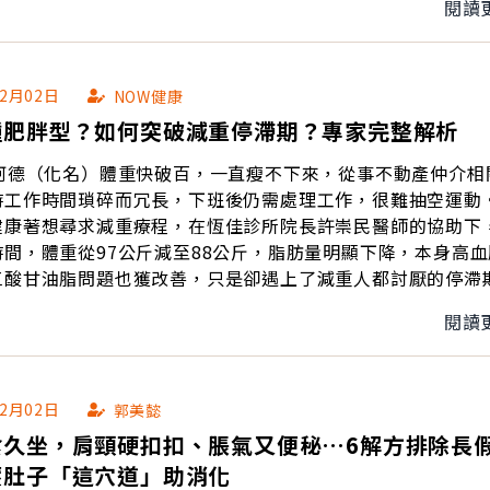
閱讀
02月02日
NOW健康
種肥胖型？如何突破減重停滯期？專家完整解析
的阿德（化名）體重快破百，一直瘦不下來，從事不動產仲介相
時工作時間瑣碎而冗長，下班後仍需處理工作，很難抽空運動
健康著想尋求減重療程，在恆佳診所院長許崇民醫師的協助下
間，體重從97公斤減至88公斤，脂肪量明顯下降，本身高血
三酸甘油脂問題也獲改善，只是卻遇上了減重人都討厭的停滯
服中。
閱讀
02月02日
郭美懿
食久坐，肩頸硬扣扣、脹氣又便秘…6解方排除長
壓肚子「這穴道」助消化