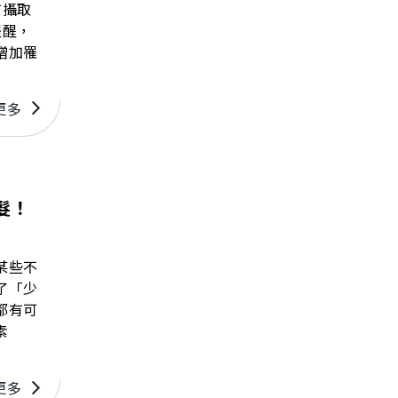
有攝取
提醒，
增加罹
更多
髮！
某些不
了「少
都有可
素
。
更多