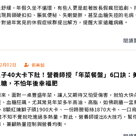
未舒緩，年假久坐不循環，有些人更是趁著放長假瘋狂追劇、
出現肩頸硬扣扣、脹氣便秘、失眠變胖，甚至血糖失控的毛病
針對過年常見的休假症候群提出解方，提醒大家遠離病痛。
閱讀
02月02日
郭美懿
子40大卡下肚！營養師授「年菜餐盤」6口訣：
血糖，不怕年後幸福肥
到來，面對一桌豐盛年菜，讓人又期待又怕受傷害，就怕大快
控、血糖狂飆。尤其常見年菜多半高油、高脂，如佛跳牆一盅
卡、8顆紅燒獅子頭1900大卡、一份蹄膀筍絲1870大卡、一口
，常不知不覺就吃進過多熱量。對此，營養師提出6大技巧，幫
餘，兼顧熱量控制與營養均衡。
閱讀