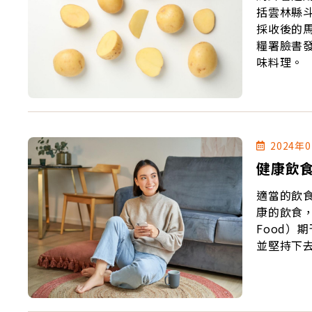
括雲林縣
採收後的
糧署臉書
味料理。
2024年
健康飲
適當的飲
康的飲食，
Food）
並堅持下去