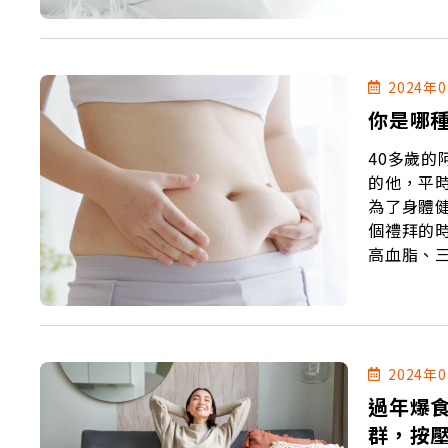
2024年
你是哪
40多歲
的他，平
為了身體
個禮拜的時
高血脂、
前正在克
2024年
過年爆
群，按