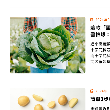
2024年
這款「
醫推爆
近來高麗
十字花科
而十字花
癌等罹患
2024年
簡單3
馬鈴薯近