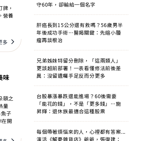
守60年，卻輸給一個名字
打牌，
。營養
肝癌長到15公分還有救嗎？56歲男半
年後成功手術…醫揭關鍵：先縮小腫
瘤再談根治
更多
兄弟姊妹特留分刪除，「這兩類人」
更該超前部署！一表看懂修法前後差
異：沒留遺囑手足反而分更多
美味
台股暴漲暴跌還能進場？60後需要
朵頤之
「能花的錢」，不是「更多錢」…施
熱量
昇輝：退休族最適合這種股票
烏魚子
你在開
每個帶著煩惱來的人，心裡都有答案...
演活《解憂雜貨店》爺爺，張復建：
更多