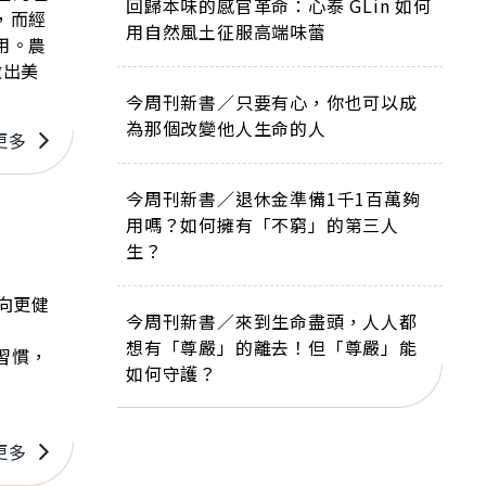
回歸本味的感官革命：心泰 GLin 如何
，而經
用自然風土征服高端味蕾
用。農
做出美
今周刊新書／只要有心，你也可以成
為那個改變他人生命的人
更多
今周刊新書／退休金準備1千1百萬夠
用嗎？如何擁有「不窮」的第三人
生？
向更健
今周刊新書／來到生命盡頭，人人都
想有「尊嚴」的離去！但「尊嚴」能
習慣，
如何守護？
更多