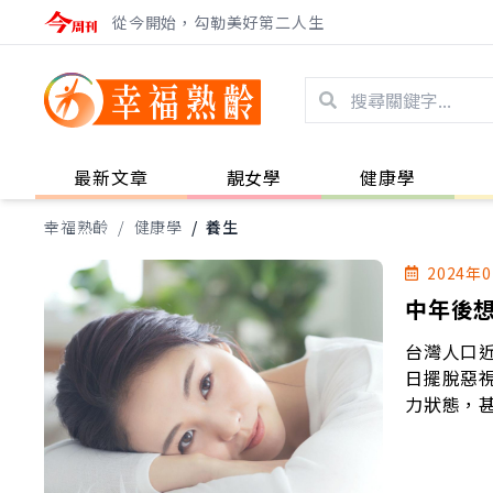
從今開始，勾勒美好第二人生
最新文章
靚女學
健康學
幸福熟齡
/
健康學
/
養生
2024年
中年後
台灣人口
日擺脫惡
力狀態，