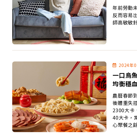
年前勞動
反而容易
師高敏敏
2024年
一口烏魚
均衡穩
農曆春節
後體重失
2300大
40大卡
心聚餐之