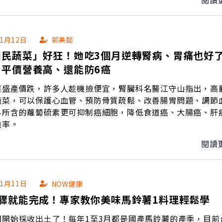
01月12日
郭美懿
國民蔬菜」好狂！她吃3個月逆轉腎病、胃痛也好
：平價營養高、還能防6癌
菜盛產價跌，許多人趁機撿便宜，腎臟科名醫江守山指出，高
蔬菜，可以保護心血管、預防骨質疏鬆、改善腸胃問題、調節
科所含的蘿蔔硫素更可抑制癌細胞，降低食道癌、大腸癌、肝
機率。
閱讀
01月11日
NOW健康
步驟就能完成！專家教你美味馬鈴薯1料理輕鬆學
期開始採收出土了！每年1至3月都是國產馬鈴薯的產季，目前