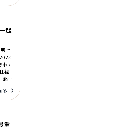
一起
，第七
023
9縣市，
社福
一起攜
更多
最重