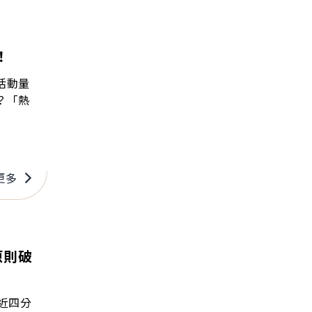
！
活動量
？「熱
更多
原則破
近四分