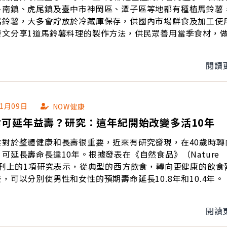
斗南鎮、虎尾鎮及臺中市神岡區、潭子區等地都有種植馬鈴薯
馬鈴薯，大多會貯放於冷藏庫保存，供國內市場鮮食及加工使
發文分享1道馬鈴薯料理的製作方法，供民眾善用當季食材，
閱讀
01月09日
NOW健康
食可延年益壽？研究：這年紀開始改變多活10年
食對於整體健康和長壽很重要，近來有研究發現，在40歲時轉
可延長壽命長達10年。根據發表在《自然食品》（Nature
期刊上的1項研究表示，從典型的西方飲食，轉向更健康的飲食
，可以分別使男性和女性的預期壽命延長10.8年和10.4年。
閱讀