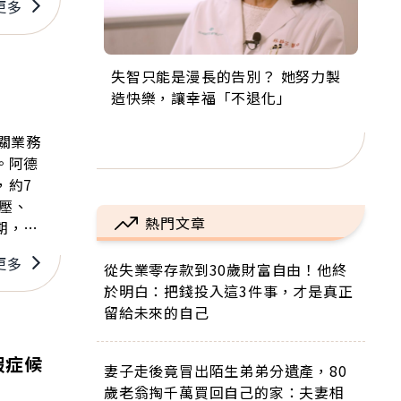
更多
失智只能是漫長的告別？ 她努力製
來自剛果的巧克力神父 為台灣奉獻
63歲卸矽谷副總、搬回台灣找快
104歲打破金氏世界紀錄 成為全球
事業巔峰他選擇追夢…黑手阿伯拉
造快樂，讓幸福「不退化」
36年 「台灣是我的家，我連作夢都
樂！「蛋黃哥小丑」走進安養院，
最年長羽球選手，分享長壽的秘密
小提琴還登上小巨蛋！連CNN都大
講台語！」
逗樂上萬爺奶：退休後才開始真正
原來是「這個」
讚！
的人生
關業務
。阿德
，約7
壓、
熱門文章
期，目
更多
從失業零存款到30歲財富自由！他終
於明白：把錢投入這3件事，才是真正
留給未來的自己
假症候
妻子走後竟冒出陌生弟弟分遺產，80
歲老翁掏千萬買回自己的家：夫妻相