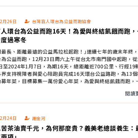
12月26日
台灣盲人環台為公益而跑協會
盲人環台為公益而跑16天！為愛與終結飢餓而跑，
助度過寒冬
間最長、距離最遠的公益馬拉松起跑！｣連續七年的歲末年終
為公益而跑，12月23日周六上午從台北市南門國中起跑，從2
3日至2024年1月7日，為期16天，總距離近700公里、行經1
界支持視障者與愛心陪跑員完成16天環台公益路跑，為13個
勸募年菜，目標募集一萬份愛心年菜，為愛與終結飢餓而跑，
過寒冬。
閱讀
12月24日
謝金河
瓶苦茶油賣千元，為何那麼貴？義美老總談養生：
這兩項」