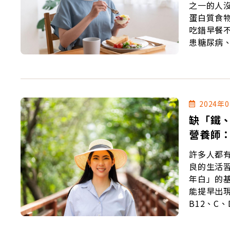
之一的人
蛋白質食
吃錯早餐
患糖尿病
2024年
缺「鐵
營養師
許多人都
良的生活
年白」的
能提早出
B12、C