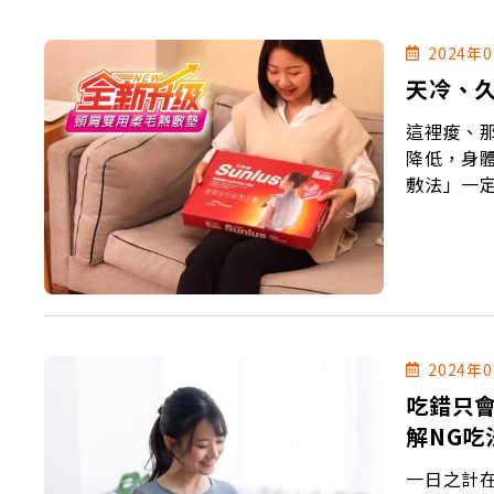
2024年
天冷、
這裡痠、
降低，身
敷法」一
2024年
吃錯只
解NG吃
一日之計