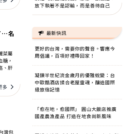
放下執著不是認輸，而是善待自己
了…名
最新快訊
更好的台灣，需要你的聲音。響應今
麗菜屬
周倡議，百項好禮帶回家！
血糖，
癌、肝
凝鍊半世紀流金歲月的優雅蛻變：台
中歐酷酒店揉合老屋靈魂，釀造國際
更多
級旅宿記憶
「愈在地，愈國際」 圓山大飯店推廣
國產農漁產品 打造在地食尚新風味
台灣包