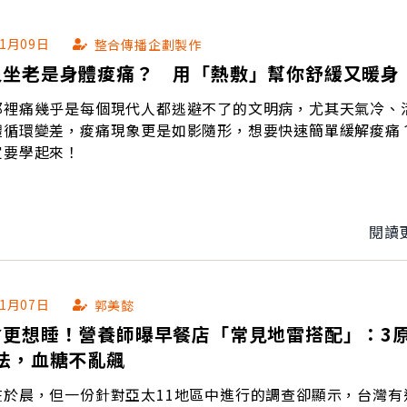
01月09日
整合傳播企劃製作
久坐老是身體痠痛？ 用「熱敷」幫你舒緩又暖身
那裡痛幾乎是每個現代人都逃避不了的文明病，尤其天氣冷、
體循環變差，痠痛現象更是如影隨形，想要快速簡單緩解痠痛
定要學起來！
閱讀
01月07日
郭美懿
會更想睡！營養師曝早餐店「常見地雷搭配」：3
法，血糖不亂飆
在於晨，但一份針對亞太11地區中進行的調查卻顯示，台灣有