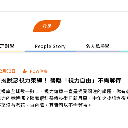
搜尋
理財學
People Story
名人私房學
02月02日
NOW健康
想擺脫惡視力束縛！ 醫曝「視力自由」不需等待
近視率全球數一數二，視力健康一直是備受關注的議題，你有
視力的束縛嗎？隨著眼科醫療技術日新月異，中年之後想恢復
甚至沒有老花、白內障，其實可以不需等待。