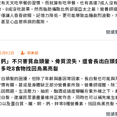
沒有天天吃早餐的習慣。而就算有吃早餐，也有高達7成人沒
物、8成沒吃蔬果，然而脂肪攝取比例卻是亞太之最！營養師
不僅讓人昏昏欲睡、記憶力降低，更可能導致血糖劇烈波動，
、甚至心血管疾病的風險。
閱讀
01月02日
郭美懿
、鈣」不只害貧血頭暈、骨質流失，還會長出白頭
：多吃8食物找回烏黑亮髮
有白頭髮的困擾，但除了年齡與基因等因素，長白髮也可能與
習慣有關，甚或是身體缺乏部分營養素所致。營養師提醒，除
基因問題，生活壓力、抽菸、酗酒或過度曝曬在紫外線之下，
現白髮，建議民眾要盡量維持正常作息，同時也可以補充維生
、D以及蛋白質、鐵、銅、鈣、鋅等8種營養素，找回烏黑亮髮
閱讀