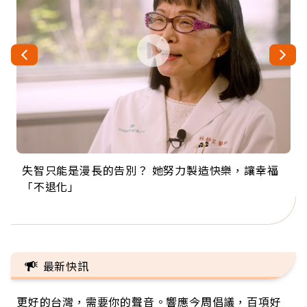
失智只能是漫長的告別？ 她努力製造快樂，讓幸福
來自剛果的巧克力神父 為台灣奉獻36年 「台灣是我
63歲卸矽谷副總、搬回台灣找快樂！「蛋黃哥小
104歲打破金氏世界紀錄 成為全球最年長羽球選
事業巔峰他選擇追夢…黑手阿伯拉小提琴還登上小
「不退化」
的家，我連作夢都講台語！」
丑」走進安養院，逗樂上萬爺奶：退休後才開始真
手，分享長壽的秘密原來是「這個」
巨蛋！連CNN都大讚！
正的人生
最新快訊
更好的台灣，需要你的聲音。響應今周倡議，百項好