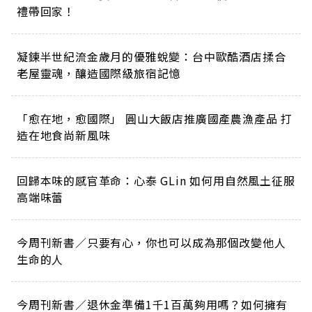
禮帶回家！
凝鍊半世紀流金歲月的優雅蛻變：台中歐酷酒店揉合
老屋靈魂，釀造國際級旅宿記憶
「愈在地，愈國際」 圓山大飯店推廣國產農漁產品 打
造在地食尚新風味
回歸本味的感官革命：心泰 GLin 如何用自然風土征服
高端味蕾
今周刊新書／只要有心，你也可以成為那個改變他人
生命的人
今周刊新書／退休金準備1千1百萬夠用嗎？如何擁有