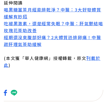
延伸閱讀
喝黑糖薑茶月經能排乾淨？中醫：3大好發體質
緩解有妙招
吃褪黑激素，還是經常失眠？中醫：肝氣鬱結喝
玫瑰花茶助改善
經期還沒來腹部好痛？2大體質恐排卵痛！中醫
疏肝理氣茶助緩解
(本文獲「華人健康網」授權轉載，原文
刊載於
此
)