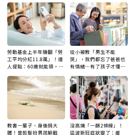
勞動基金上半年賺翻「勞
從小被教「男生不能
工平均分紅11.8萬」！達
哭」，我們都忘了爸爸也
人提點：60歲就能領，重
有情緒…有了孩子才懂：
新就業還有隱藏版退休金
父親節最珍貴禮物是一句
久違的關心
教書一輩子、身後捐大
沒高燒「一篩2條線」！
體！曾剪髮扮男孩躲戰
這波新冠症狀變了：痠