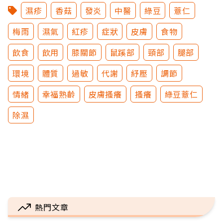
濕疹
香菇
發炎
中醫
綠豆
薏仁
梅雨
濕氣
紅疹
症狀
皮膚
食物
飲食
飲用
膝關節
鼠蹊部
頸部
腿部
環境
體質
過敏
代謝
紓壓
調節
情緒
幸福熟齡
皮膚搔癢
搔癢
綠豆薏仁
除濕
熱門文章