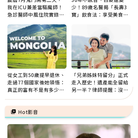
我在ICU兼差當驅魔師！
少！89歲名醫揭「長壽3
急診醫師中風住院實錄：
寶」飲食法：享受美食不
那些怪物原來叫譫妄
忌口，偶爾也該吃點肉
從女工到50歲提早退休、
「兄弟姊妹特留分」正式
走過77個國家後她領悟：
走入歷史！遺產能全留給
真正的富有不是有多少
另一半？律師提醒：沒做
錢，而是擁有選擇人生的
「1件事」照樣白忙
自由
Hot影音