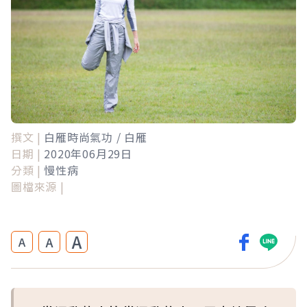
撰文 |
白雁時尚氣功 / 白雁
日期 |
2020年06月29日
分類 |
慢性病
圖檔來源 |
A
A
A