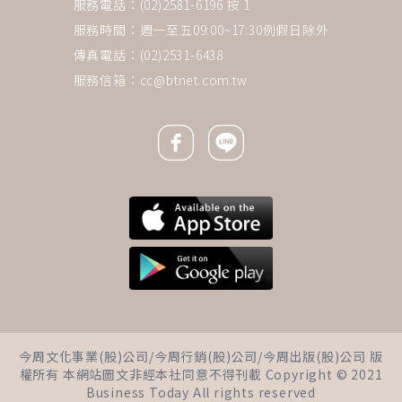
服務電話：(02)2581-6196 按 1
服務時間：週一至五09:00~17:30例假日除外
傳真電話：(02)2531-6438
服務信箱：
cc@btnet.com.tw
Facebook icon
Line icon
下一則 ＋
一直喝水還是口渴？50歲男「熱
今周文化事業(股)公司/今周行銷(股)公司/今周出版(股)公司 版
衰竭」 醫師：嚴重中暑死亡率
權所有 本網站圖文非經本社同意不得刊載 Copyright © 2021
高，這些症狀別輕忽
Business Today All rights reserved