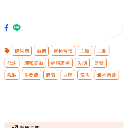
糖尿病
血糖
運動習慣
血壓
血脂
代謝
調和氣血
經絡疏通
失明
洗腎
截肢
併發症
脾胃
白雁
氣功
幸福熟齡
熱門文章