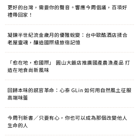
更好的台灣，需要你的聲音。響應今周倡議，百項好
禮帶回家！
凝鍊半世紀流金歲月的優雅蛻變：台中歐酷酒店揉合
老屋靈魂，釀造國際級旅宿記憶
「愈在地，愈國際」 圓山大飯店推廣國產農漁產品 打
造在地食尚新風味
回歸本味的感官革命：心泰 GLin 如何用自然風土征服
高端味蕾
今周刊新書／只要有心，你也可以成為那個改變他人
生命的人