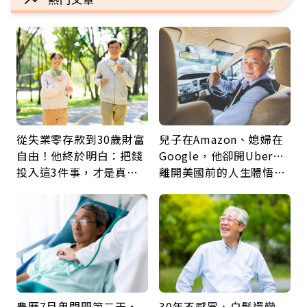
從失業零存款到30歲財富
兒子在Amazon、媳婦在
自由！他終於明白：把錢
Google，他卻開Uber…
投入這3件事，才是真正
離開美國前的人生體悟：
留給未來的自己
好的壞的都不會永遠
農曆7月鬼門開第二天，
30年不感冒、白髮還變