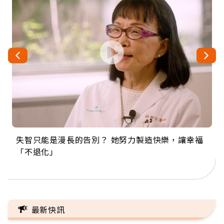
失智只能是漫長的告別？ 她努力製造快樂，讓幸福
來自剛果的巧克力神父 為台灣奉獻36年 「台灣是我
63歲卸矽谷副總、搬回台灣找快樂！「蛋黃哥小
104歲打破金氏世界紀錄 成為全球最年長羽球選
事業巔峰他選擇追夢…黑手阿伯拉小提琴還登上小
「不退化」
的家，我連作夢都講台語！」
丑」走進安養院，逗樂上萬爺奶：退休後才開始真
手，分享長壽的秘密原來是「這個」
巨蛋！連CNN都大讚！
正的人生
最新快訊