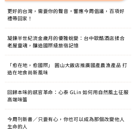
更好的台灣，需要你的聲音。響應今周倡議，百項好
禮帶回家！
凝鍊半世紀流金歲月的優雅蛻變：台中歐酷酒店揉合
老屋靈魂，釀造國際級旅宿記憶
「愈在地，愈國際」 圓山大飯店推廣國產農漁產品 打
造在地食尚新風味
回歸本味的感官革命：心泰 GLin 如何用自然風土征服
高端味蕾
今周刊新書／只要有心，你也可以成為那個改變他人
生命的人