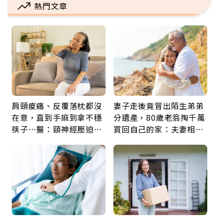
熱門文章
肩頸痠痛、反覆落枕都沒
妻子走後竟冒出陌生弟弟
在意，直到手麻到拿不穩
分遺產，80歲老翁掏千萬
筷子…醫：頸神經壓迫上
買回自己的家：夫妻相守
身，打破固定姿勢才是關
60年，卻輸給一個名字
鍵