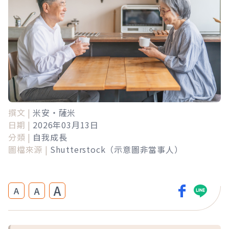
撰文 |
米安‧薩米
日期 |
2026年03月13日
分類 |
自我成長
圖檔來源 |
Shutterstock（示意圖非當事人）
A
A
A