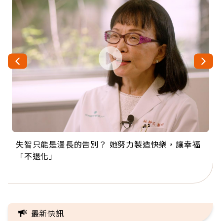
失智只能是漫長的告別？ 她努力製造快樂，讓幸福
來自剛果的巧克力神父 為台灣奉獻36年 「台灣是我
63歲卸矽谷副總、搬回台灣找快樂！「蛋黃哥小
104歲打破金氏世界紀錄 成為全球最年長羽球選
事業巔峰他選擇追夢…黑手阿伯拉小提琴還登上小
「不退化」
的家，我連作夢都講台語！」
丑」走進安養院，逗樂上萬爺奶：退休後才開始真
手，分享長壽的秘密原來是「這個」
巨蛋！連CNN都大讚！
正的人生
最新快訊