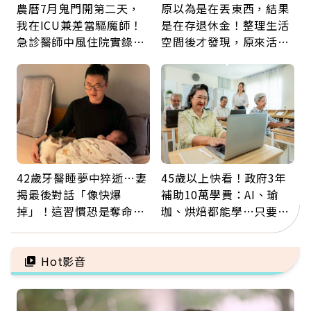
農曆7月鬼門開第二天，
原以為是在丟東西，結果
我在ICU兼差當驅魔師！
是在存退休金！整理生活
急診醫師中風住院實錄：
空間後才發現，原來活得
那些怪物原來叫譫妄
這麼輕鬆也能存錢
42歲牙醫睡夢中猝逝…妻
45歲以上快看！政府3年
揭最後對話「像快爆
補助10萬學費：AI、瑜
掉」！這習慣恐是奪命原
珈、烘焙都能學…只要願
因：沒有一份工作值得用
意開始，永遠不嫌晚
命交換
Hot影音