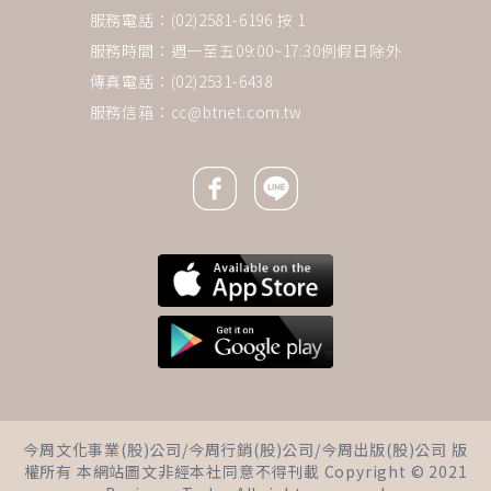
服務電話：(02)2581-6196 按 1
服務時間：週一至五09:00~17:30例假日除外
傳真電話：(02)2531-6438
服務信箱：
cc@btnet.com.tw
Facebook icon
Line icon
下一則 ＋
只貼一張便利貼「這是媽媽的收
今周文化事業(股)公司/今周行銷(股)公司/今周出版(股)公司 版
入目標」，她害怕親友嘲笑，直
權所有 本網站圖文非經本社同意不得刊載 Copyright © 2021