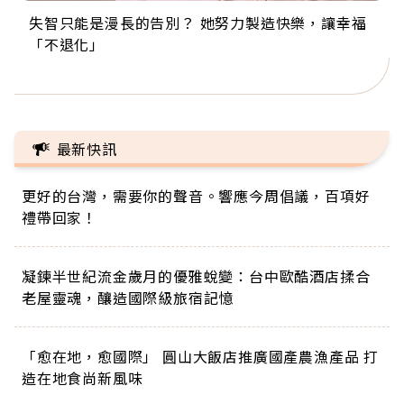
失智只能是漫長的告別？ 她努力製造快樂，讓幸福
來自剛果的巧克力神父 為台灣奉獻36年 「台灣是我
63歲卸矽谷副總、搬回台灣找快樂！「蛋黃哥小
104歲打破金氏世界紀錄 成為全球最年長羽球選
事業巔峰他選擇追夢…黑手阿伯拉小提琴還登上小
「不退化」
的家，我連作夢都講台語！」
丑」走進安養院，逗樂上萬爺奶：退休後才開始真
手，分享長壽的秘密原來是「這個」
巨蛋！連CNN都大讚！
正的人生
最新快訊
更好的台灣，需要你的聲音。響應今周倡議，百項好
禮帶回家！
凝鍊半世紀流金歲月的優雅蛻變：台中歐酷酒店揉合
老屋靈魂，釀造國際級旅宿記憶
「愈在地，愈國際」 圓山大飯店推廣國產農漁產品 打
造在地食尚新風味