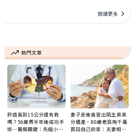
替台灣在外泌體領域逐步建立起產業聯盟。
閱讀更多
熱門文章
肝癌長到15公分還有救
妻子走後竟冒出陌生弟弟
嗎？56歲男半年後成功手
分遺產，80歲老翁掏千萬
術…醫揭關鍵：先縮小腫
買回自己的家：夫妻相守