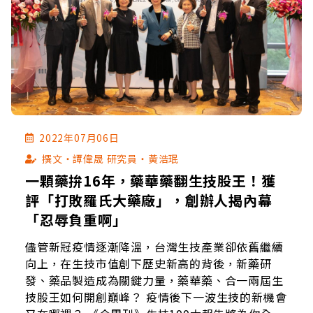
2022年07月06日
撰文‧譚偉晟 研究員‧黃浩珉
一顆藥拚16年，藥華藥翻生技股王！獲
評「打敗羅氏大藥廠」，創辦人揭內幕
「忍辱負重啊」
儘管新冠疫情逐漸降溫，台灣生技產業卻依舊繼續
向上，在生技市值創下歷史新高的背後，新藥研
發、藥品製造成為關鍵力量，藥華藥、合一兩屆生
技股王如何開創巔峰？ 疫情後下一波生技的新機會