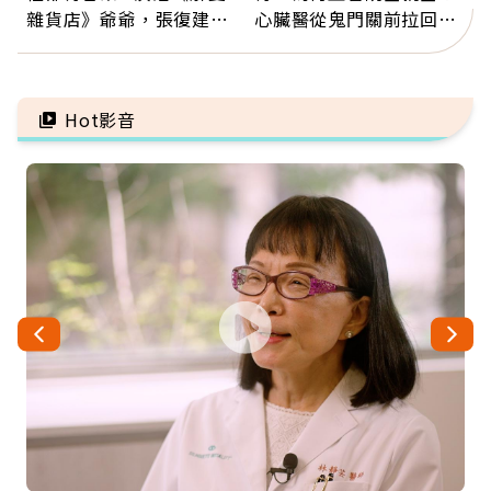
雜貨店》爺爺，張復建：
心臟醫從鬼門關前拉回病
放下執著不是認輸，而是
人：會不會心梗要看對數
善待自己
字
Hot影音