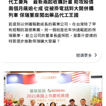
代工要角 最新兩起收購計畫 助攻股價
兩個月飆逾七成 從被掛電話到大開併購
列車 保瑞董座闖出藥品代工王國
若提到以併購驅動成長的藥業公司，在台灣除了早
有經驗的晟德集團，另一個就是近年快速崛起的保
瑞藥業。 創立公司的董事長盛保熙，是靠什麼樣的
特質逐步推動保瑞擴大發展？
閱讀更多