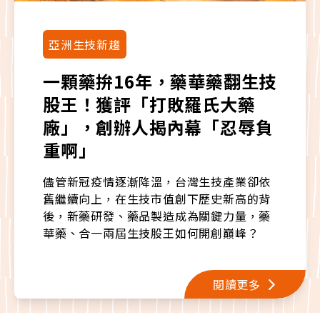
亞洲生技新趨
一顆藥拚16年，藥華藥翻生技
股王！獲評「打敗羅氏大藥
廠」，創辦人揭內幕「忍辱負
重啊」
儘管新冠疫情逐漸降溫，台灣生技產業卻依
舊繼續向上，在生技市值創下歷史新高的背
後，新藥研發、藥品製造成為關鍵力量，藥
華藥、合一兩屆生技股王如何開創巔峰？
疫情後下一波生技的新機會又在哪裡？
《今周刊》生技100大報告將為你全盤解
析。
閱讀更多