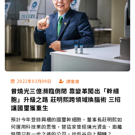
2022年03月09日
譚偉晟
曾燒光三億瀕臨倒閉 靠變革闖出「幹細
胞」升級之路 莊明熙跨領域換腦術 三招
讓國璽獲重生
預計今年登錄興櫃的國璽幹細胞，董事長莊明熙如
何運用科技業的思惟，替這家曾經燒光資金、距離
倒閉只有一步之遙的公司，從低谷向上翻轉？