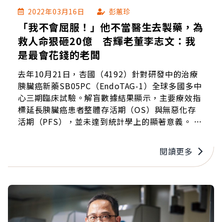
2022年03月16日
彭蕙珍
「我不會屈服！」他不當醫生去製藥，為
救人命狠砸20億 杏輝老董李志文：我
是最會花錢的老闆
去年10月21日，杏國（4192）針對研發中的治療
胰臟癌新藥SB05PC（EndoTAG-1）全球多國多中
心三期臨床試驗。解盲數據結果顯示，主要療效指
標延長胰臟癌患者整體存活期（OS）與無惡化存
活期（PFS），並未達到統計學上的顯著意義。 投
入20億研發成果不如預期，杏輝集團董事長李志文
說：「有人覺得跌倒覺得很痛，但我們沒有絕望，
閱讀更多
研發成功的機會還是很高，今年上半年還會再送
件，現在團隊成員都在努力。」