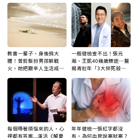
瘤再談根治
60年，卻輸給一個名字
教書一輩子、身後捐大
一般健檢查不出！張元
體！曾剪髮扮男孩躲戰
瀚、王凱40幾歲驟逝…醫
火，她把艱辛人生活成風
揭青壯年「3大猝死殺
景：生命價值在於成為祝
手」：靠2檢查揪出9成地
福
雷
每個帶著煩惱來的人，心
年年健檢一張紅字都沒
裡都有答案...演活《解憂
有，為何血管說塞就塞？