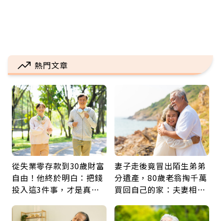
熱門文章
從失業零存款到30歲財富
妻子走後竟冒出陌生弟弟
自由！他終於明白：把錢
分遺產，80歲老翁掏千萬
投入這3件事，才是真正
買回自己的家：夫妻相守
留給未來的自己
60年，卻輸給一個名字