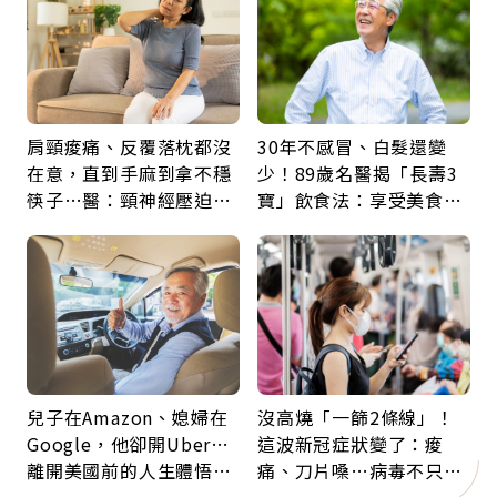
肩頸痠痛、反覆落枕都沒
30年不感冒、白髮還變
在意，直到手麻到拿不穩
少！89歲名醫揭「長壽3
筷子…醫：頸神經壓迫上
寶」飲食法：享受美食不
身，打破固定姿勢才是關
忌口，偶爾也該吃點肉
鍵
兒子在Amazon、媳婦在
沒高燒「一篩2條線」！
Google，他卻開Uber…
這波新冠症狀變了：痠
離開美國前的人生體悟：
痛、刀片嗓…病毒不只攻