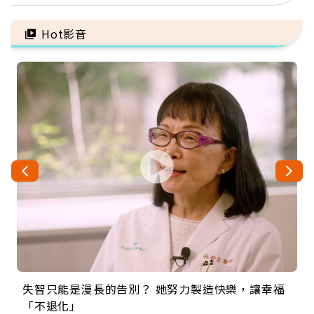
好的壞的都不會永遠
肺，三高族恐引發全身血
管發炎
Hot影音
失智只能是漫長的告別？ 她努力製造快樂，讓幸福
來自剛果的巧克力神父 為台灣奉獻36年 「台灣是我
63歲卸矽谷副總、搬回台灣找快樂！「蛋黃哥小
104歲打破金氏世界紀錄 成為全球最年長羽球選
事業巔峰他選擇追夢…黑手阿伯拉小提琴還登上小
「不退化」
的家，我連作夢都講台語！」
丑」走進安養院，逗樂上萬爺奶：退休後才開始真
手，分享長壽的秘密原來是「這個」
巨蛋！連CNN都大讚！