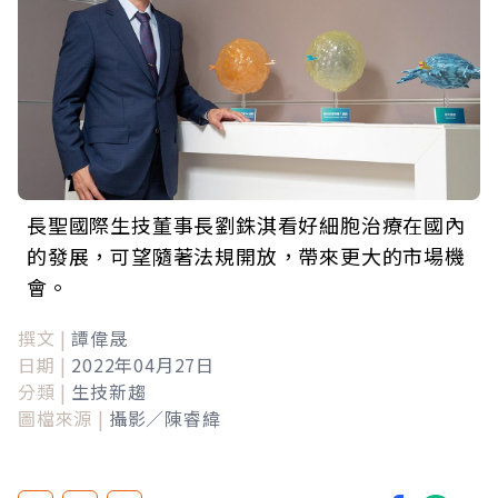
長聖國際生技董事長劉銖淇看好細胞治療在國內
的發展，可望隨著法規開放，帶來更大的市場機
會。
撰文 |
譚偉晟
日期 |
2022年04月27日
分類 |
生技新趨
圖檔來源 |
攝影／陳睿緯