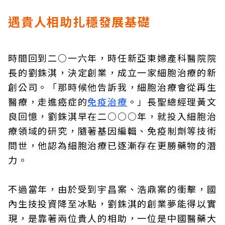
遇貴人相助扎穩發展基礎
時間回到二○一六年，時任新亞東婦產科醫院院
長的劉銖淇，決定創業，成立一家細胞治療的新
創公司。「那時候他告訴我，細胞治療會從再生
醫療，走進癌症的
免疫治療
。」長聖總經理黃文
良回憶，劉銖淇早在二○○○年，就投入細胞治
療領域的研究，隨著基因編輯、免疫制劑等技術
問世，他認為細胞治療已逐漸存在更勝藥物的潛
力。
不過當年，由於受到宇昌案、浩鼎案的衝擊，國
內生技投資降至冰點，劉銖淇的創業夢能得以實
現，是靠著兩位貴人的相助，一位是中國醫藥大