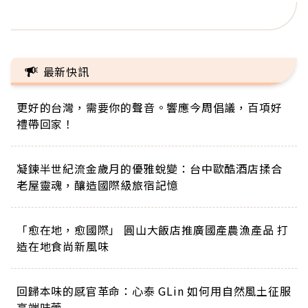
正的人生
最新快訊
更好的台灣，需要你的聲音。響應今周倡議，百項好
禮帶回家！
凝鍊半世紀流金歲月的優雅蛻變：台中歐酷酒店揉合
老屋靈魂，釀造國際級旅宿記憶
「愈在地，愈國際」 圓山大飯店推廣國產農漁產品 打
造在地食尚新風味
回歸本味的感官革命：心泰 GLin 如何用自然風土征服
高端味蕾