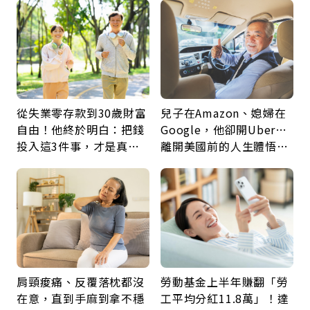
從失業零存款到30歲財富
兒子在Amazon、媳婦在
自由！他終於明白：把錢
Google，他卻開Uber…
投入這3件事，才是真正
離開美國前的人生體悟：
留給未來的自己
好的壞的都不會永遠
肩頸痠痛、反覆落枕都沒
勞動基金上半年賺翻「勞
在意，直到手麻到拿不穩
工平均分紅11.8萬」！達