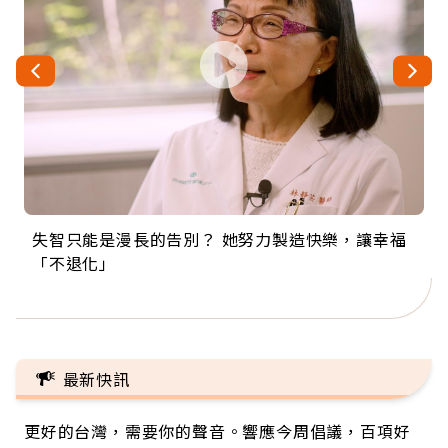
失智只能是漫長的告別？ 她努力製造快樂，讓幸福
來自剛果的巧克力神父 為台灣奉獻36年 「台灣是我
63歲卸矽谷副總、搬回台灣找快樂！「蛋黃哥小
104歲打破金氏世界紀錄 成為全球最年長羽球選
事業巔峰他選擇追夢…黑手阿伯拉小提琴還登上小
「不退化」
的家，我連作夢都講台語！」
丑」走進安養院，逗樂上萬爺奶：退休後才開始真
手，分享長壽的秘密原來是「這個」
巨蛋！連CNN都大讚！
正的人生
最新快訊
更好的台灣，需要你的聲音。響應今周倡議，百項好