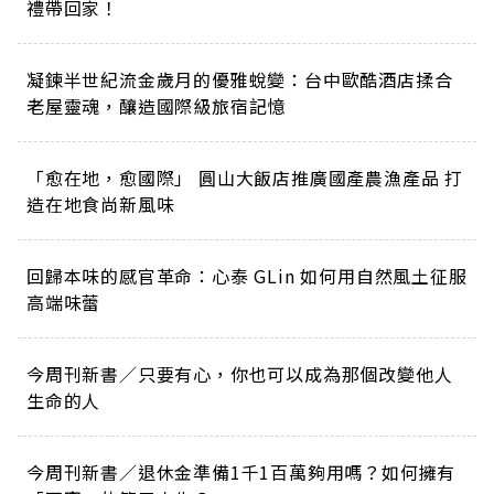
禮帶回家！
凝鍊半世紀流金歲月的優雅蛻變：台中歐酷酒店揉合
老屋靈魂，釀造國際級旅宿記憶
「愈在地，愈國際」 圓山大飯店推廣國產農漁產品 打
造在地食尚新風味
回歸本味的感官革命：心泰 GLin 如何用自然風土征服
高端味蕾
今周刊新書／只要有心，你也可以成為那個改變他人
生命的人
今周刊新書／退休金準備1千1百萬夠用嗎？如何擁有