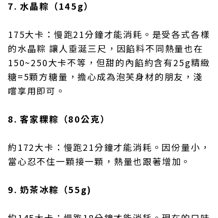
7. 水晶粽（145g）
175大卡：慢跑21分鐘才能消耗。是受各式各樣
的水晶粽 讓人垂涎三尺，因餡料不同熱量也在
150~250大卡不等，但甜的內餡約含有25g精緻
糖=5顆方糖量，擔心成為泡芙身材的朋友，淺
嚐享用即可。
8. 客家粿粽（80公克）
約172大卡：慢跑21分鐘才能消耗。因份量小，
當心忍不住一顆接一顆，熱量也跟著增加。
9. 奶茶冰粽（55g)
約145大卡：慢跑18分鐘才能消耗。現在的口味