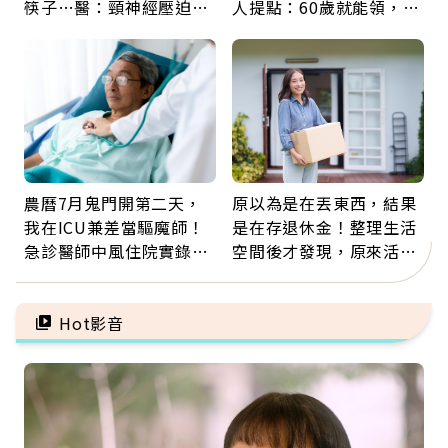
筷子…醫：頸神經壓迫上
人提點：60歲就能領，重
身，打破固定姿勢才是關
新就業還有隱藏版退休金
鍵
農曆7月鬼門開第二天，
原以為是在丟東西，結果
我在ICU兼差當驅魔師！
是在存退休金！整理生活
急診醫師中風住院實錄：
空間後才發現，原來活得
那些怪物原來叫譫妄
這麼輕鬆也能存錢
Hot影音