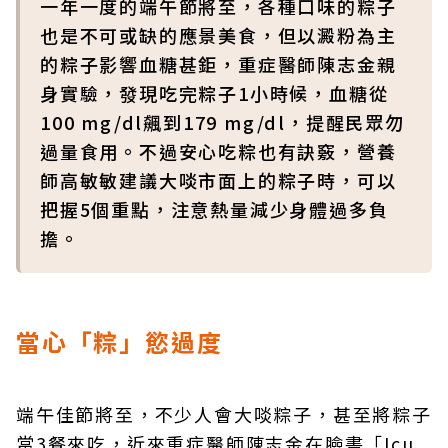
一年一度的端午節將至，各種口味的粽子
也是不可或缺的應景美食，但以澱粉為主
的粽子影響血糖甚鉅，重症醫師陳志金親
身實驗，發現吃完粽子1小時候，血糖從
100 mg/dl飆到179 mg/dl，提醒民眾勿
過量食用。不過安心吃粽也有訣竅，營養
師高敏敏建議大啖市面上的粽子時，可以
把握5個重點，注意熱量減少身體過多負
擔。
當心「粽」慾過度
端午佳節將至，不少人會大啖粽子，甚至將粽子
當3餐來吃，近來重症醫師陳志金在臉書「Icu