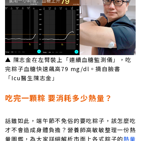
▲ 陳志金在左臂裝上「連續血糖監測儀」，吃
完粽子血糖快速飆高79 mg/dl。摘自臉書
「Icu醫生陳志金」
吃完一顆粽 要消耗多少熱量？
話雖如此，端午節不免俗的要吃粽子，該怎麼吃
才不會造成身體負擔？營養師高敏敏整理一份熱
量圖鑑，為大家詳細解析市面上各式粽子的
熱量