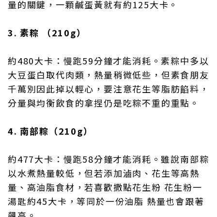
量的關鍵，一顆鹹蛋黃就有約125大卡。
3. 素粽 （210g）
約480大卡：慢跑59分鐘才能消耗。素粽中多以
大豆蛋白取代肉類，熱量稍微低些，但素食朋友
千萬別因此掉以輕心，要注意花生等脂肪餡料，
分量與均衡飲食的拿捏仍是吃粽不重的重點。
4. 南部粽（210g）
約477大卡：慢跑58分鐘才能消耗。雖說南部粽
以水煮熱量較低，但若添加滷肉、花生等高熱
量、高油脂食材，若喜歡撒點花生粉 花生粉一
湯匙約45大卡，等同於一份油脂 熱量也會跟著
飆高。