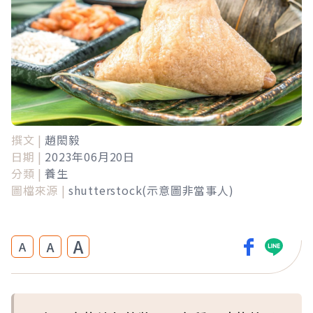
撰文 |
趙閎毅
日期 |
2023年06月20日
分類 |
養生
圖檔來源 |
shutterstock(示意圖非當事人)
A
A
A