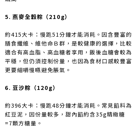
5. 燕麥全穀粽（210g）
約415大卡：慢跑51分鐘才能消耗。因含豐富的
膳食纖維、維他命Ｂ群，是較健康的選擇，比較
適合有高血脂、高血糖者享用，飯後血糖會較為
平穩，但仍須控制份量，也因為食材口感較豐富
更要細嚼慢嚥避免脹氣。
6. 豆沙粽（120g）
約396大卡：慢跑48分鐘才能消耗。常見餡料為
紅豆泥，因份量較多，甜內餡約含35g精緻糖
=7顆方糖量。