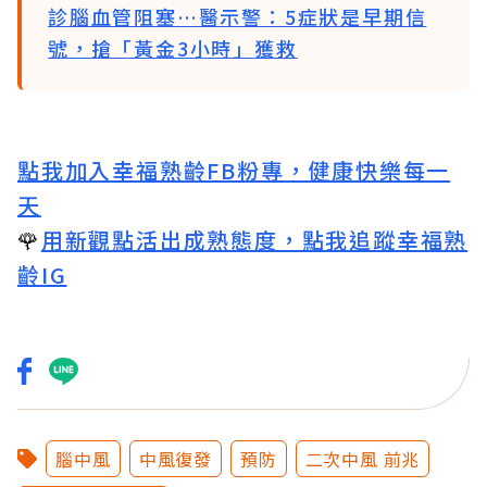
診腦血管阻塞…醫示警：5症狀是早期信
號，搶「黃金3小時」獲救
點我加入幸福熟齡FB粉專，健康快樂每一
天
🌹
用新觀點活出成熟態度，點我追蹤幸福熟
齡IG
腦中風
中風復發
預防
二次中風 前兆