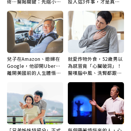
術…醫揭關鍵：先縮小腫
投入這3件事，才是真正
瘤再談根治
留給未來的自己
兒子在Amazon、媳婦在
就愛炸物外食，52歲男以
Google，他卻開Uber…
為感冒竟「心臟破洞」！
離開美國前的人生體悟：
醫嘆腦中風、洗腎都跟它
好的壞的都不會永遠
有關：4警訊是心臟在呼
救
「兄弟姊妹特留分」正式
每個帶著煩惱來的人，心