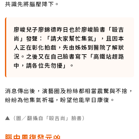
共識先將腦壓降下。
廖峻兒子廖錦德昨日也於廖峻臉書「毆吉
尚」發聲：「請大家幫忙集氣」，且因本
人正在彰化拍戲，先由姊姊到醫院了解狀
況。之後又在自己臉書寫下「高鐵站趕路
中，請各位先勿擾」。
消息傳出後，演藝圈及粉絲都相當震驚與不捨，
紛紛為他集氣祈福，盼望他能早日康復。
▲（圖／翻攝自「毆吉尚」臉書）
腦中風復發元凶