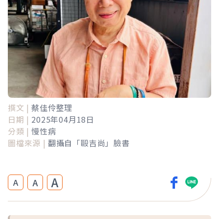
撰文 |
蔡佳伶整理
日期 |
2025年04月18日
分類 |
慢性病
圖檔來源 |
翻攝自「毆吉尚」臉書
A
A
A