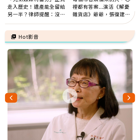
走入歷史！遺產能全留給
裡都有答案...演活《解憂
另一半？律師提醒：沒做
雜貨店》爺爺，張復建：
「1件事」照樣白忙
放下執著不是認輸，而是
善待自己
Hot影音