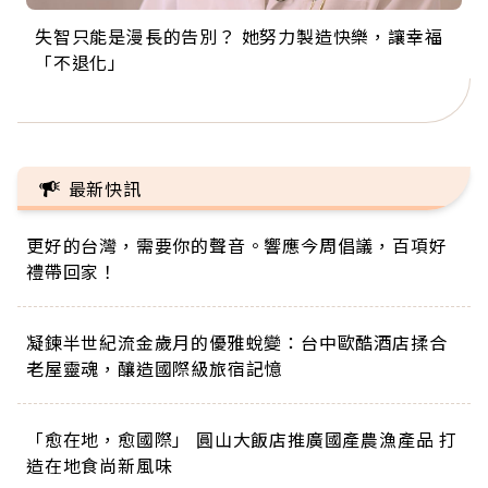
失智只能是漫長的告別？ 她努力製造快樂，讓幸福
來自剛果的巧克力神父 為台灣奉獻36年 「台灣是我
63歲卸矽谷副總、搬回台灣找快樂！「蛋黃哥小
104歲打破金氏世界紀錄 成為全球最年長羽球選
事業巔峰他選擇追夢…黑手阿伯拉小提琴還登上小
「不退化」
的家，我連作夢都講台語！」
丑」走進安養院，逗樂上萬爺奶：退休後才開始真
手，分享長壽的秘密原來是「這個」
巨蛋！連CNN都大讚！
正的人生
最新快訊
更好的台灣，需要你的聲音。響應今周倡議，百項好
禮帶回家！
凝鍊半世紀流金歲月的優雅蛻變：台中歐酷酒店揉合
老屋靈魂，釀造國際級旅宿記憶
「愈在地，愈國際」 圓山大飯店推廣國產農漁產品 打
造在地食尚新風味