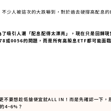
不少人被這次的大跌嚇到，對於過去硬撐高配息的E
去為了吸引人潮「配息配得太漂亮」，現在只是回歸現
878或0056的問題，而是所有高股息ETF都可能面
更不要想趁低搶便宜就ALL IN！而是先確認一下，
的4~6%？