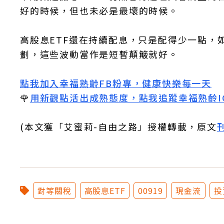
好的時候，但也未必是最壞的時候。
高股息ETF還在持續配息，只是配得少一點，
劃，這些波動當作是短暫顛簸就好。
點我加入幸福熟齡FB粉專，健康快樂每一天
🌹
用新觀點活出成熟態度，點我追蹤幸福熟齡I
(本文獲「艾蜜莉-自由之路」授權轉載，原文
對等關稅
高股息ETF
00919
現金流
投