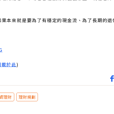
如果本來就是要為了有穩定的現金流、為了長期的退
G
刊載於此
)
資理財
理財規劃