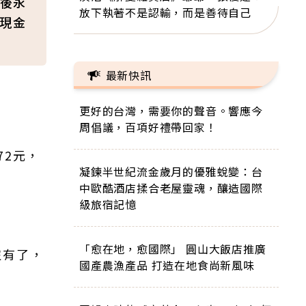
後永
放下執著不是認輸，而是善待自己
定現金
最新快訊
更好的台灣，需要你的聲音。響應今
周倡議，百項好禮帶回家！
72元，
凝鍊半世紀流金歲月的優雅蛻變：台
中歐酷酒店揉合老屋靈魂，釀造國際
級旅宿記憶
「愈在地，愈國際」 圓山大飯店推廣
沒有了，
國產農漁產品 打造在地食尚新風味