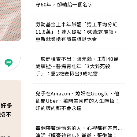
守60年，卻輸給一個名字
勞動基金上半年賺翻「勞工平均分紅
11.8萬」！達人提點：60歲就能領，
重新就業還有隱藏版退休金
一般健檢查不出！張元瀚、王凱40幾
歲驟逝…醫揭青壯年「3大猝死殺
手」：靠2檢查揪出9成地雷
兒子在Amazon、媳婦在Google，他
卻開Uber…離開美國前的人生體悟：
，好多
好的壞的都不會永遠
直接不
每個帶著煩惱來的人，心裡都有答案...
演活《解憂雜貨店》爺爺，張復建：