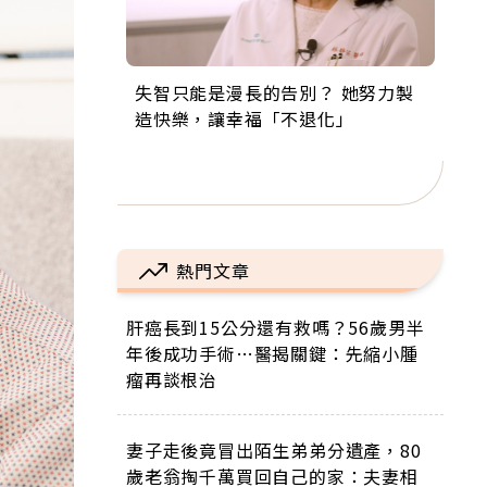
失智只能是漫長的告別？ 她努力製
來自剛果的巧克力神父 為台灣奉獻
63歲卸矽谷副總、搬回台灣找快
104歲打破金氏世界紀錄 成為全球
事業巔峰他選擇追夢…黑手阿伯拉
造快樂，讓幸福「不退化」
36年 「台灣是我的家，我連作夢都
樂！「蛋黃哥小丑」走進安養院，
最年長羽球選手，分享長壽的秘密
小提琴還登上小巨蛋！連CNN都大
講台語！」
逗樂上萬爺奶：退休後才開始真正
原來是「這個」
讚！
的人生
熱門文章
肝癌長到15公分還有救嗎？56歲男半
年後成功手術…醫揭關鍵：先縮小腫
瘤再談根治
妻子走後竟冒出陌生弟弟分遺產，80
歲老翁掏千萬買回自己的家：夫妻相