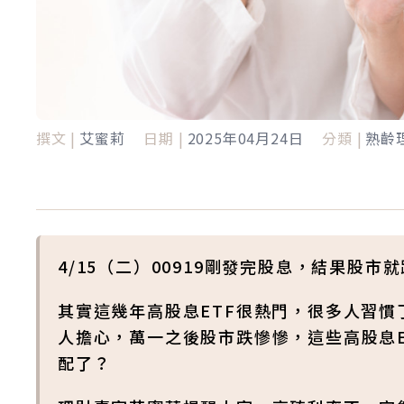
撰文 |
艾蜜莉
日期 |
2025年04月24日
分類 |
熟齡
4/15（二）00919剛發完股息，結果股
其實這幾年高股息ETF很熱門，很多人習慣
人擔心，萬一之後股市跌慘慘，這些高股息
配了？