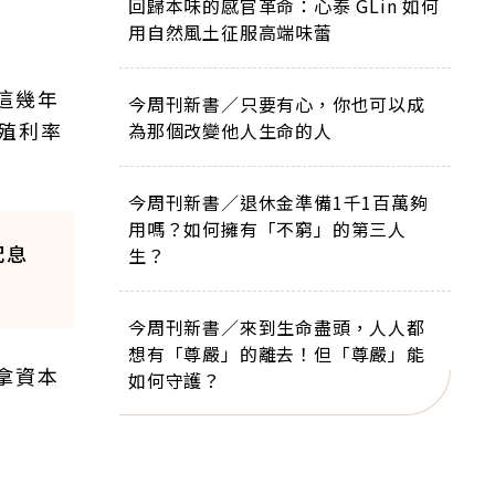
回歸本味的感官革命：心泰 GLin 如何
用自然風土征服高端味蕾
這幾年
今周刊新書／只要有心，你也可以成
殖利率
為那個改變他人生命的人
今周刊新書／退休金準備1千1百萬夠
用嗎？如何擁有「不窮」的第三人
配息
生？
今周刊新書／來到生命盡頭，人人都
想有「尊嚴」的離去！但「尊嚴」能
拿資本
如何守護？