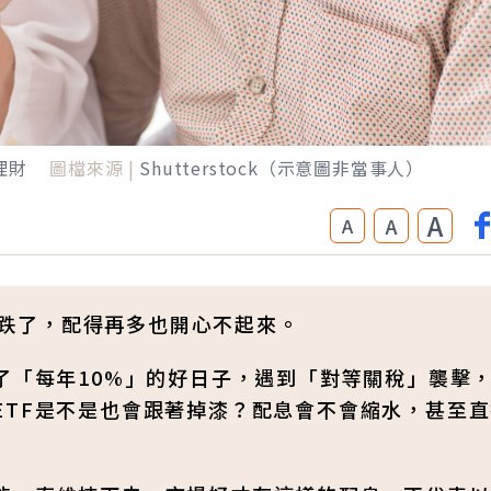
理財
圖檔來源 |
Shutterstock（示意圖非當事人）
A
A
A
市就跌了，配得再多也開心不起來。
了「每年10%」的好日子，遇到「對等關稅」襲擊
ETF是不是也會跟著掉漆？配息會不會縮水，甚至