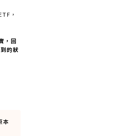
TF，
實，回
臨到的狀
原本