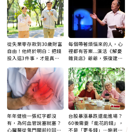
鍵
從失業零存款到30歲財富
每個帶著煩惱來的人，心
自由！他終於明白：把錢
裡都有答案...演活《解憂
投入這3件事，才是真正
雜貨店》爺爺，張復建：
留給未來的自己
放下執著不是認輸，而是
善待自己
年年健檢一張紅字都沒
台股暴漲暴跌還能進場？
有，為何血管說塞就塞？
60後需要「能花的錢」，
心臟醫從鬼門關前拉回病
不是「更多錢」…施昇