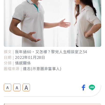
撰文 |
我年過60，又怎樣？黎兒人生相談室之54
日期 |
2022年01月28日
分類 |
情感關係
圖檔來源 |
達志(示意圖非當事人)
A
A
A