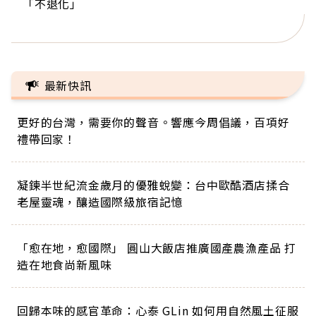
「不退化」
的家，我連作夢都講台語！」
丑」走進安養院，逗樂上萬爺奶：退休後才開始真
手，分享長壽的秘密原來是「這個」
巨蛋！連CNN都大讚！
正的人生
最新快訊
更好的台灣，需要你的聲音。響應今周倡議，百項好
禮帶回家！
凝鍊半世紀流金歲月的優雅蛻變：台中歐酷酒店揉合
老屋靈魂，釀造國際級旅宿記憶
「愈在地，愈國際」 圓山大飯店推廣國產農漁產品 打
造在地食尚新風味
回歸本味的感官革命：心泰 GLin 如何用自然風土征服