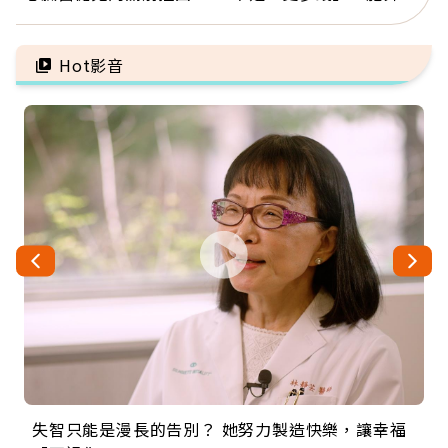
人：會不會心梗要看對數
輝：退休族最適合這種股
字
票
Hot影音
失智只能是漫長的告別？ 她努力製造快樂，讓幸福
來自剛果的巧克力神父 為台灣奉獻36年 「台灣是我
63歲卸矽谷副總、搬回台灣找快樂！「蛋黃哥小
104歲打破金氏世界紀錄 成為全球最年長羽球選
事業巔峰他選擇追夢…黑手阿伯拉小提琴還登上小