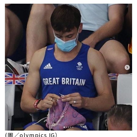
(圖／olympics IG）