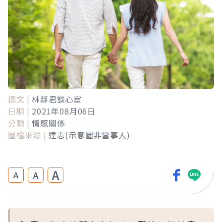
撰文 |
林靜君談心室
日期 |
2021年08月06日
分類 |
情感關係
圖檔來源 |
達志(示意圖非當事人)
A
A
A