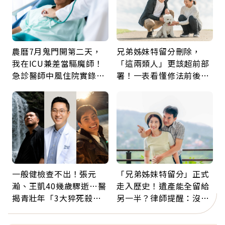
農曆7月鬼門開第二天，
兄弟姊妹特留分刪除，
我在ICU兼差當驅魔師！
「這兩類人」更該超前部
急診醫師中風住院實錄：
署！一表看懂修法前後差
那些怪物原來叫譫妄
異：沒留遺囑手足反而分
更多
一般健檢查不出！張元
「兄弟姊妹特留分」正式
瀚、王凱40幾歲驟逝…醫
走入歷史！遺產能全留給
揭青壯年「3大猝死殺
另一半？律師提醒：沒做
手」：靠2檢查揪出9成地
「1件事」照樣白忙
雷