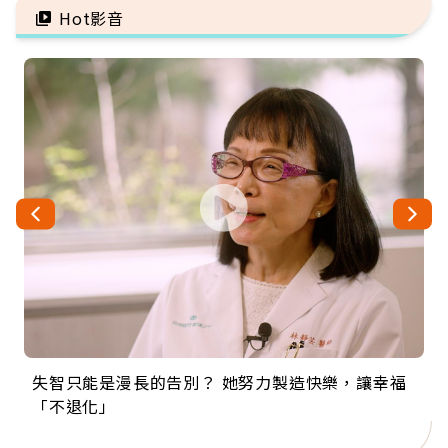
Hot影音
失智只能是漫長的告別？ 她努力製造快樂，讓幸福
來自剛果的巧克力神父 為台灣奉獻36年 「台灣是我
63歲卸矽谷副總、搬回台灣找快樂！「蛋黃哥小
104歲打破金氏世界紀錄 成為全球最年長羽球選
事業巔峰他選擇追夢…黑手阿伯拉小提琴還登上小
「不退化」
的家，我連作夢都講台語！」
丑」走進安養院，逗樂上萬爺奶：退休後才開始真
手，分享長壽的秘密原來是「這個」
巨蛋！連CNN都大讚！
正的人生