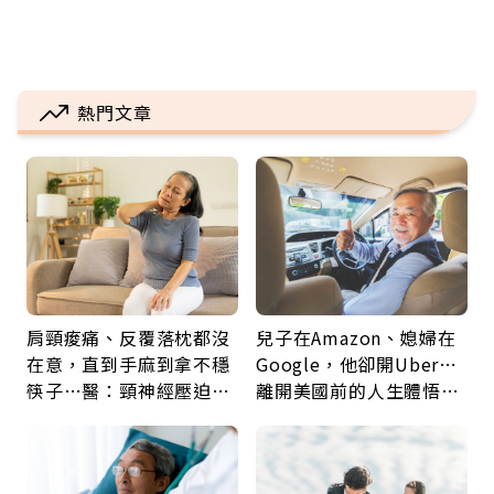
熱門文章
肩頸痠痛、反覆落枕都沒
兒子在Amazon、媳婦在
在意，直到手麻到拿不穩
Google，他卻開Uber…
筷子…醫：頸神經壓迫上
離開美國前的人生體悟：
身，打破固定姿勢才是關
好的壞的都不會永遠
鍵