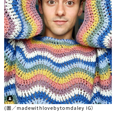
(圖／madewithlovebytomdaley IG）