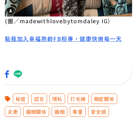
(圖／madewithlovebytomdaley IG）
點我加入幸福熟齡FB粉專，健康快樂每一天
秘密
謊言
隱私
打毛線
親密關係
夫妻
婚姻關係
婚姻
尊重
安全感