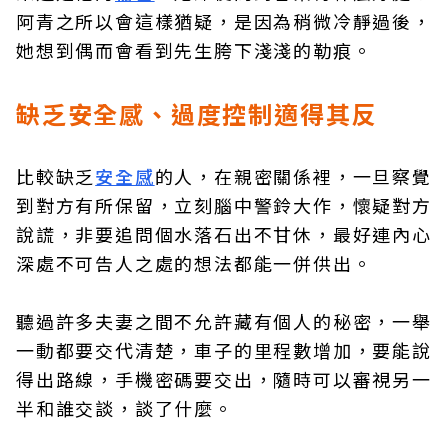
阿青之所以會這樣猶疑，是因為稍微冷靜過後，
她想到偶而會看到先生胯下淺淺的勒痕。
缺乏安全感、過度控制適得其反
比較缺乏
安全感
的人，在親密關係裡，一旦察覺
到對方有所保留，立刻腦中警鈴大作，懷疑對方
說謊，非要追問個水落石出不甘休，最好連內心
深處不可告人之處的想法都能一併供出。
聽過許多夫妻之間不允許藏有個人的秘密，一舉
一動都要交代清楚，車子的里程數增加，要能說
得出路線，手機密碼要交出，隨時可以審視另一
半和誰交談，談了什麼。