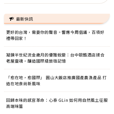
最新快訊
更好的台灣，需要你的聲音。響應今周倡議，百項好
禮帶回家！
凝鍊半世紀流金歲月的優雅蛻變：台中歐酷酒店揉合
老屋靈魂，釀造國際級旅宿記憶
「愈在地，愈國際」 圓山大飯店推廣國產農漁產品 打
造在地食尚新風味
回歸本味的感官革命：心泰 GLin 如何用自然風土征服
高端味蕾