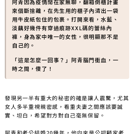
阿青因為疫情閒在家無聊，翻箱倒櫃計畫
來個斷捨離，在先生用的櫃子內清出一袋
用牛皮紙包住的包裹。打開來看，水藍、
淡藕好幾件有穿過痕跡XXL碼的蕾絲內
褲，身為家中唯一的女性，很明顯那不是
自己的。
「這是怎麼一回事？」阿青腦門衝血，一
時之間，傻了！
發現另一半有重大的秘密的確是讓人震驚，尤其
女人多半重視親密感，看重夫妻之間應該要誠
實、坦白，希望對方對自己毫無保留。
阿青和老公結婚20幾年，他向來是公認顧家老