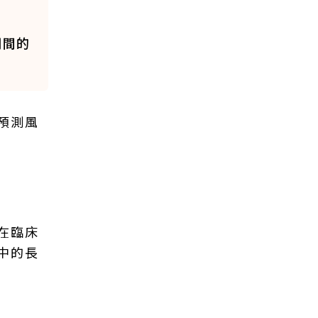
期間的
預測風
在臨床
中的長