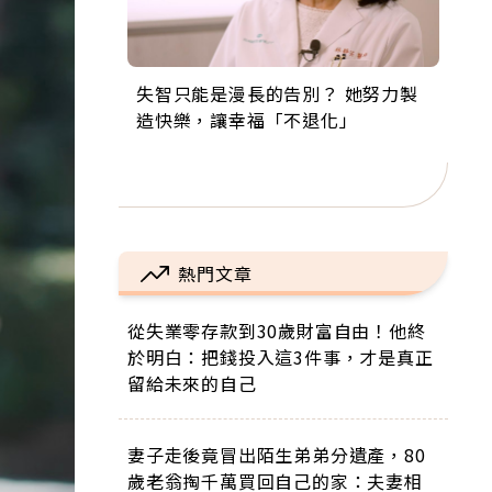
失智只能是漫長的告別？ 她努力製
來自剛果的巧克力神父 為台灣奉獻
63歲卸矽谷副總、搬回台灣找快
104歲打破金氏世界紀錄 成為全球
事業巔峰他選擇追夢…黑手阿伯拉
造快樂，讓幸福「不退化」
36年 「台灣是我的家，我連作夢都
樂！「蛋黃哥小丑」走進安養院，
最年長羽球選手，分享長壽的秘密
小提琴還登上小巨蛋！連CNN都大
講台語！」
逗樂上萬爺奶：退休後才開始真正
原來是「這個」
讚！
的人生
熱門文章
從失業零存款到30歲財富自由！他終
於明白：把錢投入這3件事，才是真正
留給未來的自己
妻子走後竟冒出陌生弟弟分遺產，80
歲老翁掏千萬買回自己的家：夫妻相