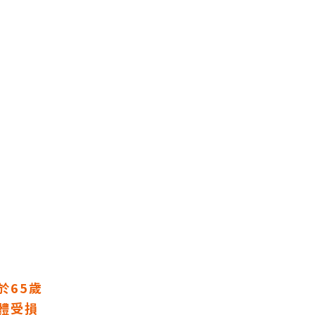
於65歲
體受損