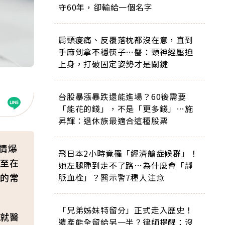
守60年，卻輸給一個名字
肩頸痠痛、反覆落枕都沒在意，直到
手麻到拿不穩筷子…醫：頸神經壓迫
上身，打破固定姿勢才是關鍵
台股暴漲暴跌還能進場？60後需要
「能花的錢」，不是「更多錢」…施
昇輝：退休族最適合這種股票
情爆
飛日本2小時竟罹「經濟艙症候群」！
至在
她左腿腫到走不了路…為什麼會「靜
的常
脈血栓」？醫示警7種人注意
「兄弟姊妹特留分」正式走入歷史！
就醫
遺產能全留給另一半？律師提醒：沒