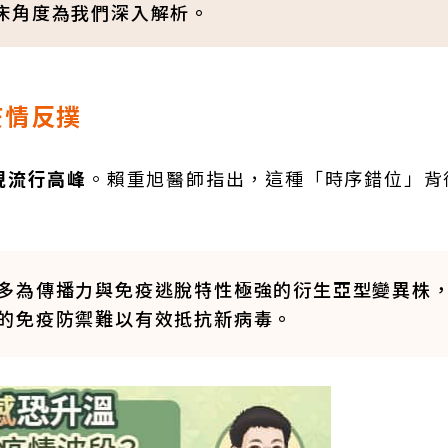
床角度為我們深入解析。
疫情反撲
現流行高峰
。賴重旭醫師指出，這種「時序錯位」背
多為傳播力與免疫逃脫特性極強的衍生亞型變異株
的免疫防禦難以有效抵抗新病毒。