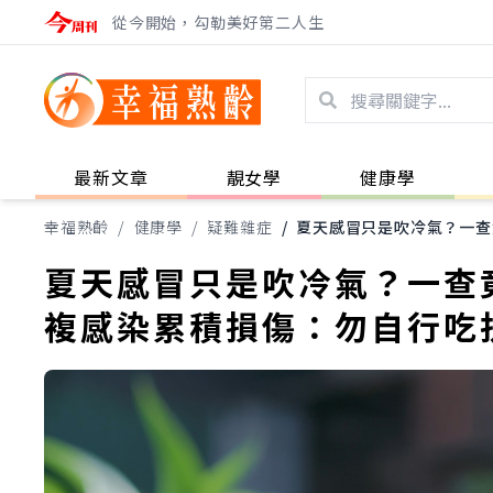
從今開始，勾勒美好第二人生
最新文章
靚女學
健康學
幸福熟齡
/
健康學
/
疑難雜症
/
夏天感冒只是吹冷氣？一查
夏天感冒只是吹冷氣？一查
複感染累積損傷：勿自行吃