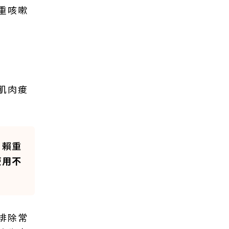
重咳嗽
肌肉痠
。賴重
使用不
排除常