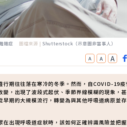
難雜症
圖檔來源 |
Shutterstock（示意圖非當事人）
A
A
A
行期往往落在寒冷的冬季。然而，自COVID-19疫
改變，出現了波段式起伏、季節界線模糊的現象，甚
從早期的大規模流行，轉變為與其他呼吸道病原並存
眾在出現呼吸道症狀時，該如何正確辨識風險並把握