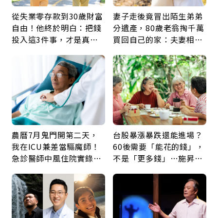
從失業零存款到30歲財富
妻子走後竟冒出陌生弟弟
自由！他終於明白：把錢
分遺產，80歲老翁掏千萬
投入這3件事，才是真正
買回自己的家：夫妻相守
留給未來的自己
60年，卻輸給一個名字
農曆7月鬼門開第二天，
台股暴漲暴跌還能進場？
我在ICU兼差當驅魔師！
60後需要「能花的錢」，
急診醫師中風住院實錄：
不是「更多錢」…施昇
那些怪物原來叫譫妄
輝：退休族最適合這種股
票