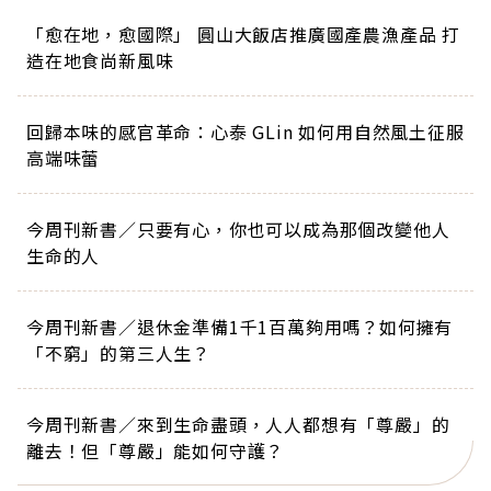
「愈在地，愈國際」 圓山大飯店推廣國產農漁產品 打
造在地食尚新風味
回歸本味的感官革命：心泰 GLin 如何用自然風土征服
高端味蕾
今周刊新書／只要有心，你也可以成為那個改變他人
生命的人
今周刊新書／退休金準備1千1百萬夠用嗎？如何擁有
「不窮」的第三人生？
今周刊新書／來到生命盡頭，人人都想有「尊嚴」的
離去！但「尊嚴」能如何守護？