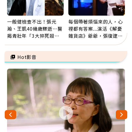
一般健檢查不出！張元
每個帶著煩惱來的人，心
瀚、王凱40幾歲驟逝…醫
裡都有答案...演活《解憂
揭青壯年「3大猝死殺
雜貨店》爺爺，張復建：
手」：靠2檢查揪出9成地
放下執著不是認輸，而是
雷
善待自己
Hot影音