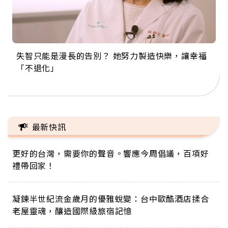
失智只能是漫長的告別？ 她努力製造快樂，讓幸福
來自剛果的巧克力神父 為台灣奉獻36年 「台灣是我
63歲卸矽谷副總、搬回台灣找快樂！「蛋黃哥小
104歲打破金氏世界紀錄 成為全球最年長羽球選
事業巔峰他選擇追夢…黑手阿伯拉小提琴還登上小
「不退化」
的家，我連作夢都講台語！」
丑」走進安養院，逗樂上萬爺奶：退休後才開始真
手，分享長壽的秘密原來是「這個」
巨蛋！連CNN都大讚！
正的人生
最新快訊
更好的台灣，需要你的聲音。響應今周倡議，百項好
禮帶回家！
凝鍊半世紀流金歲月的優雅蛻變：台中歐酷酒店揉合
老屋靈魂，釀造國際級旅宿記憶