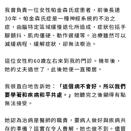
我曾負責一位女性帕金森氏症患者，前後長達
30年。帕金森氏症是一種神經系統的不治之
症，由腦特定區域緩慢退化所造成，症狀包括手
腳顫抖、肌肉僵硬、動作遲緩等。治療雖然可以
減緩病程、緩解症狀，卻無法根治。
這位女性約60歲左右來到我的門診。幾年後，
她的丈夫過世了，此後她便一直獨居。
我很直白地告訴她：
「這個病不會好，所以我們
要學著和疾病和平共處。」
她聽完之後顯得有點
無法接受。
她認為治病是醫師的職責，要病人做好與疾病共
存的準備？這實在令人費解，她也做不到。儘管