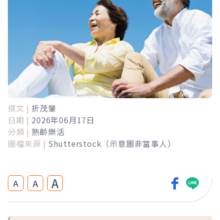
撰文 |
折茂肇
日期 |
2026年06月17日
分類 |
熟齡樂活
圖檔來源 |
Shutterstock（示意圖非當事人）
A
A
A