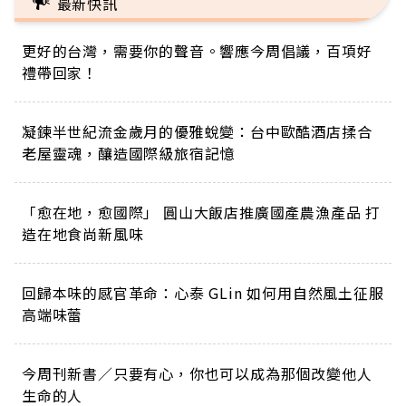
最新快訊
更好的台灣，需要你的聲音。響應今周倡議，百項好
禮帶回家！
凝鍊半世紀流金歲月的優雅蛻變：台中歐酷酒店揉合
老屋靈魂，釀造國際級旅宿記憶
「愈在地，愈國際」 圓山大飯店推廣國產農漁產品 打
造在地食尚新風味
回歸本味的感官革命：心泰 GLin 如何用自然風土征服
高端味蕾
今周刊新書／只要有心，你也可以成為那個改變他人
生命的人