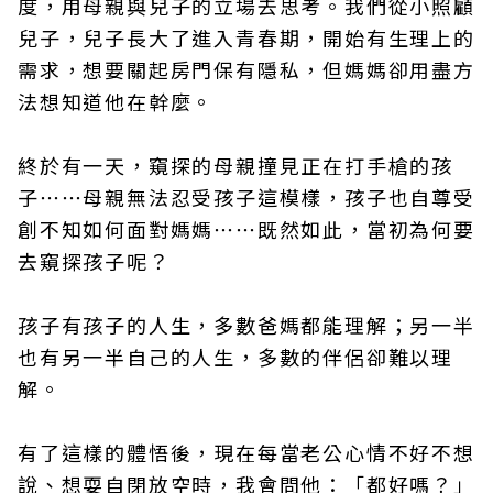
度，用母親與兒子的立場去思考。我們從小照顧
兒子，兒子長大了進入青春期，開始有生理上的
需求，想要關起房門保有隱私，但媽媽卻用盡方
法想知道他在幹麼。
終於有一天，窺探的母親撞見正在打手槍的孩
子⋯⋯母親無法忍受孩子這模樣，孩子也自尊受
創不知如何面對媽媽⋯⋯既然如此，當初為何要
去窺探孩子呢？
孩子有孩子的人生，多數爸媽都能理解；另一半
也有另一半自己的人生，多數的伴侶卻難以理
解。
有了這樣的體悟後，現在每當老公心情不好不想
說、想耍自閉放空時，我會問他：「都好嗎？」