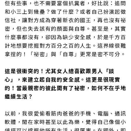
但有些事，也不需要當個扒糞者，好比說：追問
和小三上到幾壘？做了什麼？或者自己扮演起徵
信社，讓對方成為穿著新衣的國王，再也沒有祕
密，但也失去該有的顏面與自尊。甚至是，其實
什麼事都沒有，卻因為缺少安全感，於是千方百
計地想要挖掘對方百分之百的人生。這界線很難
拿捏的！「祕密」與「自尊」更常是密不可分。
這是很衝突的！尤其女人總喜歡跟男人「談
心」，來建立起自我的安全感。這更是很現實
的！當最親密的彼此間有了祕密，如何不在乎地
繼續生活？
以前，我很愛偷看筋肉爸爸的手機、電腦、通訊
軟體，閒在家時甚至以此為樂，覺得自己像個小
偵探可以挖掘他所有生活，很厲害。在國外，即