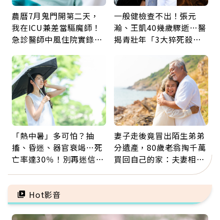
農曆7月鬼門開第二天，
一般健檢查不出！張元
我在ICU兼差當驅魔師！
瀚、王凱40幾歲驟逝…醫
急診醫師中風住院實錄：
揭青壯年「3大猝死殺
那些怪物原來叫譫妄
手」：靠2檢查揪出9成地
雷
「熱中暑」多可怕？抽
妻子走後竟冒出陌生弟弟
搐、昏迷、器官衰竭…死
分遺產，80歲老翁掏千萬
亡率達30％！別再迷信
買回自己的家：夫妻相守
「擦酒精、吃退燒藥」，
60年，卻輸給一個名字
5招才能真救命
Hot影音