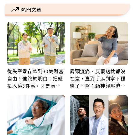
熱門文章
從失業零存款到30歲財富
肩頸痠痛、反覆落枕都沒
自由！他終於明白：把錢
在意，直到手麻到拿不穩
投入這3件事，才是真正
筷子…醫：頸神經壓迫上
留給未來的自己
身，打破固定姿勢才是關
鍵