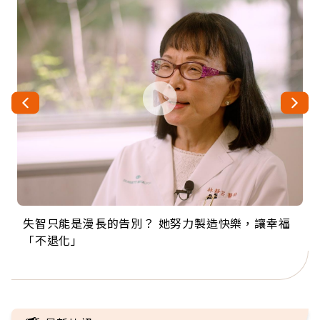
失智只能是漫長的告別？ 她努力製造快樂，讓幸福
來自剛果的巧克力神父 為台灣奉獻36年 「台灣是我
63歲卸矽谷副總、搬回台灣找快樂！「蛋黃哥小
104歲打破金氏世界紀錄 成為全球最年長羽球選
事業巔峰他選擇追夢…黑手阿伯拉小提琴還登上小
「不退化」
的家，我連作夢都講台語！」
丑」走進安養院，逗樂上萬爺奶：退休後才開始真
手，分享長壽的秘密原來是「這個」
巨蛋！連CNN都大讚！
正的人生