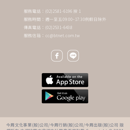
服務電話：(02)2581-6196 按 1
服務時間：週一至五09:00~17:30例假日除外
傳真電話：(02)2531-6438
服務信箱：
cc@btnet.com.tw
Facebook icon
Line icon
下一則 ＋
熟齡後選擇二婚，她哀傷淪為無
今周文化事業(股)公司/今周行銷(股)公司/今周出版(股)公司 版
性！試試當個「零自尊」女人，