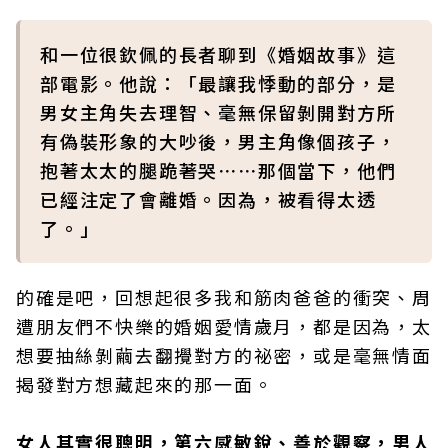
和一位很欽佩的長者聊到《婚姻故事》這
部電影。他說：「最讓我悸動的部分，是
男女主角失去理智、毫無保留剝開對方所
有偽裝形象的大吵後，男主角像個孩子，
抱著太太的腿跪著哭⋯⋯那個當下，他們
已經注定了會離婚。因為，被看得太透
了。」
的確是吧，回想起很多我和筋肉爸爸的衝突、周
遭朋友們不快樂的婚姻愛情歲月，都是因為，太
想要抽絲剝繭去翻攪對方的祕密，或是毫無情面
揭發對方想藏起來的那一面。
女人其實很聰明，第六感敏銳、善於觀察，男人