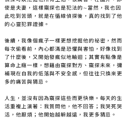
使是夫妻，這樣窺探也是犯法的∼當然，我也因
此吃到苦頭，就是在循線偵探後，真的找到了他
的心靈犯罪證據。
後續，我像個瘋子一樣更想挖掘他的祕密，然而
每次偷看前，內心都滿是恐懼與害怕，好像找到
了什麼後，又開始發瘋似地輪迴；其實有點像是
算命上癮一樣，想藉由窺探對方、窺探未來，彌
補現在自我的低落與不安全感，但往往只換來更
多的痛苦與猜忌。
人生，並沒有因為窺探這些而更快樂。每天的生
活重複上演著：我質問他，他不回答；我哭死哭
活，他厭煩；他開始越躲越遠，我更多猜忌。