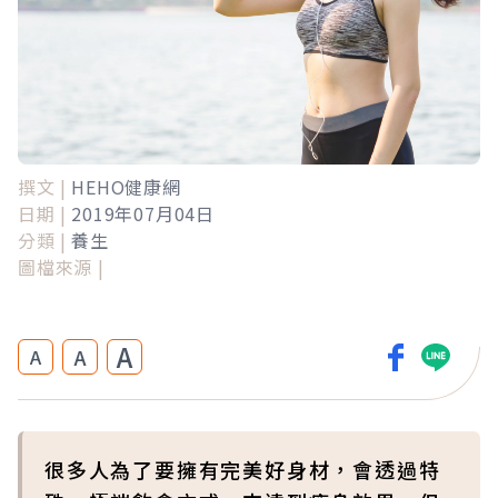
撰文 |
HEHO健康網
日期 |
2019年07月04日
分類 |
養生
圖檔來源 |
A
A
A
很多人為了要擁有完美好身材，會透過特