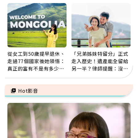
那些怪物原來叫譫妄
景：生命價值在於成為祝
福
從女工到50歲提早退休、
「兄弟姊妹特留分」正式
走過77個國家後她領悟：
走入歷史！遺產能全留給
真正的富有不是有多少
另一半？律師提醒：沒做
錢，而是擁有選擇人生的
「1件事」照樣白忙
自由
Hot影音