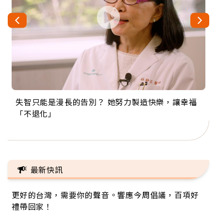
失智只能是漫長的告別？ 她努力製造快樂，讓幸福
來自剛果的巧克力神父 為台灣奉獻36年 「台灣是我
63歲卸矽谷副總、搬回台灣找快樂！「蛋黃哥小
104歲打破金氏世界紀錄 成為全球最年長羽球選
事業巔峰他選擇追夢…黑手阿伯拉小提琴還登上小
「不退化」
的家，我連作夢都講台語！」
丑」走進安養院，逗樂上萬爺奶：退休後才開始真
手，分享長壽的秘密原來是「這個」
巨蛋！連CNN都大讚！
正的人生
最新快訊
更好的台灣，需要你的聲音。響應今周倡議，百項好
禮帶回家！