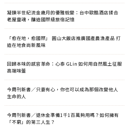
凝鍊半世紀流金歲月的優雅蛻變：台中歐酷酒店揉合
老屋靈魂，釀造國際級旅宿記憶
「愈在地，愈國際」 圓山大飯店推廣國產農漁產品 打
造在地食尚新風味
回歸本味的感官革命：心泰 GLin 如何用自然風土征服
高端味蕾
今周刊新書／只要有心，你也可以成為那個改變他人
生命的人
今周刊新書／退休金準備1千1百萬夠用嗎？如何擁有
「不窮」的第三人生？