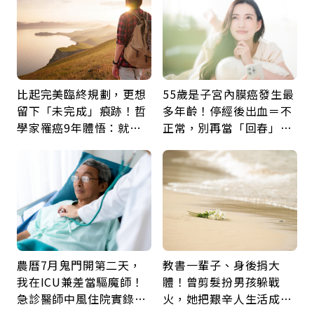
比起完美臨終規劃，更想
55歲是子宮內膜癌發生最
留下「未完成」痕跡！哲
多年齡！停經後出血＝不
學家罹癌9年體悟：就算
正常，別再當「回春」…
給人添麻煩，我仍想與明
每年3檢查保命：早期治
天相遇
癒率達9成5
農曆7月鬼門開第二天，
教書一輩子、身後捐大
我在ICU兼差當驅魔師！
體！曾剪髮扮男孩躲戰
急診醫師中風住院實錄：
火，她把艱辛人生活成風