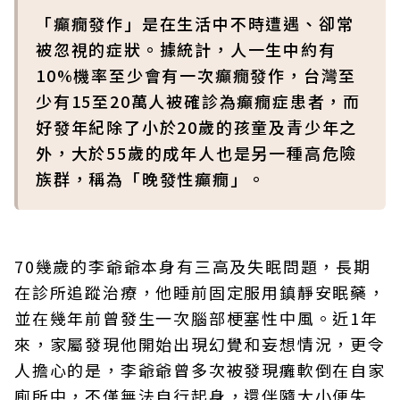
「癲癇發作」是在生活中不時遭遇、卻常
被忽視的症狀。據統計，人一生中約有
10%機率至少會有一次癲癇發作，台灣至
少有15至20萬人被確診為癲癇症患者，而
好發年紀除了小於20歲的孩童及青少年之
外，大於55歲的成年人也是另一種高危險
族群，稱為「晚發性癲癇」。
70幾歲的李爺爺本身有三高及失眠問題，長期
在診所追蹤治療，他睡前固定服用鎮靜安眠藥，
並在幾年前曾發生一次腦部梗塞性中風。近1年
來，家屬發現他開始出現幻覺和妄想情況，更令
人擔心的是，李爺爺曾多次被發現癱軟倒在自家
廁所中，不僅無法自行起身，還伴隨大小便失