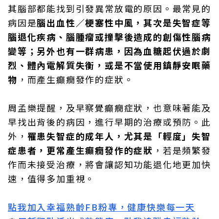
其腦部都能找到引發異常放電的原因。最常見的
病因是
腦出血性／梗塞性中風，其次是失智症等
腦退化疾病、腦腫瘤或撞擊後造成的創傷性腦病
變等；另外也有一群病患，因為血糖起伏過於劇
烈、體內電解質失衡，或是不當使用鎮靜安眠藥
物
，而產生癲癇發作的症狀。
周孟樂提醒，及早察覺癲癇症狀，也意味著能及
早找出背後的病因，進行早期的治療或預防。此
外，
罹患失智症的成年人，尤其是「輕度」失智
症患者，更常產生癲癇發作的症狀
，若是頻繁發
作而未接受治療，將會讓認知功能退化地更加快
速，值得多加重視。
點我加入幸福熟齡FB粉專，健康快樂每一天