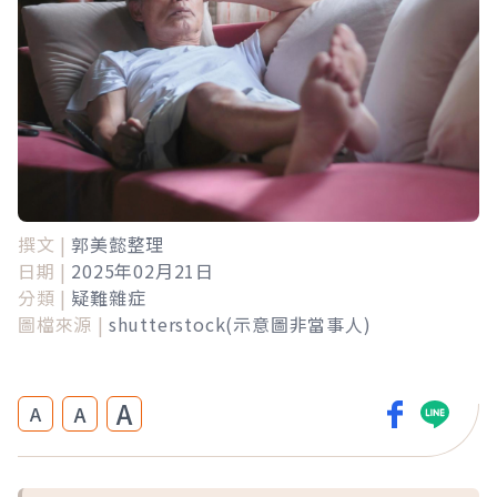
撰文 |
郭美懿整理
日期 |
2025年02月21日
分類 |
疑難雜症
圖檔來源 |
shutterstock(示意圖非當事人)
A
A
A