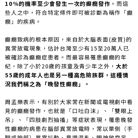
10%的機率至少會發生一次的癲癇發作
。而這
些人之中，符合特定條件即可被診斷為稱作「癲
癇」的疾病。
癲癇致病的根本原因，來自於大腦表面(皮質)的
異常放電現象，估計台灣至少有15至20萬人已
被確診為癲癇症患者。而最容易罹患癲癇的年
紀，除了小於20歲的孩童及青少年之外，
大於
55歲的成年人也是另一種高危險族群，這種情
況我們稱之為「晚發性癲癇」。
周孟樂表示，有別於大家常在新聞或電視劇中看
見的癲癇發作，也就是「口吐白沫」、「雙眼上
吊」、「四肢劇烈抽搐」等症狀表現，罹患晚發
性癲癇的病患在腦部異常放電時，常以單側（手
腳或臉部）異常抖動、意識混亂、眼神放空呆