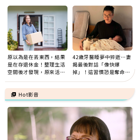
60年，卻輸給一個名字
忌口，偶爾也該吃點肉
原以為是在丟東西，結果
42歲牙醫睡夢中猝逝…妻
是在存退休金！整理生活
揭最後對話「像快爆
空間後才發現，原來活得
掉」！這習慣恐是奪命原
這麼輕鬆也能存錢
因：沒有一份工作值得用
命交換
Hot影音