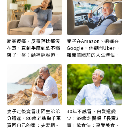
肩頸痠痛、反覆落枕都沒
兒子在Amazon、媳婦在
在意，直到手麻到拿不穩
Google，他卻開Uber…
筷子…醫：頸神經壓迫上
離開美國前的人生體悟：
身，打破固定姿勢才是關
好的壞的都不會永遠
鍵
妻子走後竟冒出陌生弟弟
30年不感冒、白髮還變
分遺產，80歲老翁掏千萬
少！89歲名醫揭「長壽3
買回自己的家：夫妻相守
寶」飲食法：享受美食不