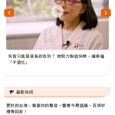
失智只能是漫長的告別？ 她努力製造快樂，讓幸福
來自剛果的巧克力神父 為台灣奉獻36年 「台灣是我
63歲卸矽谷副總、搬回台灣找快樂！「蛋黃哥小
104歲打破金氏世界紀錄 成為全球最年長羽球選
事業巔峰他選擇追夢…黑手阿伯拉小提琴還登上小
「不退化」
的家，我連作夢都講台語！」
丑」走進安養院，逗樂上萬爺奶：退休後才開始真
手，分享長壽的秘密原來是「這個」
巨蛋！連CNN都大讚！
正的人生
最新快訊
更好的台灣，需要你的聲音。響應今周倡議，百項好
禮帶回家！