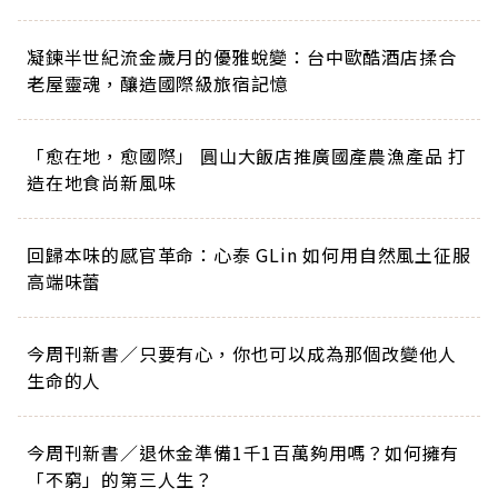
凝鍊半世紀流金歲月的優雅蛻變：台中歐酷酒店揉合
老屋靈魂，釀造國際級旅宿記憶
「愈在地，愈國際」 圓山大飯店推廣國產農漁產品 打
造在地食尚新風味
回歸本味的感官革命：心泰 GLin 如何用自然風土征服
高端味蕾
今周刊新書／只要有心，你也可以成為那個改變他人
生命的人
今周刊新書／退休金準備1千1百萬夠用嗎？如何擁有
「不窮」的第三人生？