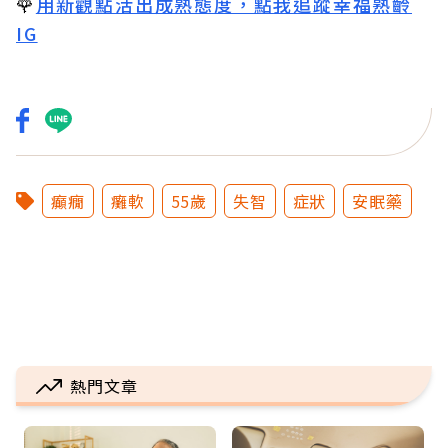
🌹
用新觀點活出成熟態度，點我追蹤幸福熟齡
IG
癲癇
癱軟
55歲
失智
症狀
安眠藥
熱門文章