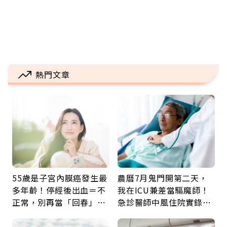
熱門文章
55歲是子宮內膜癌發生最
農曆7月鬼門開第二天，
多年齡！停經後出血＝不
我在ICU兼差當驅魔師！
正常，別再當「回春」…
急診醫師中風住院實錄：
每年3檢查保命：早期治
那些怪物原來叫譫妄
癒率達9成5