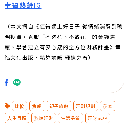
幸福熟齡IG
（本文摘自《
值得過上好日子:從情緒消費到聰
明投資，克服「不夠花、不敢花」的金錢焦
慮、學會建立有安心感的全方位財務計畫
》幸
福文化
出版，
精算媽咪 珊迪兔
著）
比較
焦慮
親子旅遊
理財規劃
羨慕
人生目標
熟齡理財
生活品質
理財SOP