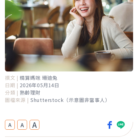
撰文 |
精算媽咪 珊迪兔
日期 |
2026年05月14日
分類 |
熟齡理財
圖檔來源 |
Shutterstock（示意圖非當事人）
A
A
A