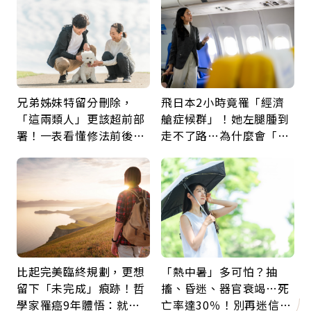
兄弟姊妹特留分刪除，
飛日本2小時竟罹「經濟
「這兩類人」更該超前部
艙症候群」！她左腿腫到
署！一表看懂修法前後差
走不了路…為什麼會「靜
異：沒留遺囑手足反而分
脈血栓」？醫示警7種人
更多
注意
比起完美臨終規劃，更想
「熱中暑」多可怕？抽
留下「未完成」痕跡！哲
搐、昏迷、器官衰竭…死
學家罹癌9年體悟：就算
亡率達30％！別再迷信