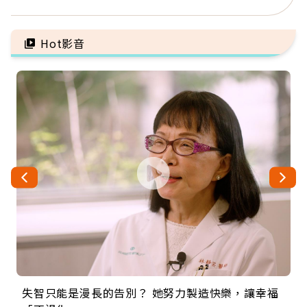
給人添麻煩，我仍想與明
「擦酒精、吃退燒藥」，
天相遇
5招才能真救命
Hot影音
失智只能是漫長的告別？ 她努力製造快樂，讓幸福
來自剛果的巧克力神父 為台灣奉獻36年 「台灣是我
63歲卸矽谷副總、搬回台灣找快樂！「蛋黃哥小
104歲打破金氏世界紀錄 成為全球最年長羽球選
事業巔峰他選擇追夢…黑手阿伯拉小提琴還登上小