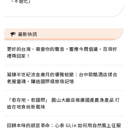
「不退化」
的家，我連作夢都講台語！」
丑」走進安養院，逗樂上萬爺奶：退休後才開始真
手，分享長壽的秘密原來是「這個」
巨蛋！連CNN都大讚！
正的人生
最新快訊
更好的台灣，需要你的聲音。響應今周倡議，百項好
禮帶回家！
凝鍊半世紀流金歲月的優雅蛻變：台中歐酷酒店揉合
老屋靈魂，釀造國際級旅宿記憶
「愈在地，愈國際」 圓山大飯店推廣國產農漁產品 打
造在地食尚新風味
回歸本味的感官革命：心泰 GLin 如何用自然風土征服