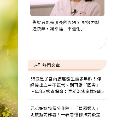
失智只能是漫長的告別？ 她努力製
來自剛果的巧克力神父 為台灣奉獻
63歲卸矽谷副總、搬回台灣找快
104歲打破金氏世界紀錄 成為全球
事業巔峰他選擇追夢…黑手阿伯拉
造快樂，讓幸福「不退化」
36年 「台灣是我的家，我連作夢都
樂！「蛋黃哥小丑」走進安養院，
最年長羽球選手，分享長壽的秘密
小提琴還登上小巨蛋！連CNN都大
講台語！」
逗樂上萬爺奶：退休後才開始真正
原來是「這個」
讚！
的人生
熱門文章
55歲是子宮內膜癌發生最多年齡！停
經後出血＝不正常，別再當「回春」
…每年3檢查保命：早期治癒率達9成5
兄弟姊妹特留分刪除，「這兩類人」
更該超前部署！一表看懂修法前後差