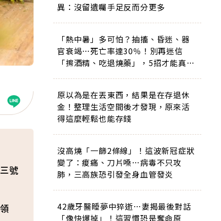
異：沒留遺囑手足反而分更多
「熱中暑」多可怕？抽搐、昏迷、器
官衰竭…死亡率達30％！別再迷信
「擦酒精、吃退燒藥」，5招才能真救
命
原以為是在丟東西，結果是在存退休
金！整理生活空間後才發現，原來活
得這麼輕鬆也能存錢
沒高燒「一篩2條線」！這波新冠症狀
變了：痠痛、刀片嗓…病毒不只攻
三號
肺，三高族恐引發全身血管發炎
42歲牙醫睡夢中猝逝…妻揭最後對話
領
「像快爆掉」！這習慣恐是奪命原