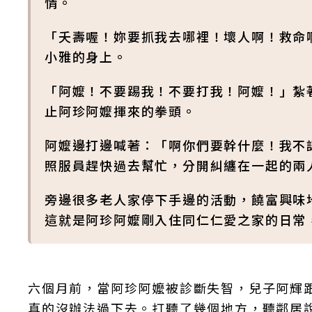
情。
「夭壽喔！妳要抓我去哪裡！壞人啊！救命
小雅的身上。
「阿嬤！不要踢我！不要打我！阿嬤！」紮著
止阿珍阿嬤揮來的拳頭。
阿嬤邊打邊喊著：「啊你們要幹什麼！我不
照服員趕快過去幫忙，分開糾纏在一起的兩
旁邊很多老人家停下手邊的活動，饒富興味
這就是阿珍阿嬤剛入住同仁仁愛之家的日常
六個月前，當阿珍阿嬤被診斷失智，兒子阿輝
真的沒辦法過下去。打聽了幾個地方，聽鄰居