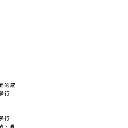
面的感
擊行
擊行
放、亂