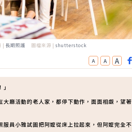
 |
長期照護
圖檔來源 |
shutterstock
A
A
A
！」
在大廳活動的老人家，都停下動作，面面相覷，望著
照服員小雅試圖把阿嬤從床上拉起來，但阿嬤完全不