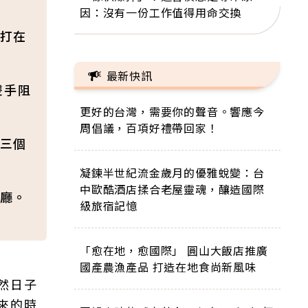
因：沒有一份工作值得用命交換
打在
最新快訊
雙手阻
更好的台灣，需要你的聲音。響應今
周倡議，百項好禮帶回家！
三個
凝鍊半世紀流金歲月的優雅蛻變：台
中歐酷酒店揉合老屋靈魂，釀造國際
廳。
級旅宿記憶
「愈在地，愈國際」 圓山大飯店推廣
國產農漁產品 打造在地食尚新風味
然日子
來的時