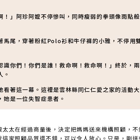
啊！」阿珍阿嬤不停慘叫，同時瘦弱的拳頭像雨點般
馬尾，穿著粉紅Polo衫和牛仔褲的小雅，不停用
認識你們！你們是誰！救命啊！救命啊！」終於，兩
人。
地看著這一幕。這裡是雲林縣同仁仁愛之家的活動大
，她是一位失智症患者。
跟太太在經過商量後，決定把媽媽送來機構照顧，不
說這家照顧品質還不錯，可以令人放心。只是，剛送