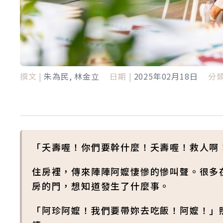
撰文 |
朱為民, 林金立
日期 |
2025年02月18日
分類
「夭壽喔！你們要幹什麼！夭壽喔！救人啊
住房裡，傳來陣陣阿嬤悽慘的慘叫聲。很多
房的門，想知道發生了什麼事。
「阿珍阿嬤！我們要帶妳去吃飯！阿嬤！」