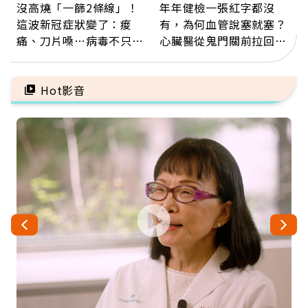
沒高燒「一篩2條線」！
年年健檢一張紅字都沒
這波新冠症狀變了：痠
有，為何血管說塞就塞？
痛、刀片嗓…病毒不只攻
心臟醫從鬼門關前拉回病
肺，三高族恐引發全身血
人：會不會心梗要看對數
管發炎
字
Hot影音