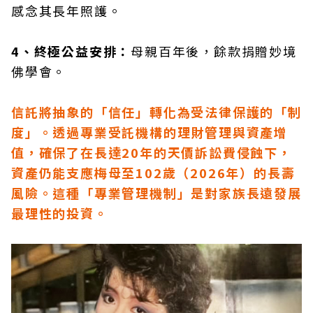
感念其長年照護。
4、終極公益安排：
母親百年後，餘款捐贈妙境
佛學會。
信託將抽象的「信任」轉化為受法律保護的「制
度」。透過專業受託機構的理財管理與資產增
值，確保了在長達20年的天價訴訟費侵蝕下，
資產仍能支應梅母至102歲（2026年）的長壽
風險。這種「專業管理機制」是對家族長遠發展
最理性的投資。