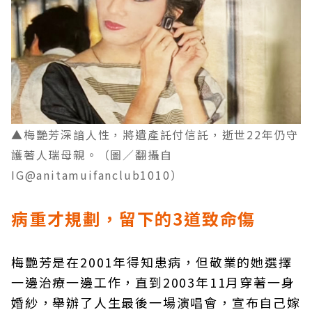
▲梅艷芳深諳人性，將遺產託付信託，逝世22年仍守
護著人瑞母親。（圖／翻攝自
IG@anitamuifanclub1010）
病重才規劃，留下的3道致命傷
梅艷芳是在2001年得知患病，但敬業的她選擇
一邊治療一邊工作，直到2003年11月穿著一身
婚紗，舉辦了人生最後一場演唱會，宣布自己嫁