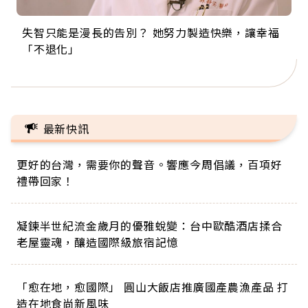
失智只能是漫長的告別？ 她努力製造快樂，讓幸福
來自剛果的巧克力神父 為台灣奉獻36年 「台灣是我
63歲卸矽谷副總、搬回台灣找快樂！「蛋黃哥小
104歲打破金氏世界紀錄 成為全球最年長羽球選
事業巔峰他選擇追夢…黑手阿伯拉小提琴還登上小
「不退化」
的家，我連作夢都講台語！」
丑」走進安養院，逗樂上萬爺奶：退休後才開始真
手，分享長壽的秘密原來是「這個」
巨蛋！連CNN都大讚！
正的人生
最新快訊
更好的台灣，需要你的聲音。響應今周倡議，百項好
禮帶回家！
凝鍊半世紀流金歲月的優雅蛻變：台中歐酷酒店揉合
老屋靈魂，釀造國際級旅宿記憶
「愈在地，愈國際」 圓山大飯店推廣國產農漁產品 打
造在地食尚新風味