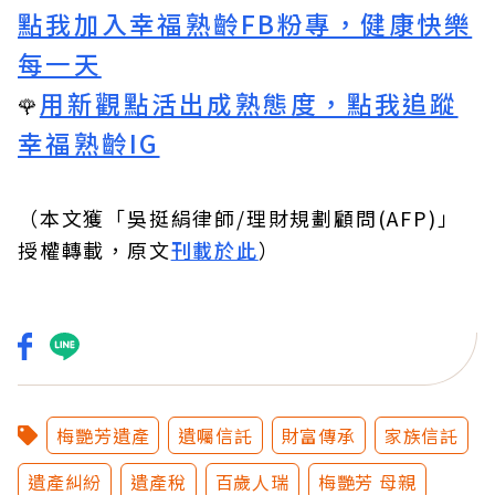
點我加入幸福熟齡FB粉專，健康快樂
每一天
用新觀點活出成熟態度，點我追蹤
🌹
幸福熟齡IG
（本文獲「吳挺絹律師/理財規劃顧問(AFP)」
授權轉載，原文
刊載於此
）
梅艷芳遺產
遺囑信託
財富傳承
家族信託
遺產糾紛
遺產稅
百歲人瑞
梅艷芳 母親