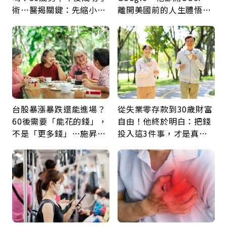
術…醫揭關鍵：先縮小腫
離開美國前的人生體悟：
瘤再談根治
好的壞的都不會永遠
台股暴漲暴跌還能進場？
從失業零存款到30歲財富
60後需要「能花的錢」，
自由！他終於明白：把錢
不是「更多錢」…施昇
投入這3件事，才是真正
輝：退休族最適合這種股
留給未來的自己
票