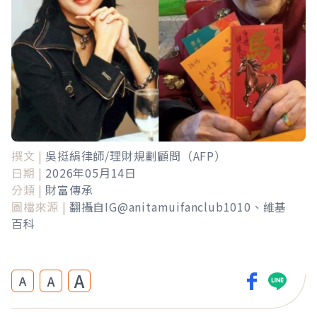
撰文 |
吳挺絹律師/理財規劃顧問（AFP）
日期 |
2026年05月14日
分類 |
財富傳承
圖檔來源 |
翻攝自IG@anitamuifanclub1010、維基
百科
A
A
A