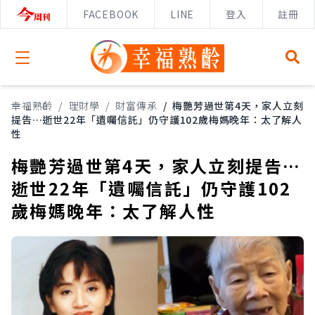
FACEBOOK
LINE
登入
註冊
Open menu
幸福熟齡
/
理財學
/
財富傳承
/
梅艷芳過世第4天，家人立刻
提告…逝世22年「遺囑信託」仍守護102歲梅媽晚年：太了解人
性
梅艷芳過世第4天，家人立刻提告…
逝世22年「遺囑信託」仍守護102
歲梅媽晚年：太了解人性