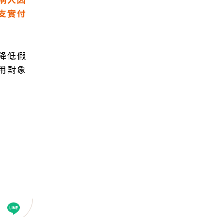
支實付
降低假
用對象