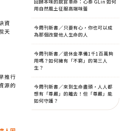
回歸本味的感官革命：心泰 GLin 如何
用自然風土征服高端味蕾
缺資
今周刊新書／只要有心，你也可以成
院天
為那個改變他人生命的人
今周刊新書／退休金準備1千1百萬夠
用嗎？如何擁有「不窮」的第三人
生？
早推行
資源的
今周刊新書／來到生命盡頭，人人都
想有「尊嚴」的離去！但「尊嚴」能
如何守護？
病人因