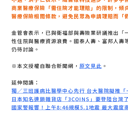
商業醫療保險「需住院才能理賠」的限制，傾
醫療保險相關條款，避免民眾為申請理賠而「
金管會表示，已與衛福部與壽險業研議推出「
性住院與醫療資源浪費。國泰人壽、富邦人壽
仍待討論。
※本文授權自聯合新聞網，
原文見此
。
延伸閱讀：
獨／三班護病比醫學中心先行 台大醫院擬推「
日本知名連鎖雜貨店「3COINS」要登陸台灣
國家警報響！上午8:46規模5.1地震 最大震度