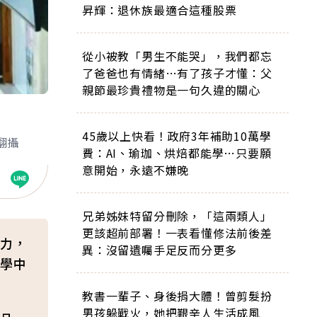
昇輝：退休族最適合這種股票
從小被教「男生不能哭」，我們都忘
了爸爸也有情緒…有了孩子才懂：父
親節最珍貴禮物是一句久違的關心
45歲以上快看！政府3年補助10萬學
翻攝
費：AI、瑜珈、烘焙都能學…只要願
意開始，永遠不嫌晚
兄弟姊妹特留分刪除，「這兩類人」
更該超前部署！一表看懂修法前後差
力，
異：沒留遺囑手足反而分更多
學中
教書一輩子、身後捐大體！曾剪髮扮
男孩躲戰火，她把艱辛人生活成風