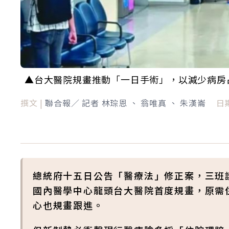
▲台大醫院規畫推動「一日手術」，以減少病房
撰文 |
聯合報／ 記者 林琮恩 、 翁唯真 、 朱漢崙
日期
總統府十五日公告「醫療法」修正案，三班
國內醫學中心龍頭台大醫院首度規畫，原需
心也規畫跟進。