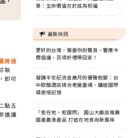
品，
景：生命價值在於成為祝福
最新快訊
更好的台灣，需要你的聲音。響應今
周倡議，百項好禮帶回家！
畫將過
診執
凝鍊半世紀流金歲月的優雅蛻變：台
，即可
中歐酷酒店揉合老屋靈魂，釀造國際
級旅宿記憶
二點五
「愈在地，愈國際」 圓山大飯店推廣
新進護
國產農漁產品 打造在地食尚新風味