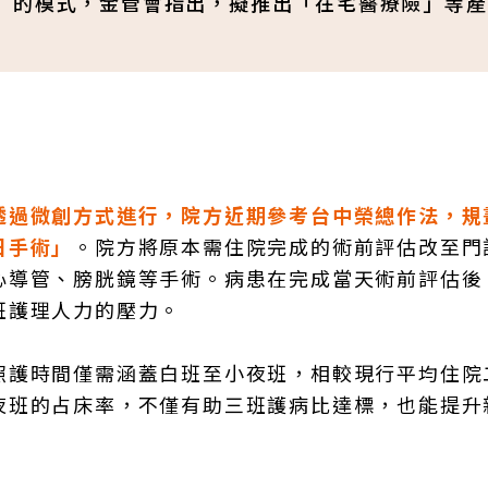
」的模式，金管會指出，擬推出「在宅醫療險」等產
透過微創方式進行，院方近期參考台中榮總作法，規
日手術」
。院方將原本需住院完成的術前評估改至門
心導管、膀胱鏡等手術。病患在完成當天術前評估後
班護理人力的壓力。
照護時間僅需涵蓋白班至小夜班，相較現行平均住院
夜班的占床率，不僅有助三班護病比達標，也能提升