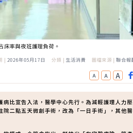
占床率與夜班護理負荷。
 |
2026年05月17日
分類 |
生活消費
圖檔來源 |
聯合報
A
A
A
護病比宣告入法，醫學中心先行。為減輕護理人力壓
住院二點五天微創手術，改為「一日手術」，其他醫