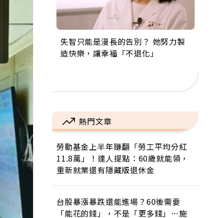
失智只能是漫長的告別？ 她努力製
來自剛果的巧克力神父 為台灣奉獻
63歲卸矽谷副總、搬回台灣找快
104歲打破金氏世界紀錄 成為全球
事業巔峰他選擇追夢…黑手阿伯拉
造快樂，讓幸福「不退化」
36年 「台灣是我的家，我連作夢都
樂！「蛋黃哥小丑」走進安養院，
最年長羽球選手，分享長壽的秘密
小提琴還登上小巨蛋！連CNN都大
講台語！」
逗樂上萬爺奶：退休後才開始真正
原來是「這個」
讚！
的人生
熱門文章
勞動基金上半年賺翻「勞工平均分紅
11.8萬」！達人提點：60歲就能領，
重新就業還有隱藏版退休金
台股暴漲暴跌還能進場？60後需要
「能花的錢」，不是「更多錢」…施