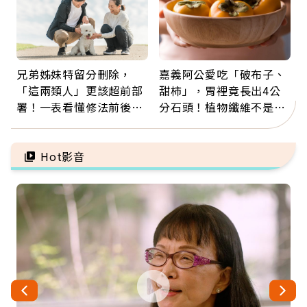
兄弟姊妹特留分刪除，
嘉義阿公愛吃「破布子、
「這兩類人」更該超前部
甜柿」，胃裡竟長出4公
署！一表看懂修法前後差
分石頭！植物纖維不是吃
異：沒留遺囑手足反而分
越多越好，這些水果都上
更多
榜
Hot影音