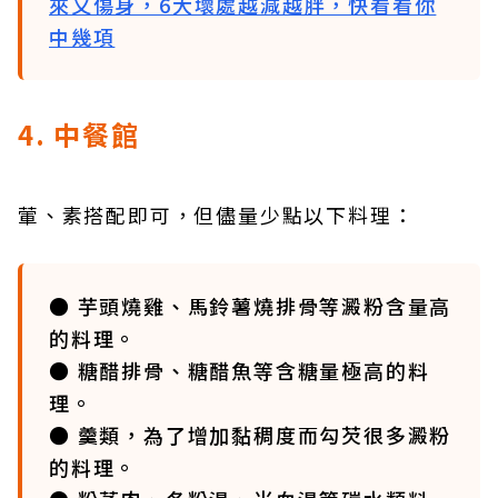
來又傷身，6大壞處越減越胖，快看看你
中幾項
4. 中餐館
葷、素搭配即可，但儘量少點以下料理：
● 芋頭燒雞、馬鈴薯燒排骨等澱粉含量高
的料理。
● 糖醋排骨、糖醋魚等含糖量極高的料
理。
● 羹類，為了增加黏稠度而勾芡很多澱粉
的料理。