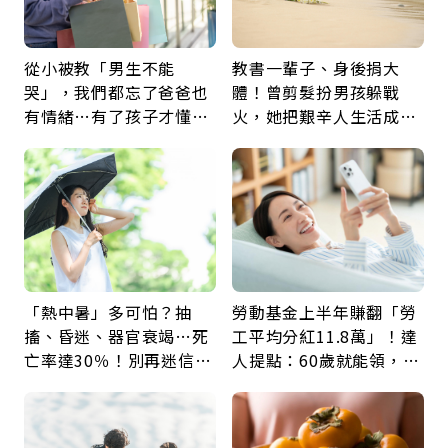
從小被教「男生不能
教書一輩子、身後捐大
哭」，我們都忘了爸爸也
體！曾剪髮扮男孩躲戰
有情緒…有了孩子才懂：
火，她把艱辛人生活成風
父親節最珍貴禮物是一句
景：生命價值在於成為祝
久違的關心
福
「熱中暑」多可怕？抽
勞動基金上半年賺翻「勞
搐、昏迷、器官衰竭…死
工平均分紅11.8萬」！達
亡率達30％！別再迷信
人提點：60歲就能領，重
「擦酒精、吃退燒藥」，
新就業還有隱藏版退休金
5招才能真救命