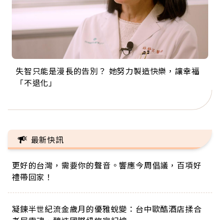
失智只能是漫長的告別？ 她努力製造快樂，讓幸福
來自剛果的巧克力神父 為台灣奉獻36年 「台灣是我
63歲卸矽谷副總、搬回台灣找快樂！「蛋黃哥小
104歲打破金氏世界紀錄 成為全球最年長羽球選
事業巔峰他選擇追夢…黑手阿伯拉小提琴還登上小
「不退化」
的家，我連作夢都講台語！」
丑」走進安養院，逗樂上萬爺奶：退休後才開始真
手，分享長壽的秘密原來是「這個」
巨蛋！連CNN都大讚！
正的人生
最新快訊
更好的台灣，需要你的聲音。響應今周倡議，百項好
禮帶回家！
凝鍊半世紀流金歲月的優雅蛻變：台中歐酷酒店揉合