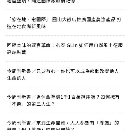
老屋靈魂，釀造國際級旅宿記憶
「愈在地，愈國際」 圓山大飯店推廣國產農漁產品 打
造在地食尚新風味
回歸本味的感官革命：心泰 GLin 如何用自然風土征服
高端味蕾
今周刊新書／只要有心，你也可以成為那個改變他人
生命的人
今周刊新書／退休金準備1千1百萬夠用嗎？如何擁有
「不窮」的第三人生？
今周刊新書／來到生命盡頭，人人都想有「尊嚴」的
離去！但「尊嚴」能如何守護？