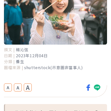
撰文 |
楊沁弦
日期 |
2023年12月04日
分類 |
養生
圖檔來源 |
shutterstock(示意圖非當事人)
A
A
A