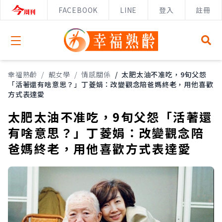
FACEBOOK
LINE
登入
註冊
Open menu
幸福熟齡
/
靚女學
/
情感關係
/
太肥太油不准吃，9旬父怨
「活著還有啥意思？」丁菱娟：改變觀念陪爸媽終老，用他喜歡
方式表達愛
太肥太油不准吃，9旬父怨「活著還
有啥意思？」丁菱娟：改變觀念陪
爸媽終老，用他喜歡方式表達愛