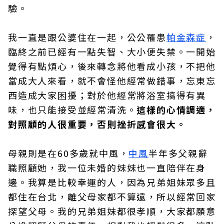
驗。
我一直是跟公婆住在一起，公公罹患
帕金森症
，
臨終之前已經有一點失智、大小便失禁。一開始
覺得有點煩心，後來轉念將他看成小孩，不把他
當成大人來看，就不會怪他經常做錯事，忘東忘
西造成大家困擾；對於他經常將浴室搞得有異
味，也只能接受並經常清洗。
這樣的心情調適，
對照顧的人很重要，否則挫折感會很大。
母親則是在60多歲就中風，
中風
半年多父親辭
職照顧她，我一位未婚的妹妹也一直陪伴在身
邊。我算是比較幸運的人，因為兄弟姐妹眾多且
都住在台北，離父母家都不算遠，所以經常回家
探望父母。我的兄弟姐妹都很孝順，大家都願意