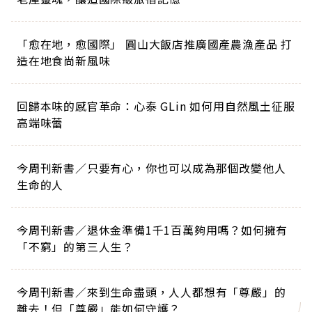
「愈在地，愈國際」 圓山大飯店推廣國產農漁產品 打
造在地食尚新風味
回歸本味的感官革命：心泰 GLin 如何用自然風土征服
高端味蕾
今周刊新書／只要有心，你也可以成為那個改變他人
生命的人
今周刊新書／退休金準備1千1百萬夠用嗎？如何擁有
「不窮」的第三人生？
今周刊新書／來到生命盡頭，人人都想有「尊嚴」的
離去！但「尊嚴」能如何守護？