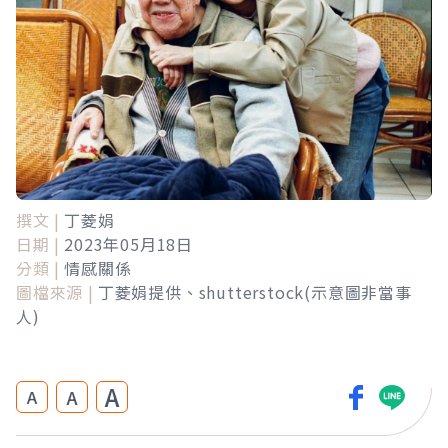
撰文 |
丁菱娟
日期 |
2023年05月18日
分類 |
情感關係
圖檔來源 |
丁菱娟提供、shutterstock(示意圖非當事
人)
A
A
A