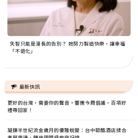
失智只能是漫長的告別？ 她努力製造快樂，讓幸福
來自剛果的巧克力神父 為台灣奉獻36年 「台灣是我
63歲卸矽谷副總、搬回台灣找快樂！「蛋黃哥小
104歲打破金氏世界紀錄 成為全球最年長羽球選
事業巔峰他選擇追夢…黑手阿伯拉小提琴還登上小
「不退化」
的家，我連作夢都講台語！」
丑」走進安養院，逗樂上萬爺奶：退休後才開始真
手，分享長壽的秘密原來是「這個」
巨蛋！連CNN都大讚！
正的人生
最新快訊
更好的台灣，需要你的聲音。響應今周倡議，百項好
禮帶回家！
凝鍊半世紀流金歲月的優雅蛻變：台中歐酷酒店揉合
老屋靈魂，釀造國際級旅宿記憶