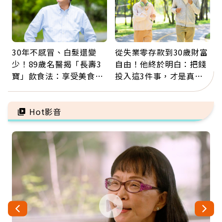
30年不感冒、白髮還變
從失業零存款到30歲財富
少！89歲名醫揭「長壽3
自由！他終於明白：把錢
寶」飲食法：享受美食不
投入這3件事，才是真正
忌口，偶爾也該吃點肉
留給未來的自己
Hot影音