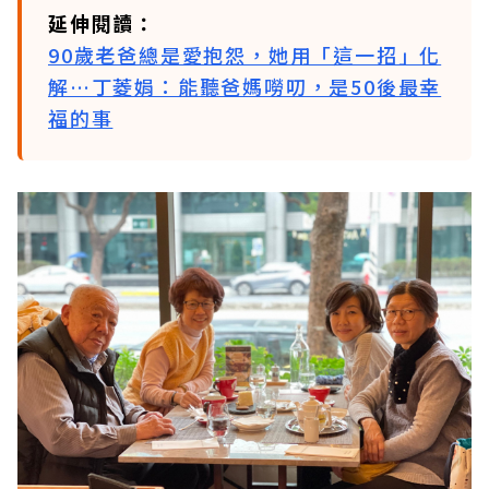
延伸閱讀：
90歲老爸總是愛抱怨，她用「這一招」化
解…丁菱娟：能聽爸媽嘮叨，是50後最幸
福的事