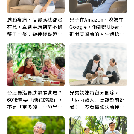
肩頸痠痛、反覆落枕都沒
兒子在Amazon、媳婦在
在意，直到手麻到拿不穩
Google，他卻開Uber…
筷子…醫：頸神經壓迫上
離開美國前的人生體悟：
身，打破固定姿勢才是關
好的壞的都不會永遠
鍵
台股暴漲暴跌還能進場？
兄弟姊妹特留分刪除，
60後需要「能花的錢」，
「這兩類人」更該超前部
不是「更多錢」…施昇
署！一表看懂修法前後差
輝：退休族最適合這種股
異：沒留遺囑手足反而分
票
更多