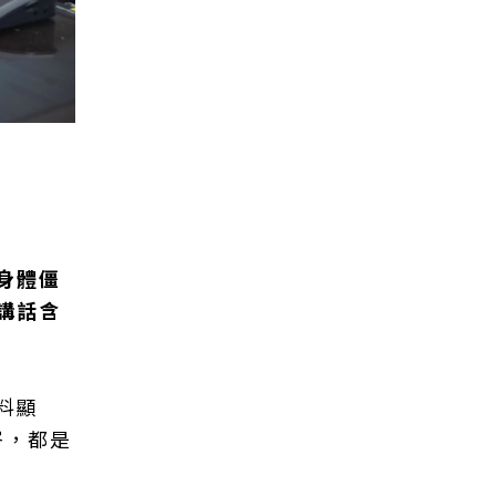
身體僵
講話含
料顯
岑，都是