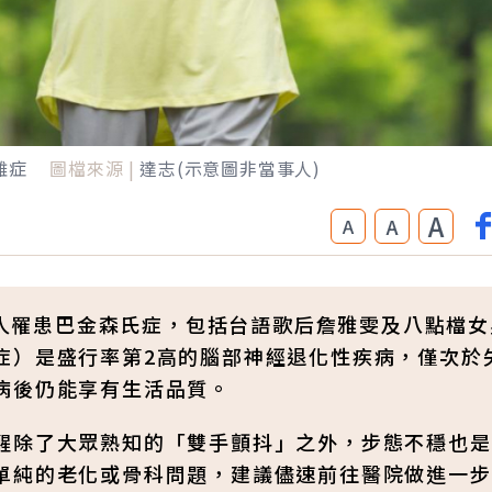
雜症
圖檔來源 |
達志(示意圖非當事人)
A
A
A
7萬人罹患巴金森氏症，包括台語歌后詹雅雯及八點檔
症）是盛行率第2高的腦部神經退化性疾病，僅次於
病後仍能享有生活品質。
醒除了大眾熟知的「雙手顫抖」之外，步態不穩也是
單純的老化或骨科問題，建議儘速前往醫院做進一步