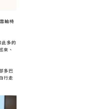
能靠輪椅
如此多的
起來、
部多巴
自行走