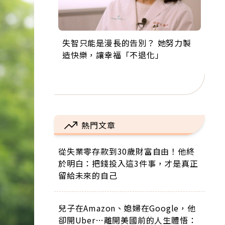
失智只能是漫長的告別？ 她努力製
來自剛果的巧克力神父 為台灣奉獻
63歲卸矽谷副總、搬回台灣找快
104歲打破金氏世界紀錄 成為全球
事業巔峰他選擇追夢…黑手阿伯拉
造快樂，讓幸福「不退化」
36年 「台灣是我的家，我連作夢都
樂！「蛋黃哥小丑」走進安養院，
最年長羽球選手，分享長壽的秘密
小提琴還登上小巨蛋！連CNN都大
講台語！」
逗樂上萬爺奶：退休後才開始真正
原來是「這個」
讚！
的人生
熱門文章
從失業零存款到30歲財富自由！他終
於明白：把錢投入這3件事，才是真正
留給未來的自己
兒子在Amazon、媳婦在Google，他
卻開Uber…離開美國前的人生體悟：