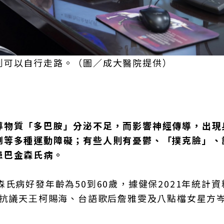
到可以自行走路。（圖／成大醫院提供）
導物質「多巴胺」分泌不足，而影響神經傳導，出現
倒等多種運動障礙；有些人則有憂鬱、「撲克臉」、
患巴金森氏病。
氏病好發年齡為50到60歲，據健保2021年統計資
逝抗議天王柯賜海、台語歌后詹雅雯及八點檔女星方