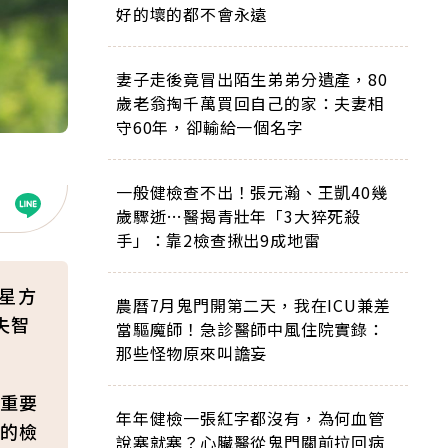
好的壞的都不會永遠
妻子走後竟冒出陌生弟弟分遺產，80
歲老翁掏千萬買回自己的家：夫妻相
守60年，卻輸給一個名字
一般健檢查不出！張元瀚、王凱40幾
歲驟逝…醫揭青壯年「3大猝死殺
手」：靠2檢查揪出9成地雷
女星方
農曆7月鬼門開第二天，我在ICU兼差
失智
當驅魔師！急診醫師中風住院實錄：
那些怪物原來叫譫妄
重要
年年健檢一張紅字都沒有，為何血管
的檢
說塞就塞？心臟醫從鬼門關前拉回病