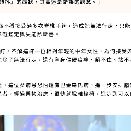
顫抖』的症狀，其實這是錯誤的觀念。」
步態不穩接受過多次脊椎手術，造成她無法行走，只
障礙鑑定與失能診斷書。
鋼釘，不解這樣一位相對年輕的中年女性，為何接受
她除了無法行走，還有全身僵硬痠痛、躺不住、站不
題，這位女病患恐怕還有巴金森氏病，進一步安排腦
患者，經過藥物治療，很快就脫離輪椅，進步到可以