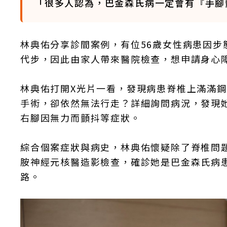
「很多人認為，巴金森氏病一定會有『手腳
林典佑分享診間案例，有位56歲女性病患因
代步，因此由家人帶來醫院檢查，想申請身心
林典佑打開X光片一看，發現病患脊椎上滿滿
手術，卻依然無法行走？詳細詢問病況，發現
右腳因無力而顫抖等症狀。
綜合個案症狀與病史，林典佑懷疑除了脊椎問
胺神經元核醫造影檢查，確診她是巴金森氏病
路。