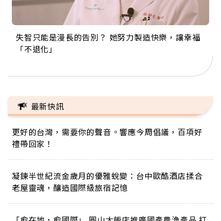
失智只能是漫長的告別？ 她努力製造快樂，讓幸福
來自剛果的巧克力神父 為台灣奉獻36年 「台灣是我
63歲卸矽谷副總、搬回台灣找快樂！「蛋黃哥小
104歲打破金氏世界紀錄 成為全球最年長羽球選
事業巔峰他選擇追夢…黑手阿伯拉小提琴還登上小
「不退化」
的家，我連作夢都講台語！」
丑」走進安養院，逗樂上萬爺奶：退休後才開始真
手，分享長壽的秘密原來是「這個」
巨蛋！連CNN都大讚！
正的人生
最新快訊
更好的台灣，需要你的聲音。響應今周倡議，百項好
禮帶回家！
凝鍊半世紀流金歲月的優雅蛻變：台中歐酷酒店揉合
老屋靈魂，釀造國際級旅宿記憶
「愈在地，愈國際」 圓山大飯店推廣國產農漁產品 打