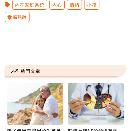
內在家庭系統
內心
情緒
小孩
幸福熟齡
熱門文章
妻子走後竟冒出陌生弟弟
肝癌長到15公分還有救