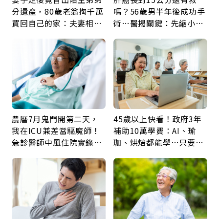
分遺產，80歲老翁掏千萬
嗎？56歲男半年後成功手
買回自己的家：夫妻相守
術…醫揭關鍵：先縮小腫
60年，卻輸給一個名字
瘤再談根治
農曆7月鬼門開第二天，
45歲以上快看！政府3年
我在ICU兼差當驅魔師！
補助10萬學費：AI、瑜
急診醫師中風住院實錄：
珈、烘焙都能學…只要願
那些怪物原來叫譫妄
意開始，永遠不嫌晚