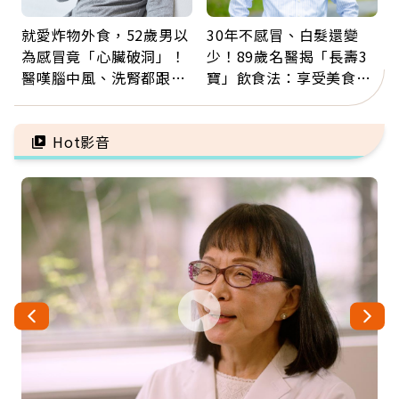
就愛炸物外食，52歲男以
30年不感冒、白髮還變
為感冒竟「心臟破洞」！
少！89歲名醫揭「長壽3
醫嘆腦中風、洗腎都跟它
寶」飲食法：享受美食不
有關：4警訊是心臟在呼
忌口，偶爾也該吃點肉
救
Hot影音