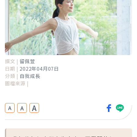
撰文 |
留佩萱
日期 |
2022年04月07日
分類 |
自我成長
圖檔來源 |
A
A
A