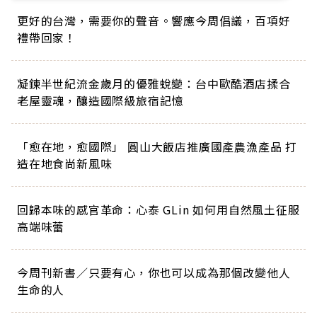
更好的台灣，需要你的聲音。響應今周倡議，百項好
禮帶回家！
凝鍊半世紀流金歲月的優雅蛻變：台中歐酷酒店揉合
老屋靈魂，釀造國際級旅宿記憶
「愈在地，愈國際」 圓山大飯店推廣國產農漁產品 打
造在地食尚新風味
回歸本味的感官革命：心泰 GLin 如何用自然風土征服
高端味蕾
今周刊新書／只要有心，你也可以成為那個改變他人
生命的人