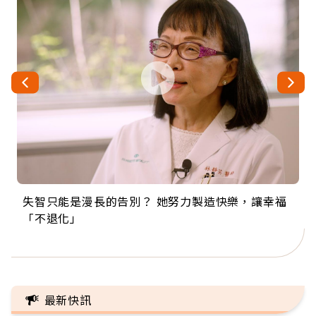
失智只能是漫長的告別？ 她努力製造快樂，讓幸福
來自剛果的巧克力神父 為台灣奉獻36年 「台灣是我
63歲卸矽谷副總、搬回台灣找快樂！「蛋黃哥小
104歲打破金氏世界紀錄 成為全球最年長羽球選
事業巔峰他選擇追夢…黑手阿伯拉小提琴還登上小
「不退化」
的家，我連作夢都講台語！」
丑」走進安養院，逗樂上萬爺奶：退休後才開始真
手，分享長壽的秘密原來是「這個」
巨蛋！連CNN都大讚！
正的人生
最新快訊