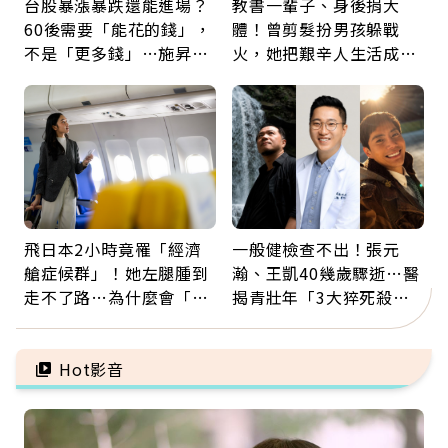
台股暴漲暴跌還能進場？
教書一輩子、身後捐大
60後需要「能花的錢」，
體！曾剪髮扮男孩躲戰
不是「更多錢」…施昇
火，她把艱辛人生活成風
輝：退休族最適合這種股
景：生命價值在於成為祝
票
福
飛日本2小時竟罹「經濟
一般健檢查不出！張元
艙症候群」！她左腿腫到
瀚、王凱40幾歲驟逝…醫
走不了路…為什麼會「靜
揭青壯年「3大猝死殺
脈血栓」？醫示警7種人
手」：靠2檢查揪出9成地
注意
雷
Hot影音