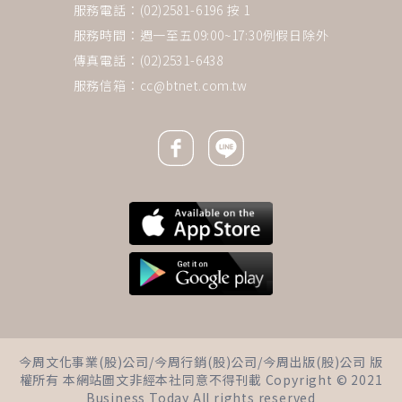
服務電話：(02)2581-6196 按 1
服務時間：週一至五09:00~17:30例假日除外
傳真電話：(02)2531-6438
服務信箱：
cc@btnet.com.tw
Facebook icon
Line icon
下一則 ＋
婚後當網紅，先生在同事聚會當
今周文化事業(股)公司/今周行銷(股)公司/今周出版(股)公司 版
面嘲笑她！Melody：別為面子
權所有 本網站圖文非經本社同意不得刊載 Copyright © 2021
傷害妻子自尊心
Business Today All rights reserved