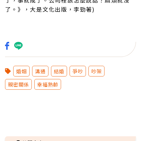
了，事就成了。公司裡該怎麼說話？麻煩就沒
了。》，大是文化出版，李勁著)
婚姻
溝通
結婚
爭吵
吵架
親密關係
幸福熟齡