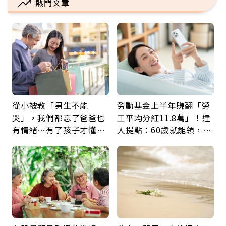
熱門文章
從小被教「男生不能
勞動基金上半年賺翻「勞
哭」，我們都忘了爸爸也
工平均分紅11.8萬」！達
有情緒…有了孩子才懂：
人提點：60歲就能領，重
父親節最珍貴禮物是一句
新就業還有隱藏版退休金
久違的關心