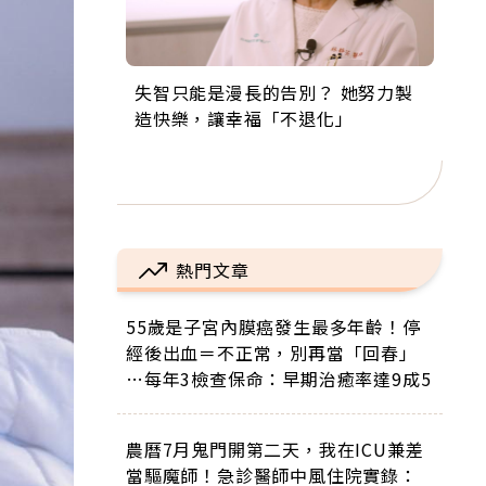
失智只能是漫長的告別？ 她努力製
來自剛果的巧克力神父 為台灣奉獻
63歲卸矽谷副總、搬回台灣找快
104歲打破金氏世界紀錄 成為全球
事業巔峰他選擇追夢…黑手阿伯拉
造快樂，讓幸福「不退化」
36年 「台灣是我的家，我連作夢都
樂！「蛋黃哥小丑」走進安養院，
最年長羽球選手，分享長壽的秘密
小提琴還登上小巨蛋！連CNN都大
講台語！」
逗樂上萬爺奶：退休後才開始真正
原來是「這個」
讚！
的人生
熱門文章
55歲是子宮內膜癌發生最多年齡！停
經後出血＝不正常，別再當「回春」
…每年3檢查保命：早期治癒率達9成5
農曆7月鬼門開第二天，我在ICU兼差
當驅魔師！急診醫師中風住院實錄：