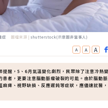
雜症
圖檔來源 |
shutterstock(示意圖非當事人)
A
A
A
師提醒，5、6月氣溫變化劇烈，民眾除了注意冷熱
的患者，更要注意腦動脈瘤破裂的可能。由於腦動脈
經麻痺、視野缺損、反應遲鈍等症狀，應儘速就醫，