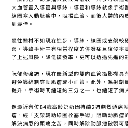
大血管置入導管與導絲，導管和導絲就像手術
線圈塞入動脈瘤中，阻擋血流。而後人體的內
到最佳。
過往醫材不如現在進步，導絲、線圈或支架較
密，導致手術中有相當程度的併發症且復發率高
了上述風險，降低復發率，更可以透過先進的
阮郁修強調，現在最新型的雙向血管攝影機具
避免導絲刺穿動脈瘤或小血管。此外，輻射劑
提升，手術時間縮短約三分之一，也縮短了病
像最近有位84歲高齡奶奶因持續2週劇烈頭痛
瘤，經「支架輔助線圈栓塞手術」阻斷動脈瘤的
解決病患的頭痛之苦，同時解除動脈瘤破裂可