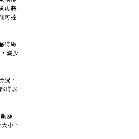
後再將
就可達
塞得緻
良，減少
情況，
都得以
的動脈
分大小，