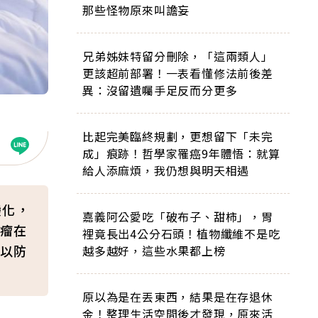
那些怪物原來叫譫妄
兄弟姊妹特留分刪除，「這兩類人」
更該超前部署！一表看懂修法前後差
異：沒留遺囑手足反而分更多
比起完美臨終規劃，更想留下「未完
成」痕跡！哲學家罹癌9年體悟：就算
給人添麻煩，我仍想與明天相遇
變化，
嘉義阿公愛吃「破布子、甜柿」，胃
瘤在
裡竟長出4公分石頭！植物纖維不是吃
以防
越多越好，這些水果都上榜
原以為是在丟東西，結果是在存退休
金！整理生活空間後才發現，原來活