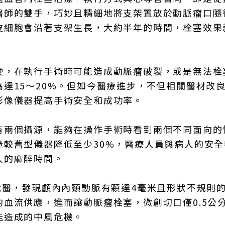
醫師的雙手，巧妙且精細地將支架置放於動脈瘤口隨
皮細胞會沿著支架生長，大約半年的時間，栓塞效果
硬，在執行手術時可能造成動脈瘤破裂，或是無法栓
達15～20%。但如今醫療進步，不但相關醫材改
影像儀器提高手術安全和成功率。
有兩個攝源，能夠在操作手術時看到兩個不同面向的
量較舊型儀器降低至少30%，醫療人員與病人的安全
人的麻醉時間。
就醫，發現顱內內頸動脈有顆達4毫米且形狀不規則
血流供應，進而讓動脈瘤栓塞，微創切口僅0.5公
能造成的中風危機。