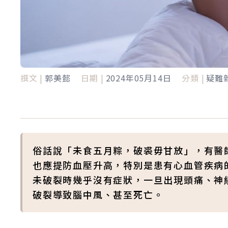
撰文 |
郭美懿
日期 |
2024年05月14日
分類 |
疑難
俗話說「未食五月粽，破裘毋甘放」，有醫
也應提防血壓升高，特別是患有心血管疾病
未破裂時幾乎沒有症狀，一旦出現頭痛、神
破裂導致腦中風、甚至死亡。