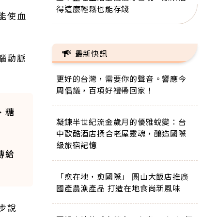
得這麼輕鬆也能存錢
能使血
最新快訊
腦動脈
更好的台灣，需要你的聲音。響應今
周倡議，百項好禮帶回家！
、糖
凝鍊半世紀流金歲月的優雅蛻變：台
。
中歐酷酒店揉合老屋靈魂，釀造國際
級旅宿記憶
傳給
「愈在地，愈國際」 圓山大飯店推廣
國產農漁產品 打造在地食尚新風味
步說