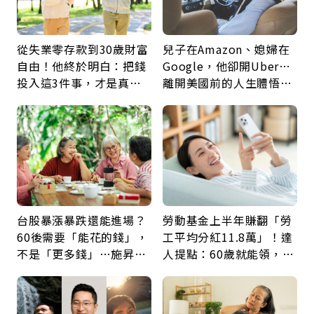
從失業零存款到30歲財富
兒子在Amazon、媳婦在
自由！他終於明白：把錢
Google，他卻開Uber…
投入這3件事，才是真正
離開美國前的人生體悟：
留給未來的自己
好的壞的都不會永遠
台股暴漲暴跌還能進場？
勞動基金上半年賺翻「勞
60後需要「能花的錢」，
工平均分紅11.8萬」！達
不是「更多錢」…施昇
人提點：60歲就能領，重
輝：退休族最適合這種股
新就業還有隱藏版退休金
票