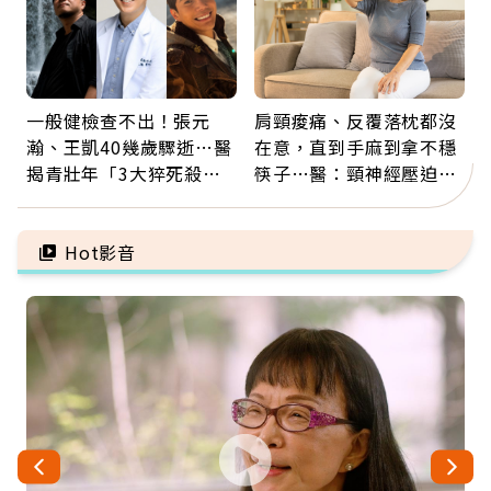
一般健檢查不出！張元
肩頸痠痛、反覆落枕都沒
瀚、王凱40幾歲驟逝…醫
在意，直到手麻到拿不穩
揭青壯年「3大猝死殺
筷子…醫：頸神經壓迫上
手」：靠2檢查揪出9成地
身，打破固定姿勢才是關
雷
鍵
Hot影音