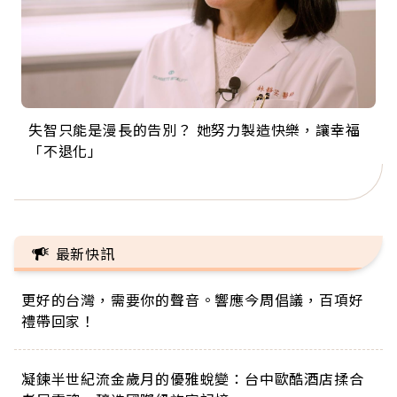
失智只能是漫長的告別？ 她努力製造快樂，讓幸福
來自剛果的巧克力神父 為台灣奉獻36年 「台灣是我
63歲卸矽谷副總、搬回台灣找快樂！「蛋黃哥小
104歲打破金氏世界紀錄 成為全球最年長羽球選
事業巔峰他選擇追夢…黑手阿伯拉小提琴還登上小
「不退化」
的家，我連作夢都講台語！」
丑」走進安養院，逗樂上萬爺奶：退休後才開始真
手，分享長壽的秘密原來是「這個」
巨蛋！連CNN都大讚！
正的人生
最新快訊
更好的台灣，需要你的聲音。響應今周倡議，百項好
禮帶回家！
凝鍊半世紀流金歲月的優雅蛻變：台中歐酷酒店揉合