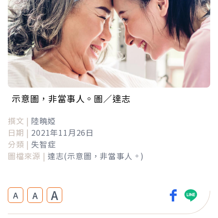
示意圖，非當事人。圖／達志
撰文 |
陸曉婭
日期 |
2021年11月26日
分類 |
失智症
圖檔來源 |
達志(示意圖，非當事人。)
A
A
A