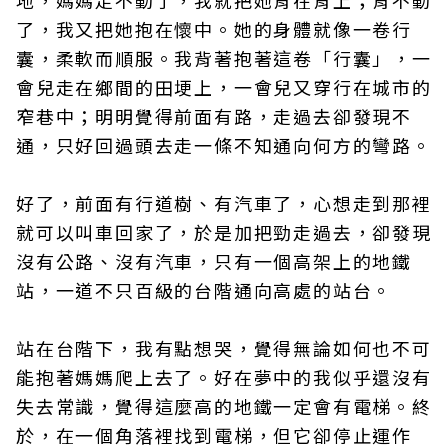
地，媽媽走不動了，我就把她背在背上；背不動
了，我又把她抱在懷中。她的身體就像一卷行
囊，柔軟而順服。我背著抱著這卷「行囊」，一
會兒走在鄉間的田埂上，一會兒又穿行在城市的
窄巷中；明明覺得前面有路，走過去卻發現不
通，只好回過頭去走一條不知通向何方的彎路。
好了，前面有行道樹、有汽車了，心想走到那裡
就可以叫車回家了，於是加把勁走過去，卻發現
沒有公路、沒有汽車，只有一個高架上的地鐵
站，一道不只百級的台階通向高處的站台。
站在台階下，我有點想哭，覺得無論如何也不可
能抱著媽媽爬上去了。好在夢中的我似乎還沒有
失去常識，覺得這麼高的地鐵一定會有電梯。終
於，在一個角落裡找到電梯，但它卻停止運作