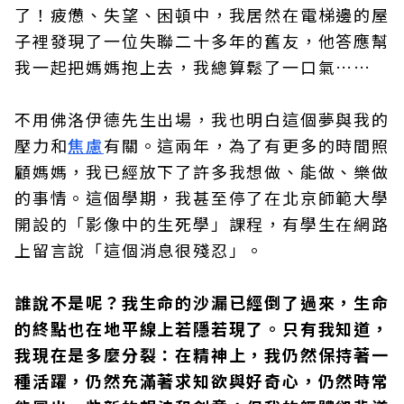
了！疲憊、失望、困頓中，我居然在電梯邊的屋
子裡發現了一位失聯二十多年的舊友，他答應幫
我一起把媽媽抱上去，我總算鬆了一口氣……
不用佛洛伊德先生出場，我也明白這個夢與我的
壓力和
焦慮
有關。這兩年，為了有更多的時間照
顧媽媽，我已經放下了許多我想做、能做、樂做
的事情。這個學期，我甚至停了在北京師範大學
開設的「影像中的生死學」課程，有學生在網路
上留言說「這個消息很殘忍」。
誰說不是呢？我生命的沙漏已經倒了過來，生命
的終點也在地平線上若隱若現了。只有我知道，
我現在是多麼分裂：在精神上，我仍然保持著一
種活躍，仍然充滿著求知欲與好奇心，仍然時常