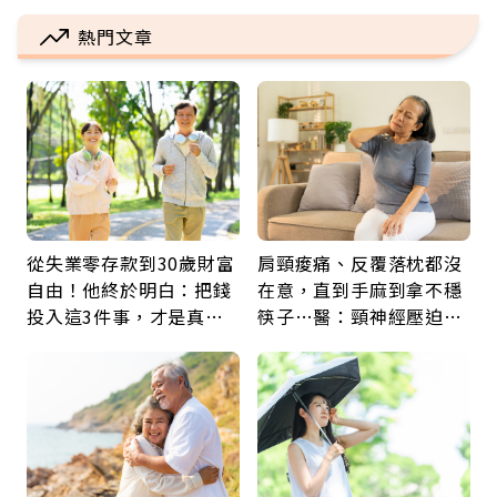
熱門文章
從失業零存款到30歲財富
肩頸痠痛、反覆落枕都沒
自由！他終於明白：把錢
在意，直到手麻到拿不穩
投入這3件事，才是真正
筷子…醫：頸神經壓迫上
留給未來的自己
身，打破固定姿勢才是關
鍵