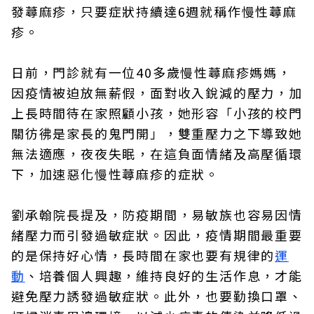
發蕁麻疹，只要症狀持續達6週就稱作慢性蕁麻
疹。
日前，門診就有一位40多歲慢性蕁麻疹媽媽，
因疫情被迫放無薪假，面對收入銳減的壓力，加
上長時間待在家照顧小孩，她形容「小孩的校門
關彷彿是家長的鬼門開」，雙重壓力之下導致她
無法適應，夜夜失眠，在這負面情緒及高壓循環
下，加速惡化慢性蕁麻疹的症狀。
劉承翰院長提及，防疫期間，易敏族也容易因情
緒壓力而引發過敏症狀。因此，疫情期間最重要
的是保持好心情，長時間在家也要有規律的
運
動
、培養個人興趣，維持良好的生活作息，才能
避免壓力誘發過敏症狀。此外，也要勤換口罩、