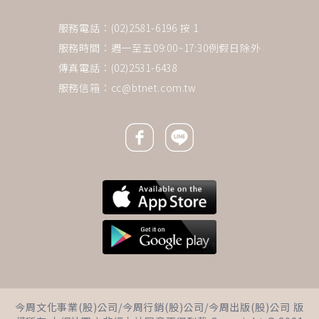
服務電話：(02)2581-6196 按 1
服務時間：週一至五09:00~17:30例假日除外
傳真電話：(02)2531-6438
服務信箱：
cc@btnet.com.tw
Facebook icon
Line icon
下一則 ＋
42歲牙醫睡夢中猝逝…妻揭最後
今周文化事業(股)公司/今周行銷(股)公司/今周出版(股)公司 版
對話「像快爆掉」！這習慣恐是