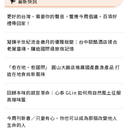
最新快訊
更好的台灣，需要你的聲音。響應今周倡議，百項好
禮帶回家！
凝鍊半世紀流金歲月的優雅蛻變：台中歐酷酒店揉合
老屋靈魂，釀造國際級旅宿記憶
「愈在地，愈國際」 圓山大飯店推廣國產農漁產品 打
造在地食尚新風味
回歸本味的感官革命：心泰 GLin 如何用自然風土征服
高端味蕾
今周刊新書／只要有心，你也可以成為那個改變他人
生命的人