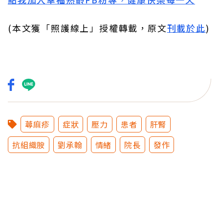
(本文獲「照護線上」授權轉載，原文
刊載於此
)
蕁麻疹
症狀
壓力
患者
肝腎
抗組織胺
劉承翰
情緒
院長
發作