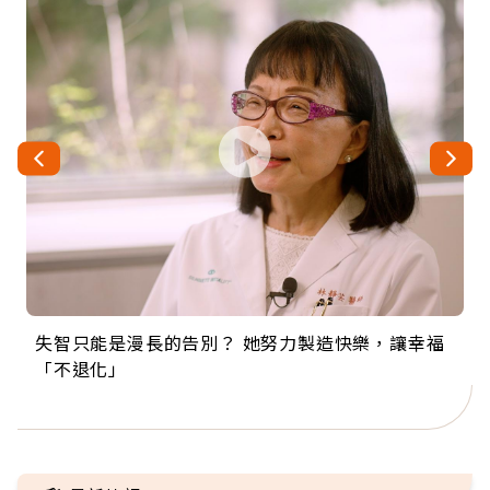
失智只能是漫長的告別？ 她努力製造快樂，讓幸福
來自剛果的巧克力神父 為台灣奉獻36年 「台灣是我
63歲卸矽谷副總、搬回台灣找快樂！「蛋黃哥小
104歲打破金氏世界紀錄 成為全球最年長羽球選
事業巔峰他選擇追夢…黑手阿伯拉小提琴還登上小
「不退化」
的家，我連作夢都講台語！」
丑」走進安養院，逗樂上萬爺奶：退休後才開始真
手，分享長壽的秘密原來是「這個」
巨蛋！連CNN都大讚！
正的人生