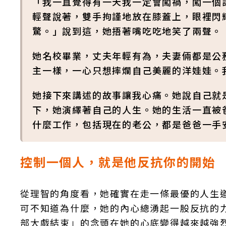
「我一直覺得有一天我一定會闖禍，闖一個
輕聲說著，雙手拘謹地放在膝蓋上，眼裡閃
驚。」說到這，她捂著嘴吃吃地笑了兩聲。
她名校畢業，丈夫年輕有為，夫妻倆都是公
主一樣，一心只想摔爛自己美麗的洋娃娃。
她接下來講述的故事讓我心痛。她說自己就
下，她演繹著自己的人生。她的生活一直被
什麼工作，包括現在的老公，都是爸爸一手安排的
控制一個人，就是他反抗你的開始
從理智的角度看，她確實在走一條最優的人生
可不知道為什麼，她的內心總湧起一股反抗的
部大戲結束」的念頭在她的心底變得越來越強