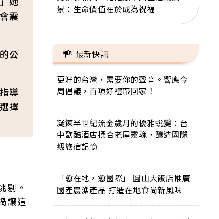
」她
景：生命價值在於成為祝福
會震
的公
最新快訊
更好的台灣，需要你的聲音。響應今
周倡議，百項好禮帶回家！
指導
選擇
凝鍊半世紀流金歲月的優雅蛻變：台
中歐酷酒店揉合老屋靈魂，釀造國際
級旅宿記憶
「愈在地，愈國際」 圓山大飯店推廣
挑剔。
國產農漁產品 打造在地食尚新風味
禍讓這