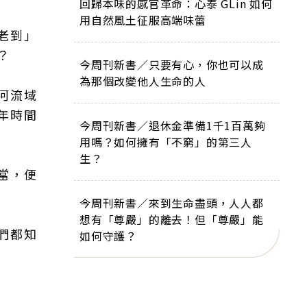
回歸本味的感官革命：心泰 GLin 如何
用自然風土征服高端味蕾
老到」
？
今周刊新書／只要有心，你也可以成
為那個改變他人生命的人
河流域
年時間
今周刊新書／退休金準備1千1百萬夠
用嗎？如何擁有「不窮」的第三人
生？
當，便
今周刊新書／來到生命盡頭，人人都
想有「尊嚴」的離去！但「尊嚴」能
們都知
如何守護？