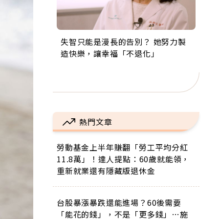
失智只能是漫長的告別？ 她努力製
來自剛果的巧克力神父 為台灣奉獻
63歲卸矽谷副總、搬回台灣找快
104歲打破金氏世界紀錄 成為全球
事業巔峰他選擇追夢…黑手阿伯拉
造快樂，讓幸福「不退化」
36年 「台灣是我的家，我連作夢都
樂！「蛋黃哥小丑」走進安養院，
最年長羽球選手，分享長壽的秘密
小提琴還登上小巨蛋！連CNN都大
講台語！」
逗樂上萬爺奶：退休後才開始真正
原來是「這個」
讚！
的人生
熱門文章
勞動基金上半年賺翻「勞工平均分紅
11.8萬」！達人提點：60歲就能領，
重新就業還有隱藏版退休金
台股暴漲暴跌還能進場？60後需要
「能花的錢」，不是「更多錢」…施