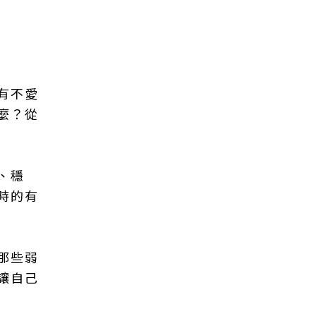
有不愛
麼？從
、穩
時的有
那些弱
讓自己