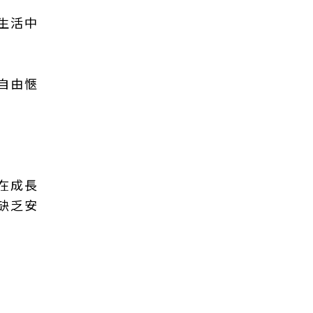
生活中
自由愜
在成長
缺乏安