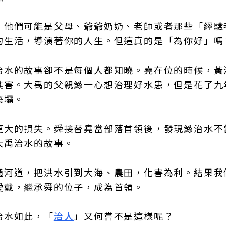
，他們可能是父母、爺爺奶奶、老師或者那些「經驗
的生活，導演著你的人生。但這真的是「為你好」嗎
治水的故事卻不是每個人都知曉。堯在位的時候，黃
其害。大禹的父親鯀一心想治理好水患，但是花了九
築壩。
更大的損失。舜接替堯當部落首領後，發現鯀治水不
大禹治水的故事。
通河道，把洪水引到大海、農田，化害為利。結果我
愛戴，繼承舜的位子，成為首領。
治水如此，「
治人
」又何嘗不是這樣呢？