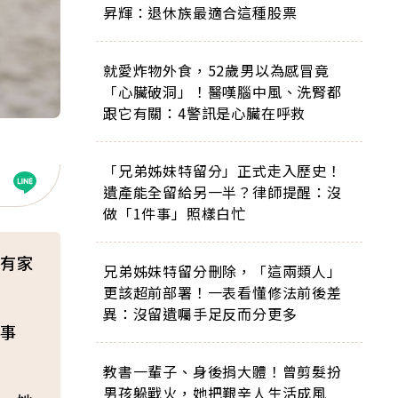
昇輝：退休族最適合這種股票
就愛炸物外食，52歲男以為感冒竟
「心臟破洞」！醫嘆腦中風、洗腎都
跟它有關：4警訊是心臟在呼救
「兄弟姊妹特留分」正式走入歷史！
遺產能全留給另一半？律師提醒：沒
做「1件事」照樣白忙
有家
兄弟姊妹特留分刪除，「這兩類人」
更該超前部署！一表看懂修法前後差
異：沒留遺囑手足反而分更多
事
教書一輩子、身後捐大體！曾剪髮扮
男孩躲戰火，她把艱辛人生活成風