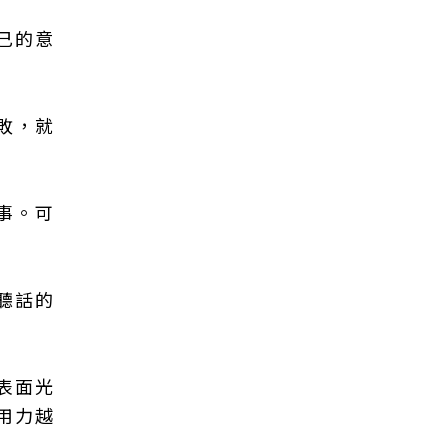
己的意
敗，就
事。可
聽話的
表面光
用力越