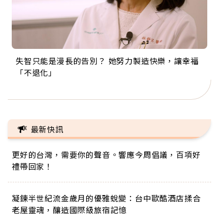
失智只能是漫長的告別？ 她努力製造快樂，讓幸福
來自剛果的巧克力神父 為台灣奉獻36年 「台灣是我
63歲卸矽谷副總、搬回台灣找快樂！「蛋黃哥小
104歲打破金氏世界紀錄 成為全球最年長羽球選
事業巔峰他選擇追夢…黑手阿伯拉小提琴還登上小
「不退化」
的家，我連作夢都講台語！」
丑」走進安養院，逗樂上萬爺奶：退休後才開始真
手，分享長壽的秘密原來是「這個」
巨蛋！連CNN都大讚！
正的人生
最新快訊
更好的台灣，需要你的聲音。響應今周倡議，百項好
禮帶回家！
凝鍊半世紀流金歲月的優雅蛻變：台中歐酷酒店揉合
老屋靈魂，釀造國際級旅宿記憶