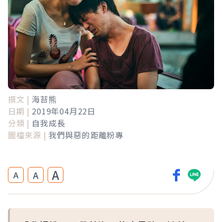
撰文 |
海苔熊
日期 |
2019年04月22日
分類 |
自我成長
圖檔來源 |
我們與惡的距離粉專
A
A
A