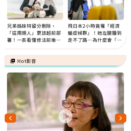
兄弟姊妹特留分刪除，
飛日本2小時竟罹「經濟
「這兩類人」更該超前部
艙症候群」！她左腿腫到
署！一表看懂修法前後差
走不了路…為什麼會「靜
異：沒留遺囑手足反而分
脈血栓」？醫示警7種人
更多
注意
Hot影音