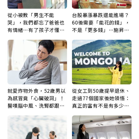
從小被教「男生不能
台股暴漲暴跌還能進場？
哭」，我們都忘了爸爸也
60後需要「能花的錢」，
有情緒…有了孩子才懂：
不是「更多錢」…施昇
父親節最珍貴禮物是一句
輝：退休族最適合這種股
久違的關心
票
就愛炸物外食，52歲男以
從女工到50歲提早退休、
為感冒竟「心臟破洞」！
走過77個國家後她領悟：
醫嘆腦中風、洗腎都跟它
真正的富有不是有多少
有關：4警訊是心臟在呼
錢，而是擁有選擇人生的
救
自由