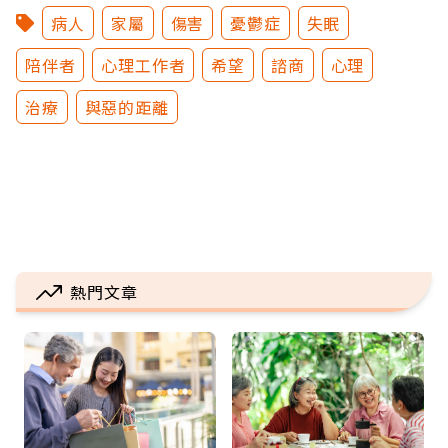
病人
家屬
傷害
憂鬱症
失眠
陪伴者
心理工作者
希望
諮商
心理
治療
與惡的距離
熱門文章