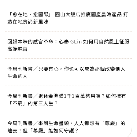
「愈在地，愈國際」 圓山大飯店推廣國產農漁產品 打
造在地食尚新風味
回歸本味的感官革命：心泰 GLin 如何用自然風土征服
高端味蕾
今周刊新書／只要有心，你也可以成為那個改變他人
生命的人
今周刊新書／退休金準備1千1百萬夠用嗎？如何擁有
「不窮」的第三人生？
今周刊新書／來到生命盡頭，人人都想有「尊嚴」的
離去！但「尊嚴」能如何守護？