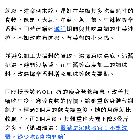
就以上述案例來說，還好在鼓勵其多吃溫熱性的
食物，像是，大蒜、洋蔥、蔥、薑、生辣椒等辛
香料。同時建議她
減肥
期間與其吃單調的生菜沙
拉，不如改吃有肉盤、有菜盤的小火鍋。
並避免加工火鍋料的攝取、選擇原味湯底，沾醬
挑選上避開沙茶醬、花生醬等高度加工的調味
料，改選擇辛香料增添風味等飲食要點。
同時授予該名OL正確的瘦身營養觀念，改善其
嗜吃生冷、寒涼食物的習慣，讓她重啟身體代謝
能力。經過3個月的飲食調整後，她的月經就比
較順了，再3個月後，其體重也大幅下降5公斤
之多。（編輯精選：
腎臟是沉默器官！不想洗
腎，從少吃8食物開始
）