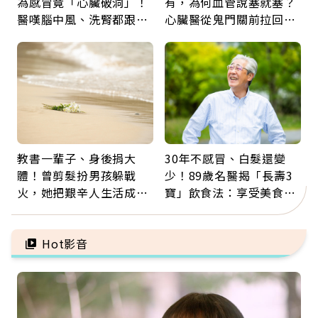
為感冒竟「心臟破洞」！
有，為何血管說塞就塞？
醫嘆腦中風、洗腎都跟它
心臟醫從鬼門關前拉回病
有關：4警訊是心臟在呼
人：會不會心梗要看對數
救
字
教書一輩子、身後捐大
30年不感冒、白髮還變
體！曾剪髮扮男孩躲戰
少！89歲名醫揭「長壽3
火，她把艱辛人生活成風
寶」飲食法：享受美食不
景：生命價值在於成為祝
忌口，偶爾也該吃點肉
福
Hot影音