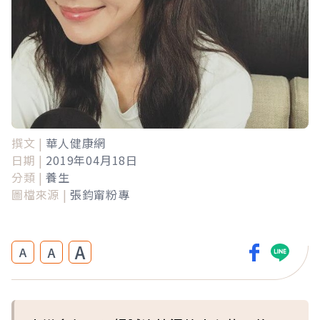
撰文 |
華人健康網
日期 |
2019年04月18日
分類 |
養生
圖檔來源 |
張鈞甯粉專
A
A
A