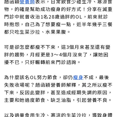
趙函穎
營養師
表示，日常飲食少碰生冷、寒涼食
物，的確是幫助成功瘦身的好方式！分享在減重
門診中就曾收治1名28歲過胖的OL，前來就診
時抱怨，自己為了想要瘦一點，近半年幾乎三餐
都只吃生菜沙拉、水果果腹。
可是卻怎麼都瘦不下來，這3個月來甚至還有變
胖的趨勢，月經更是3～4個月沒來了，讓她困
擾不已，只好輾轉前來門診諮詢。
為什麼該名OL努力節食，卻仍
瘦身
不成，最後
失敗收場呢？趙函穎營養師解釋，其之所以瘦不
下來，反因此變胖，甚至造成經期失調的原因，
主要和她過度節食、缺乏油脂，引起營養不良。
以及過量食用生冷、寒涼的生菜沙拉，導致身體