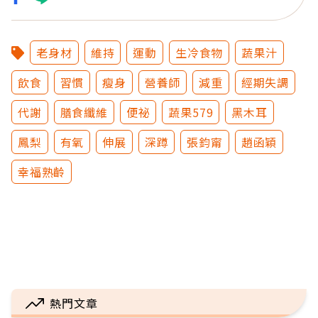
老身材
維持
運動
生冷食物
蔬果汁
飲食
習慣
瘦身
營養師
減重
經期失調
代謝
膳食纖維
便祕
蔬果579
黑木耳
鳳梨
有氧
伸展
深蹲
張鈞甯
趙函穎
幸福熟齡
熱門文章