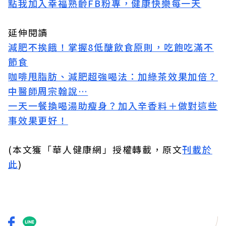
點我加入幸福熟齡FB粉專，健康快樂每一天
延伸閱讀
減肥不挨餓！掌握8低醣飲食原則，吃飽吃滿不
節食
咖啡甩脂肪、減肥超強喝法：加綠茶效果加倍？
中醫師周宗翰說…
一天一餐換喝湯助瘦身？加入辛香料＋做對這些
事效果更好！
(本文獲「華人健康網」授權轉載，原文
刊載於
此
)