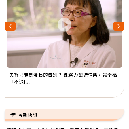
失智只能是漫長的告別？ 她努力製造快樂，讓幸福
來自剛果的巧克力神父 為台灣奉獻36年 「台灣是我
63歲卸矽谷副總、搬回台灣找快樂！「蛋黃哥小
104歲打破金氏世界紀錄 成為全球最年長羽球選
事業巔峰他選擇追夢…黑手阿伯拉小提琴還登上小
「不退化」
的家，我連作夢都講台語！」
丑」走進安養院，逗樂上萬爺奶：退休後才開始真
手，分享長壽的秘密原來是「這個」
巨蛋！連CNN都大讚！
正的人生
最新快訊