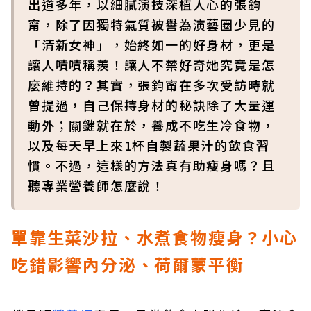
出道多年，以細膩演技深植人心的張鈞
甯，除了因獨特氣質被譽為演藝圈少見的
「清新女神」，始終如一的好身材，更是
讓人嘖嘖稱羨！讓人不禁好奇她究竟是怎
麼維持的？其實，張鈞甯在多次受訪時就
曾提過，自己保持身材的秘訣除了大量運
動外；關鍵就在於，養成不吃生冷食物，
以及每天早上來1杯自製蔬果汁的飲食習
慣。不過，這樣的方法真有助瘦身嗎？且
聽專業營養師怎麼說！
單靠生菜沙拉、水煮食物瘦身？小心
吃錯影響內分泌、荷爾蒙平衡