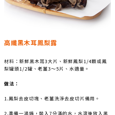
高纖黑木耳鳳梨露
材料：新鮮黑木耳3大片、新鮮鳳梨1/4顆或鳳
梨罐頭1/2罐、老薑3～5片、水適量。
做法：
1.鳳梨去皮切塊、老薑洗淨去皮切片備用。
2.準備一湯鍋，裝入7分滿的水，水滾後放入黑