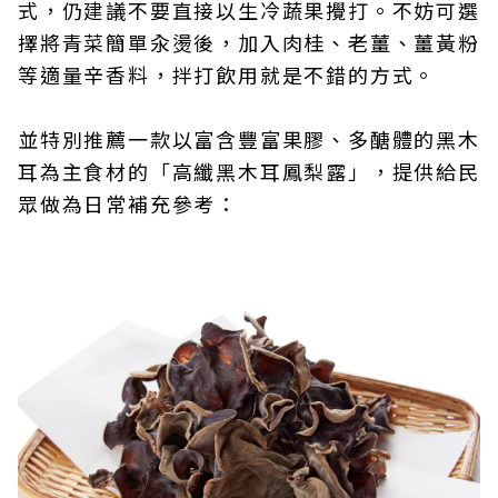
式，仍建議不要直接以生冷蔬果攪打。不妨可選
擇將青菜簡單汆燙後，加入肉桂、老薑、薑黃粉
等適量辛香料，拌打飲用就是不錯的方式。
並特別推薦一款以富含豐富果膠、多醣體的黑木
耳為主食材的「高纖黑木耳鳳梨露」，提供給民
眾做為日常補充參考：