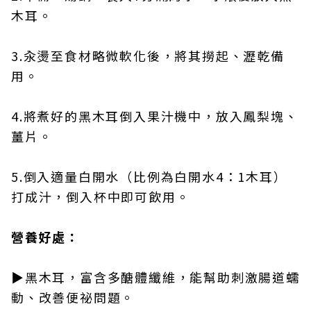
木耳。
3.汆燙至食材略微軟化後，將其撈起、瀝乾備
用。
4.將煮好的黑木耳倒入果汁機中，放入鳳梨塊、
薑片。
5.倒入適量白開水（比例為白開水4：1木耳）
打成汁，倒入杯中即可飲用。
營養好處：
▶黑木耳，富含多醣體纖維，能幫助刺激腸道蠕
動、改善便祕問題。