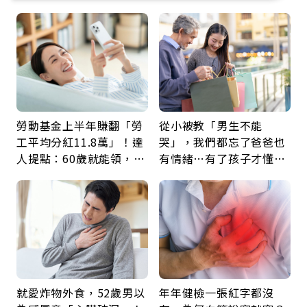
勞動基金上半年賺翻「勞
從小被教「男生不能
工平均分紅11.8萬」！達
哭」，我們都忘了爸爸也
人提點：60歲就能領，重
有情緒…有了孩子才懂：
新就業還有隱藏版退休金
父親節最珍貴禮物是一句
久違的關心
就愛炸物外食，52歲男以
年年健檢一張紅字都沒