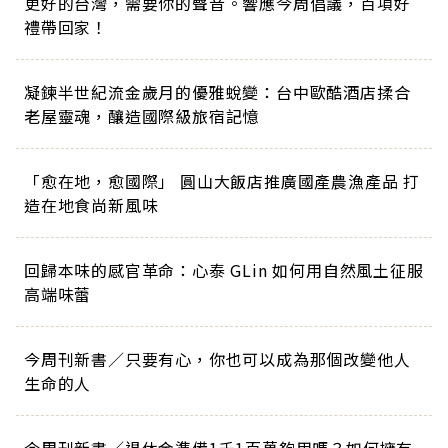
更好的台灣，需要你的聲音。響應今周倡議，百項好
禮帶回家！
凝鍊半世紀流金歲月的優雅蛻變：台中歐酷酒店揉合
老屋靈魂，釀造國際級旅宿記憶
「愈在地，愈國際」 圓山大飯店推廣國產農漁產品 打
造在地食尚新風味
回歸本味的感官革命：心泰 GLin 如何用自然風土征服
高端味蕾
今周刊新書／只要有心，你也可以成為那個改變他人
生命的人