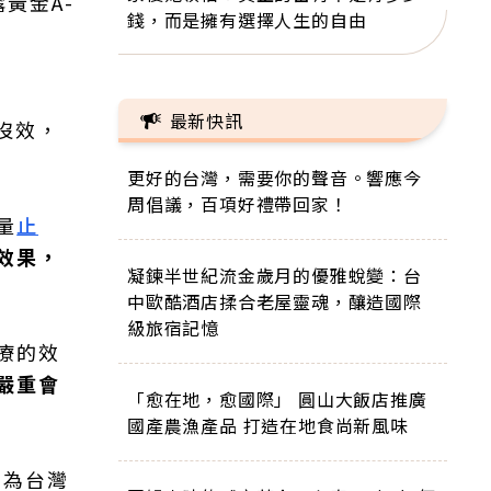
黃金A-
錢，而是擁有選擇人生的自由
最新快訊
但沒效，
更好的台灣，需要你的聲音。響應今
周倡議，百項好禮帶回家！
量
止
效果，
凝鍊半世紀流金歲月的優雅蛻變：台
中歐酷酒店揉合老屋靈魂，釀造國際
級旅宿記憶
療的效
嚴重會
「愈在地，愈國際」 圓山大飯店推廣
國產農漁產品 打造在地食尚新風味
因為台灣