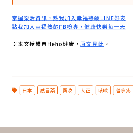
掌握樂活資訊，點我加入
幸福熟齡LINE好友
點我加入幸福熟齡FB粉專，健康快樂每一天
※本文授權自Heho健康，
原文見此
。
日本
感冒藥
藥妝
大正
咳嗽
普拿疼