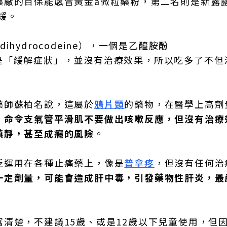
藥廠的百保能感冒黃金a微粒藥粉，第二名則是新露露
緩。
ydrocodeine），一個是乙醯胺酚
其實只是「緩解症狀」，並沒有治療效果，所以吃多了不
藥師蘇柏名說，這屬於
鴉片類
的藥物，在醫學上高劑
，
命令支氣管平滑肌不要做出咳嗽反應，但沒有治療
鎮靜，甚至成癮的風險
。
泛運用在各種止痛藥上，像是
普拿疼
，但沒有任何治
一定劑量，可能會造成肝中毒，引發藥物性肝炎，最
清楚，不建議15歲、或是12歲以下兒童使用，但