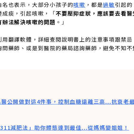
柏名也表示，大部分小孩子的
咳嗽
，都是
過敏
引起的
變成痰，引起咳嗽，「
不要壓抑症狀，應該要去看醫
有辦法解決咳嗽的問題
。」
利用翻譯軟體，詳細查閱說明書上的注意事項跟禁忌
詢問藥師、或是到醫院的藥局諮詢藥師，避免不知不
名醫公開做對這4件事，控制血糖遠離三高...抗衰老
311減肥法」助你體態達到最佳...從媽媽變姐姐！