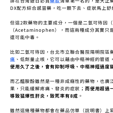
排在台灣遊日必買
藥妝
清單第一名的，是大正
DX配方綜合感冒藥，吃一顆下去、症狀馬上舒
但這2款藥物的主要成分，一個是二氫可待因（dih
（Acetaminophen），而這兩種成分
還可能中毒。
比如二氫可待因，台北市立聯合醫院陽明院區
痛
、低劑量止咳，它可以藉由中樞神經的管道
使用久了之後，會有抑制呼吸、中樞神經過度
而乙醯胺酚雖然是一種非成癮性的藥物，也廣
果，只能緩解疼痛、發炎的症狀；
而使用超過
導致猛爆性肝炎，致死率有8成
。
雖然這幾種藥物都會在藥品仿單（說明書）上寫