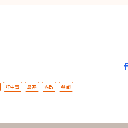
肝中毒
鼻塞
過敏
藥師