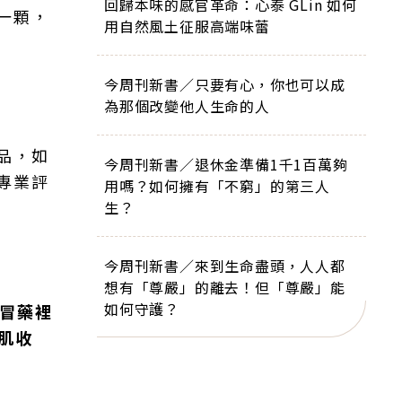
回歸本味的感官革命：心泰 GLin 如何
一顆，
用自然風土征服高端味蕾
今周刊新書／只要有心，你也可以成
為那個改變他人生命的人
品，如
今周刊新書／退休金準備1千1百萬夠
專業評
用嗎？如何擁有「不窮」的第三人
生？
今周刊新書／來到生命盡頭，人人都
想有「尊嚴」的離去！但「尊嚴」能
如何守護？
冒藥裡
約肌收