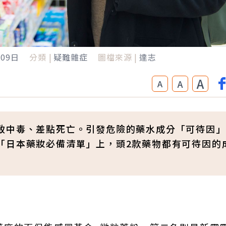
月09日
分類 |
疑難雜症
圖檔來源 |
達志
A
A
A
致中毒、差點死亡。引發危險的藥水成分「可待因」
「日本藥妝必備清單」上，頭2款藥物都有可待因的