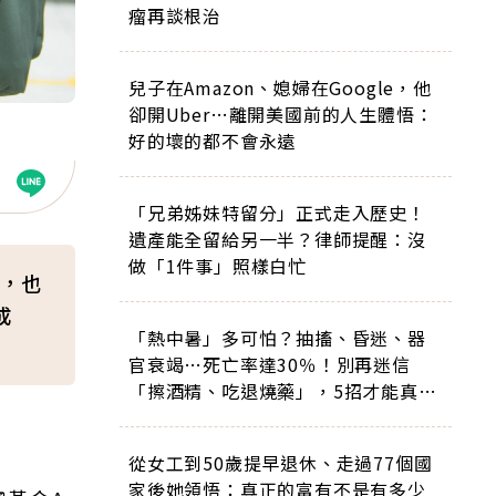
瘤再談根治
兒子在Amazon、媳婦在Google，他
卻開Uber…離開美國前的人生體悟：
好的壞的都不會永遠
「兄弟姊妹特留分」正式走入歷史！
遺產能全留給另一半？律師提醒：沒
做「1件事」照樣白忙
，也
成
「熱中暑」多可怕？抽搐、昏迷、器
官衰竭…死亡率達30％！別再迷信
「擦酒精、吃退燒藥」，5招才能真救
命
從女工到50歲提早退休、走過77個國
家後她領悟：真正的富有不是有多少