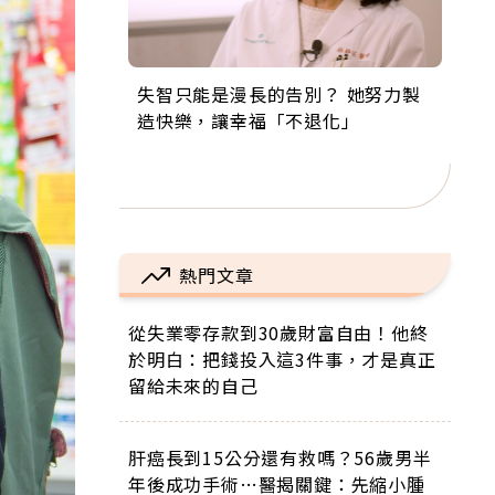
失智只能是漫長的告別？ 她努力製
來自剛果的巧克力神父 為台灣奉獻
63歲卸矽谷副總、搬回台灣找快
104歲打破金氏世界紀錄 成為全球
事業巔峰他選擇追夢…黑手阿伯拉
造快樂，讓幸福「不退化」
36年 「台灣是我的家，我連作夢都
樂！「蛋黃哥小丑」走進安養院，
最年長羽球選手，分享長壽的秘密
小提琴還登上小巨蛋！連CNN都大
講台語！」
逗樂上萬爺奶：退休後才開始真正
原來是「這個」
讚！
的人生
熱門文章
從失業零存款到30歲財富自由！他終
於明白：把錢投入這3件事，才是真正
留給未來的自己
肝癌長到15公分還有救嗎？56歲男半
年後成功手術…醫揭關鍵：先縮小腫