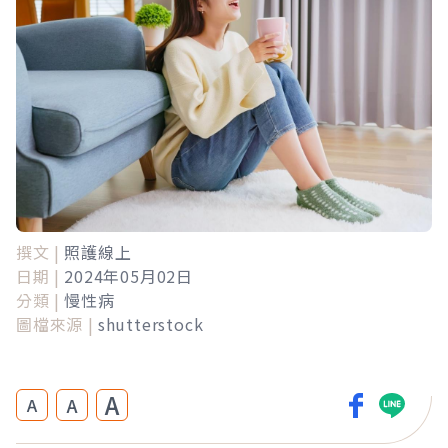
撰文 |
照護線上
日期 |
2024年05月02日
分類 |
慢性病
圖檔來源 |
shutterstock
A
A
A