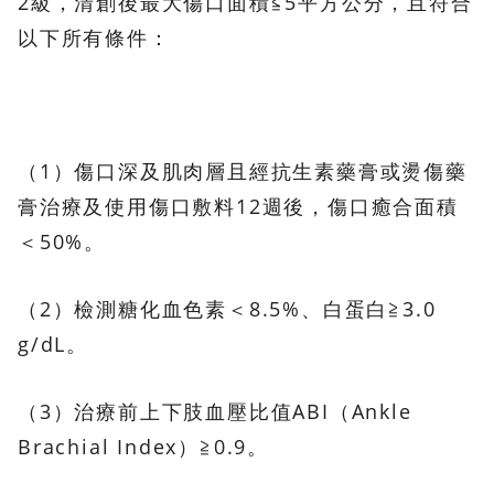
2級，清創後最大傷口面積≦5平方公分，且符合
以下所有條件：
（1）傷口深及肌肉層且經抗生素藥膏或燙傷藥
膏治療及使用傷口敷料12週後，傷口癒合面積
＜50%。
（2）檢測糖化血色素＜8.5%、白蛋白≧3.0
g/dL。
（3）治療前上下肢血壓比值ABI（Ankle
Brachial Index）≧0.9。