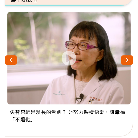
失智只能是漫長的告別？ 她努力製造快樂，讓幸福
來自剛果的巧克力神父 為台灣奉獻36年 「台灣是我
63歲卸矽谷副總、搬回台灣找快樂！「蛋黃哥小
104歲打破金氏世界紀錄 成為全球最年長羽球選
事業巔峰他選擇追夢…黑手阿伯拉小提琴還登上小
「不退化」
的家，我連作夢都講台語！」
丑」走進安養院，逗樂上萬爺奶：退休後才開始真
手，分享長壽的秘密原來是「這個」
巨蛋！連CNN都大讚！
正的人生