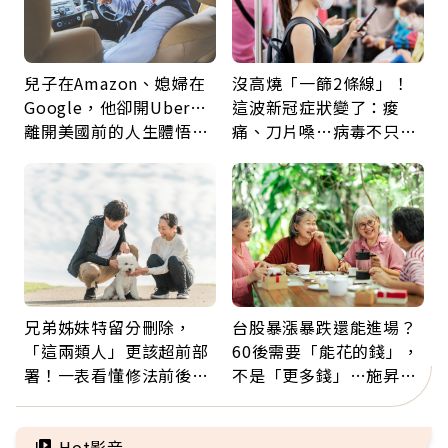
兒子在Amazon、媳婦在
沒高燒「一篩2條線」！
Google，他卻開Uber…
這波新冠症狀變了：痠
離開美國前的人生體悟：
痛、刀片嗓…病毒不只攻
好的壞的都不會永遠
肺，三高族恐引發全身血
管發炎
兄弟姊妹特留分刪除，
台股暴漲暴跌還能進場？
「這兩類人」更該超前部
60後需要「能花的錢」，
署！一表看懂修法前後差
不是「更多錢」…施昇
異：沒留遺囑手足反而分
輝：退休族最適合這種股
更多
票
Hot影音