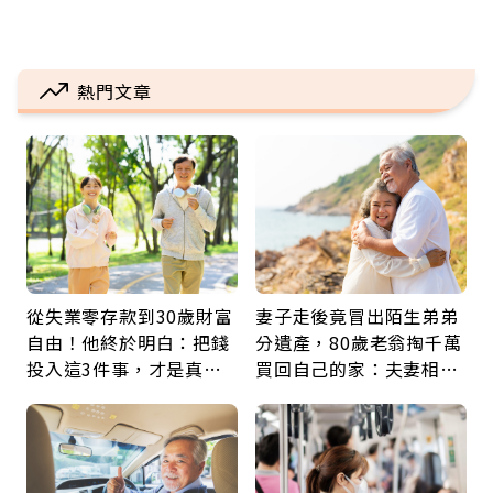
熱門文章
從失業零存款到30歲財富
妻子走後竟冒出陌生弟弟
自由！他終於明白：把錢
分遺產，80歲老翁掏千萬
投入這3件事，才是真正
買回自己的家：夫妻相守
留給未來的自己
60年，卻輸給一個名字