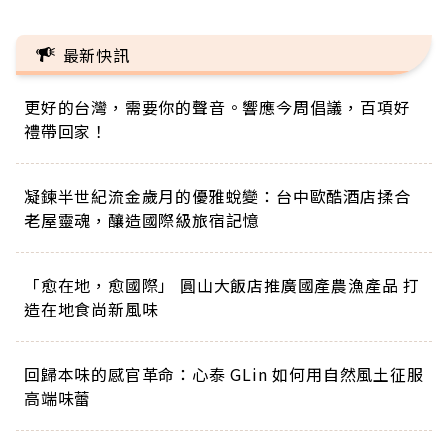
最新快訊
更好的台灣，需要你的聲音。響應今周倡議，百項好
禮帶回家！
凝鍊半世紀流金歲月的優雅蛻變：台中歐酷酒店揉合
老屋靈魂，釀造國際級旅宿記憶
「愈在地，愈國際」 圓山大飯店推廣國產農漁產品 打
造在地食尚新風味
回歸本味的感官革命：心泰 GLin 如何用自然風土征服
高端味蕾