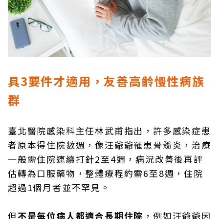
具3要件才適用，友善高齡慢性病族
群
臺北醫院感染科主任林武甫指出，許多感染症患
者原本得住院數週，像汪爺爺罹患骨髓炎，治療
一般需住院連續打針2至4週，病況改善後再評
估轉為口服藥物，整體療程約需6至8週，住院
超過1個月者並不罕見。
但
不是每位病人都適合長期住院
，例如汪爺爺因