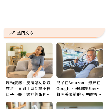
熱門文章
肩頸痠痛、反覆落枕都沒
兒子在Amazon、媳婦在
在意，直到手麻到拿不穩
Google，他卻開Uber…
筷子…醫：頸神經壓迫上
離開美國前的人生體悟：
身，打破固定姿勢才是關
好的壞的都不會永遠
鍵