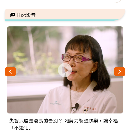
留給未來的自己
肺，三高族恐引發全身血
管發炎
Hot影音
失智只能是漫長的告別？ 她努力製造快樂，讓幸福
來自剛果的巧克力神父 為台灣奉獻36年 「台灣是我
63歲卸矽谷副總、搬回台灣找快樂！「蛋黃哥小
104歲打破金氏世界紀錄 成為全球最年長羽球選
事業巔峰他選擇追夢…黑手阿伯拉小提琴還登上小
「不退化」
的家，我連作夢都講台語！」
丑」走進安養院，逗樂上萬爺奶：退休後才開始真
手，分享長壽的秘密原來是「這個」
巨蛋！連CNN都大讚！