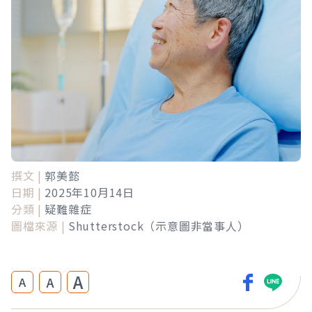
撰文 |
郭美懿
日期 |
2025年10月14日
分類 |
疑難雜症
圖檔來源 |
Shutterstock（示意圖非當事人）
A
A
A