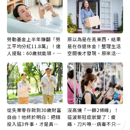
勞動基金上半年賺翻「勞
原以為是在丟東西，結果
工平均分紅11.8萬」！達
是在存退休金！整理生活
人提點：60歲就能領，重
空間後才發現，原來活得
新就業還有隱藏版退休金
這麼輕鬆也能存錢
從失業零存款到30歲財富
沒高燒「一篩2條線」！
自由！他終於明白：把錢
這波新冠症狀變了：痠
投入這3件事，才是真正
痛、刀片嗓…病毒不只攻