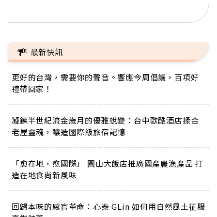
正的人生
最新快訊
更好的台灣，需要你的聲音。響應今周倡議，百項好
禮帶回家！
凝鍊半世紀流金歲月的優雅蛻變：台中歐酷酒店揉合
老屋靈魂，釀造國際級旅宿記憶
「愈在地，愈國際」 圓山大飯店推廣國產農漁產品 打
造在地食尚新風味
回歸本味的感官革命：心泰 GLin 如何用自然風土征服