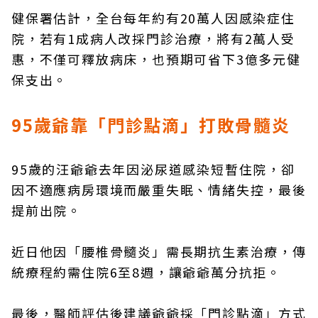
健保署估計，全台每年約有20萬人因感染症住
院，若有1成病人改採門診治療，將有2萬人受
惠，不僅可釋放病床，也預期可省下3億多元健
保支出。
95歲爺靠「門診點滴」打敗骨髓炎
95歲的汪爺爺去年因泌尿道感染短暫住院，卻
因不適應病房環境而嚴重失眠、情緒失控，最後
提前出院。
近日他因「腰椎骨髓炎」需長期抗生素治療，傳
統療程約需住院6至8週，讓爺爺萬分抗拒。
最後，醫師評估後建議爺爺採「門診點滴」方式