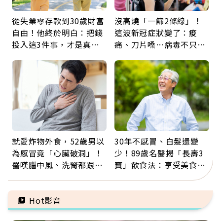
從失業零存款到30歲財富
沒高燒「一篩2條線」！
自由！他終於明白：把錢
這波新冠症狀變了：痠
投入這3件事，才是真正
痛、刀片嗓…病毒不只攻
留給未來的自己
肺，三高族恐引發全身血
管發炎
就愛炸物外食，52歲男以
30年不感冒、白髮還變
為感冒竟「心臟破洞」！
少！89歲名醫揭「長壽3
醫嘆腦中風、洗腎都跟它
寶」飲食法：享受美食不
有關：4警訊是心臟在呼
忌口，偶爾也該吃點肉
救
Hot影音