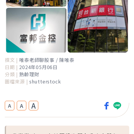
撰文 |
唯泰老師聊股事 / 陳唯泰
日期 |
2024年05月06日
分類 |
熟齡理財
圖檔來源 |
shutterstock
A
A
A