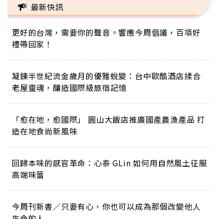
最新快訊
更好的台灣，需要你的聲音。響應今周倡議，百項好
禮帶回家！
凝鍊半世紀流金歲月的優雅蛻變：台中歐酷酒店揉合
老屋靈魂，釀造國際級旅宿記憶
「愈在地，愈國際」 圓山大飯店推廣國產農漁產品 打
造在地食尚新風味
回歸本味的感官革命：心泰 GLin 如何用自然風土征服
高端味蕾
今周刊新書／只要有心，你也可以成為那個改變他人
生命的人