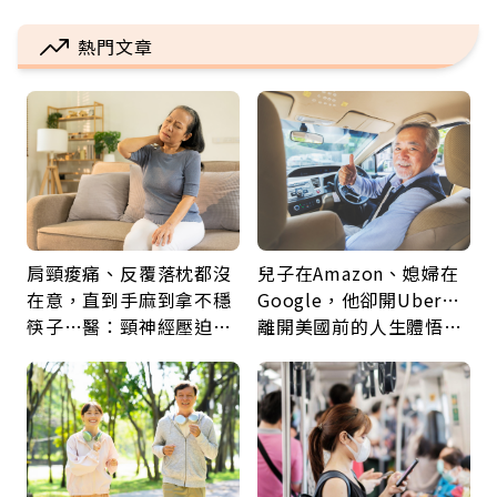
熱門文章
肩頸痠痛、反覆落枕都沒
兒子在Amazon、媳婦在
在意，直到手麻到拿不穩
Google，他卻開Uber…
筷子…醫：頸神經壓迫上
離開美國前的人生體悟：
身，打破固定姿勢才是關
好的壞的都不會永遠
鍵