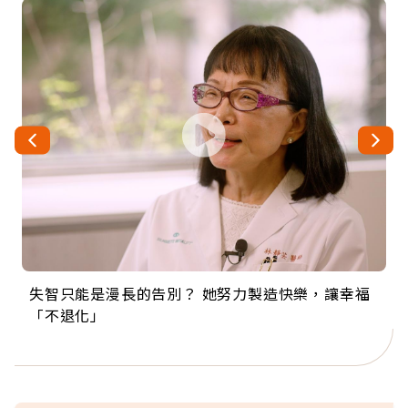
失智只能是漫長的告別？ 她努力製造快樂，讓幸福
來自剛果的巧克力神父 為台灣奉獻36年 「台灣是我
63歲卸矽谷副總、搬回台灣找快樂！「蛋黃哥小
104歲打破金氏世界紀錄 成為全球最年長羽球選
事業巔峰他選擇追夢…黑手阿伯拉小提琴還登上小
「不退化」
的家，我連作夢都講台語！」
丑」走進安養院，逗樂上萬爺奶：退休後才開始真
手，分享長壽的秘密原來是「這個」
巨蛋！連CNN都大讚！
正的人生