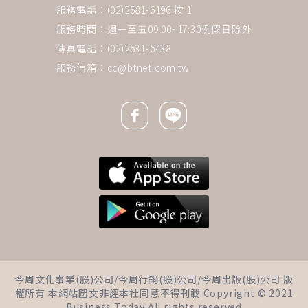
服務電話：(02)2581-6196 按 1
服務時間：週一至五09:00~17:30例假日除外
傳真電話：(02)2531-6438
服務信箱：
cc@btnet.com.tw
Facebook icon
Line icon
下一則 ＋
討厭父母情緒勒索，為何兒女說
今周文化事業(股)公司/今周行銷(股)公司/今周出版(股)公司 版
我也這樣？心理師點破關鍵：別
權所有 本網站圖文非經本社同意不得刊載 Copyright © 2021
再「複製」上一代的教養
Business Today All rights reserved