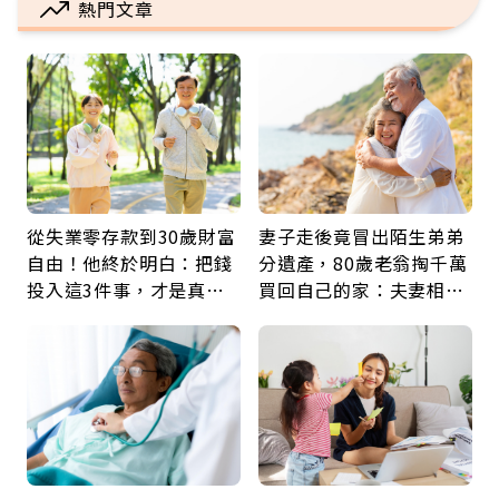
熱門文章
從失業零存款到30歲財富
妻子走後竟冒出陌生弟弟
自由！他終於明白：把錢
分遺產，80歲老翁掏千萬
投入這3件事，才是真正
買回自己的家：夫妻相守
留給未來的自己
60年，卻輸給一個名字