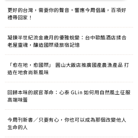
更好的台灣，需要你的聲音。響應今周倡議，百項好
禮帶回家！
凝鍊半世紀流金歲月的優雅蛻變：台中歐酷酒店揉合
老屋靈魂，釀造國際級旅宿記憶
「愈在地，愈國際」 圓山大飯店推廣國產農漁產品 打
造在地食尚新風味
回歸本味的感官革命：心泰 GLin 如何用自然風土征服
高端味蕾
今周刊新書／只要有心，你也可以成為那個改變他人
生命的人