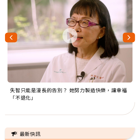
失智只能是漫長的告別？ 她努力製造快樂，讓幸福
來自剛果的巧克力神父 為台灣奉獻36年 「台灣是我
63歲卸矽谷副總、搬回台灣找快樂！「蛋黃哥小
104歲打破金氏世界紀錄 成為全球最年長羽球選
事業巔峰他選擇追夢…黑手阿伯拉小提琴還登上小
「不退化」
的家，我連作夢都講台語！」
丑」走進安養院，逗樂上萬爺奶：退休後才開始真
手，分享長壽的秘密原來是「這個」
巨蛋！連CNN都大讚！
正的人生
最新快訊