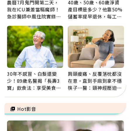
農曆7月鬼門開第二天，
40歲、50歲、60歲淨資
我在ICU兼差當驅魔師！
產目標是多少？他靠50%
急診醫師中風住院實錄：
儲蓄率提早退休，每工作
那些怪物原來叫譫妄
1年買下1年自由
30年不感冒、白髮還變
肩頸痠痛、反覆落枕都沒
少！89歲名醫揭「長壽3
在意，直到手麻到拿不穩
寶」飲食法：享受美食不
筷子…醫：頸神經壓迫上
忌口，偶爾也該吃點肉
身，打破固定姿勢才是關
鍵
Hot影音