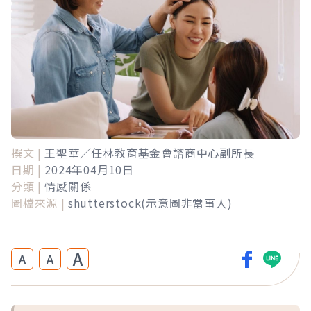
撰文 |
王聖華／任林教育基金會諮商中心副所長
日期 |
2024年04月10日
分類 |
情感關係
圖檔來源 |
shutterstock(示意圖非當事人)
A
A
A