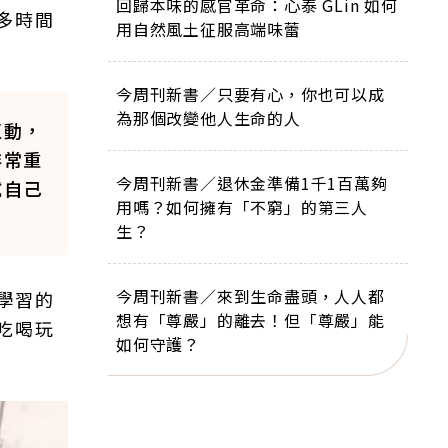
回歸本味的感官革命：心泰 GLin 如何
多時間
用自然風土征服高端味蕾
今周刊新書／只要有心，你也可以成
為那個改變他人生命的人
互動，
非常重
今周刊新書／退休金準備1千1百萬夠
試自己
用嗎？如何擁有「不窮」的第三人
生？
今周刊新書／來到生命盡頭，人人都
些學習的
想有「尊嚴」的離去！但「尊嚴」能
吃喝玩
如何守護？