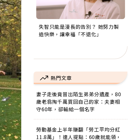
失智只能是漫長的告別？ 她努力製
來自剛果的巧克力神父 為台灣奉獻
63歲卸矽谷副總、搬回台灣找快
104歲打破金氏世界紀錄 成為全球
事業巔峰他選擇追夢…黑手阿伯拉
造快樂，讓幸福「不退化」
36年 「台灣是我的家，我連作夢都
樂！「蛋黃哥小丑」走進安養院，
最年長羽球選手，分享長壽的秘密
小提琴還登上小巨蛋！連CNN都大
講台語！」
逗樂上萬爺奶：退休後才開始真正
原來是「這個」
讚！
的人生
熱門文章
妻子走後竟冒出陌生弟弟分遺產，80
歲老翁掏千萬買回自己的家：夫妻相
守60年，卻輸給一個名字
勞動基金上半年賺翻「勞工平均分紅
11.8萬」！達人提點：60歲就能領，