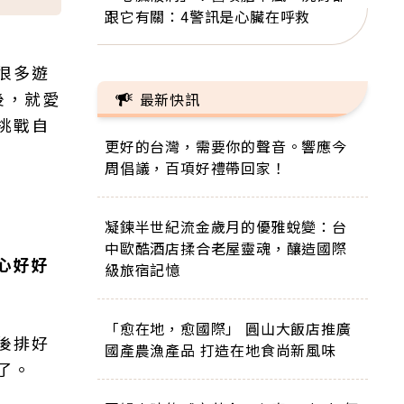
跟它有關：4警訊是心臟在呼救
很多遊
後，就愛
最新快訊
挑戰自
更好的台灣，需要你的聲音。響應今
周倡議，百項好禮帶回家！
凝鍊半世紀流金歲月的優雅蛻變：台
中歐酷酒店揉合老屋靈魂，釀造國際
心好好
級旅宿記憶
「愈在地，愈國際」 圓山大飯店推廣
後排好
國產農漁產品 打造在地食尚新風味
了。