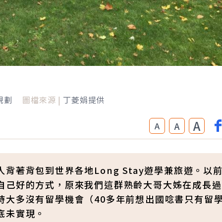
規劃
圖檔來源 |
丁菱娟提供
A
A
A
著背包到世界各地Long Stay遊學兼旅遊。以
自己好的方式，原來我們這群熟齡大哥大姊在成長過
時大多沒有留學機會（40多年前想出國唸書只有留
底未實現。