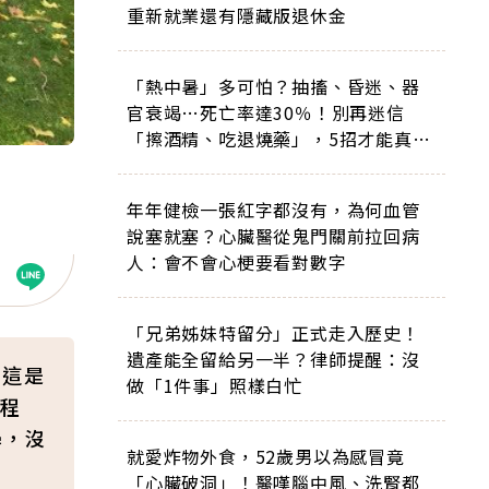
重新就業還有隱藏版退休金
「熱中暑」多可怕？抽搐、昏迷、器
官衰竭…死亡率達30％！別再迷信
「擦酒精、吃退燒藥」，5招才能真救
命
年年健檢一張紅字都沒有，為何血管
說塞就塞？心臟醫從鬼門關前拉回病
人：會不會心梗要看對數字
「兄弟姊妹特留分」正式走入歷史！
遺產能全留給另一半？律師提醒：沒
前這是
做「1件事」照樣白忙
程
學，沒
就愛炸物外食，52歲男以為感冒竟
「心臟破洞」！醫嘆腦中風、洗腎都