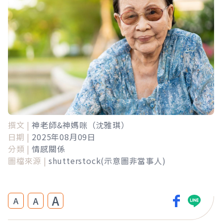
撰文 |
神老師&神媽咪（沈雅琪）
日期 |
2025年08月09日
分類 |
情感關係
圖檔來源 |
shutterstock(示意圖非當事人)
A
A
A