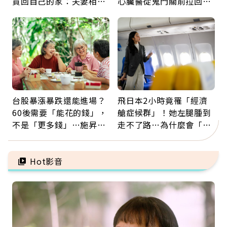
買回自己的家：夫妻相守
心臟醫從鬼門關前拉回病
60年，卻輸給一個名字
人：會不會心梗要看對數
字
台股暴漲暴跌還能進場？
飛日本2小時竟罹「經濟
60後需要「能花的錢」，
艙症候群」！她左腿腫到
不是「更多錢」…施昇
走不了路…為什麼會「靜
輝：退休族最適合這種股
脈血栓」？醫示警7種人
票
注意
Hot影音