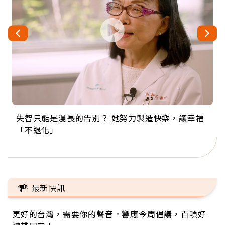
失智只能是漫長的告別？ 她努力製造快樂，讓幸福
來自剛果的巧克力神父 為台灣奉獻36年 「台灣是我
63歲卸矽谷副總、搬回台灣找快樂！「蛋黃哥小
104歲打破金氏世界紀錄 成為全球最年長羽球選
事業巔峰他選擇追夢…黑手阿伯拉小提琴還登上小
「不退化」
的家，我連作夢都講台語！」
丑」走進安養院，逗樂上萬爺奶：退休後才開始真
手，分享長壽的秘密原來是「這個」
巨蛋！連CNN都大讚！
正的人生
最新快訊
更好的台灣，需要你的聲音。響應今周倡議，百項好