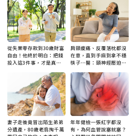
從失業零存款到30歲財富
肩頸痠痛、反覆落枕都沒
自由！他終於明白：把錢
在意，直到手麻到拿不穩
投入這3件事，才是真正
筷子…醫：頸神經壓迫上
留給未來的自己
身，打破固定姿勢才是關
鍵
妻子走後竟冒出陌生弟弟
年年健檢一張紅字都沒
分遺產，80歲老翁掏千萬
有，為何血管說塞就塞？