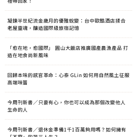
禮帶回家！
凝鍊半世紀流金歲月的優雅蛻變：台中歐酷酒店揉合
老屋靈魂，釀造國際級旅宿記憶
「愈在地，愈國際」 圓山大飯店推廣國產農漁產品 打
造在地食尚新風味
回歸本味的感官革命：心泰 GLin 如何用自然風土征服
高端味蕾
今周刊新書／只要有心，你也可以成為那個改變他人
生命的人
今周刊新書／退休金準備1千1百萬夠用嗎？如何擁有
「不窮」的第三人生？