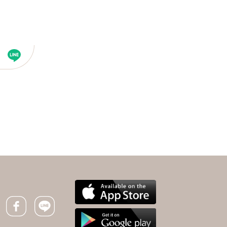
下一則 ＋
放棄無效醫療，讓病人走
得安心！黃勝堅：唯有認
識死亡，才懂得如何善終
Facebook icon
Line icon