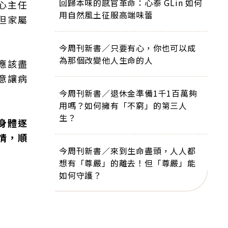
回歸本味的感官革命：心泰 GLin 如何
心主任
用自然風土征服高端味蕾
但家屬
今周刊新書／只要有心，你也可以成
為那個改變他人生命的人
應該盡
意讓病
今周刊新書／退休金準備1千1百萬夠
用嗎？如何擁有「不窮」的第三人
生？
身體逐
情，順
今周刊新書／來到生命盡頭，人人都
想有「尊嚴」的離去！但「尊嚴」能
如何守護？