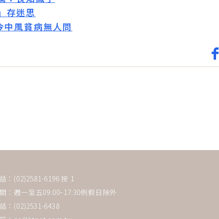
」存迷思
今中風貧病無人問
(02)2581-6196 按 1
：週一至五09:00~17:30例假日除外
：(02)2531-6438