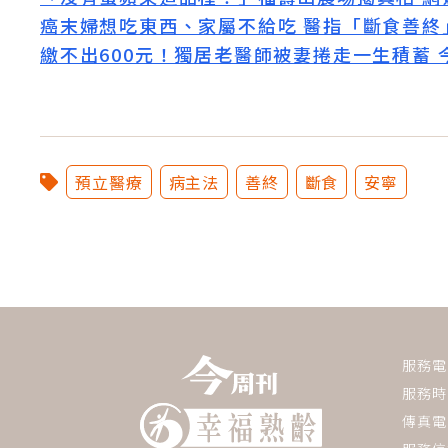
癌末婦想吃東西、家屬不給吃 醫指「斷食善終
繳不出600元！獨居老醫師被妻捲走一生積蓄 
預立醫療
病主法
善終
斷食
安寧
服務電話：
服務時間
傳真電話