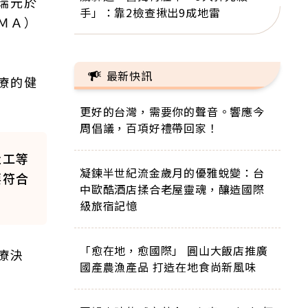
瑞元於
手」：靠2檢查揪出9成地雷
ＭＡ）
最新快訊
療的健
更好的台灣，需要你的聲音。響應今
周倡議，百項好禮帶回家！
社工等
凝鍊半世紀流金歲月的優雅蛻變：台
要符合
中歐酷酒店揉合老屋靈魂，釀造國際
級旅宿記憶
「愈在地，愈國際」 圓山大飯店推廣
療決
國產農漁產品 打造在地食尚新風味