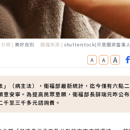
分類 |
美好告別
圖檔來源 |
shutterstock(示意圖非當事人
A
A
A
法」（病主法），衛福部最新統計，迄今僅有六點二
願意安寧。為提高民眾意願，衛福部長薛瑞元昨公布
二千至三千多元諮詢費。