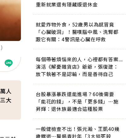
重新就業還有隱藏版退休金
就愛炸物外食，52歲男以為感冒竟
「心臟破洞」！醫嘆腦中風、洗腎都
跟它有關：4警訊是心臟在呼救
)
每個帶著煩惱來的人，心裡都有答案...
演活《解憂雜貨店》爺爺，張復建：
放下執著不是認輸，而是善待自己
萬人
台股暴漲暴跌還能進場？60後需要
三大
「能花的錢」，不是「更多錢」…施
昇輝：退休族最適合這種股票
一般健檢查不出！張元瀚、王凱40幾
歲驟逝…醫揭青壯年「3大猝死殺