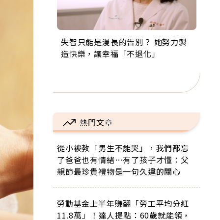
失智只能是漫長的告別？ 她努力製
來自剛果的巧克力神父 為台灣奉獻
63歲卸矽谷副總、搬回台灣找快
104歲打破金氏世界紀錄 成為全球
事業巔峰他選擇追夢…黑手阿伯拉
造快樂，讓幸福「不退化」
36年 「台灣是我的家，我連作夢都
樂！「蛋黃哥小丑」走進安養院，
最年長羽球選手，分享長壽的秘密
小提琴還登上小巨蛋！連CNN都大
講台語！」
逗樂上萬爺奶：退休後才開始真正
原來是「這個」
讚！
的人生
熱門文章
從小被教「男生不能哭」，我們都忘
了爸爸也有情緒…有了孩子才懂：父
親節最珍貴禮物是一句久違的關心
勞動基金上半年賺翻「勞工平均分紅
11.8萬」！達人提點：60歲就能領，