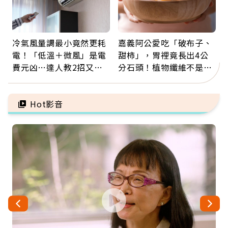
冷氣風量調最小竟然更耗
嘉義阿公愛吃「破布子、
電！「低溫＋微風」是電
甜柿」，胃裡竟長出4公
費元凶…達人教2招又涼
分石頭！植物纖維不是吃
又省電
越多越好，這些水果都上
榜
Hot影音