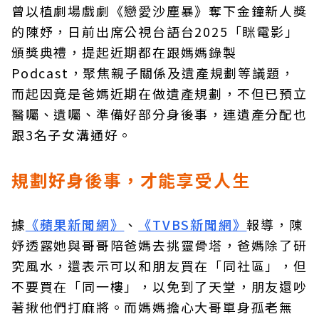
曾以植劇場戲劇《戀愛沙塵暴》奪下金鐘新人獎
的陳妤，日前出席公視台語台2025「眯電影」
頒獎典禮，提起近期都在跟媽媽錄製
Podcast，聚焦親子關係及遺產規劃等議題，
而起因竟是爸媽近期在做遺產規劃，不但已預立
醫囑、遺囑、準備好部分身後事，連遺產分配也
跟3名子女溝通好。
規劃好身後事，才能享受人生
據
《蘋果新聞網》
、
《TVBS新聞網》
報導，陳
妤透露她與哥哥陪爸媽去挑靈骨塔，爸媽除了研
究風水，還表示可以和朋友買在「同社區」，但
不要買在「同一樓」，以免到了天堂，朋友還吵
著揪他們打麻將。而媽媽擔心大哥單身孤老無