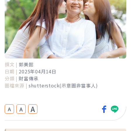
撰文 |
郭美懿
日期 |
2025年04月14日
分類 |
財富傳承
圖檔來源 |
shutterstock(示意圖非當事人)
A
A
A