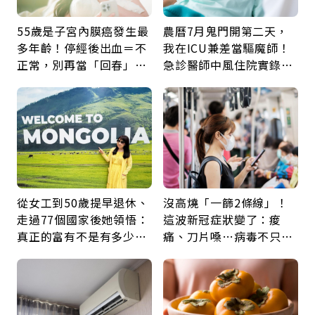
55歲是子宮內膜癌發生最
農曆7月鬼門開第二天，
多年齡！停經後出血＝不
我在ICU兼差當驅魔師！
正常，別再當「回春」…
急診醫師中風住院實錄：
每年3檢查保命：早期治
那些怪物原來叫譫妄
癒率達9成5
從女工到50歲提早退休、
沒高燒「一篩2條線」！
走過77個國家後她領悟：
這波新冠症狀變了：痠
真正的富有不是有多少
痛、刀片嗓…病毒不只攻
錢，而是擁有選擇人生的
肺，三高族恐引發全身血
自由
管發炎