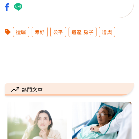
遺囑
陳妤
公平
遺產 房子
贈與
熱門文章