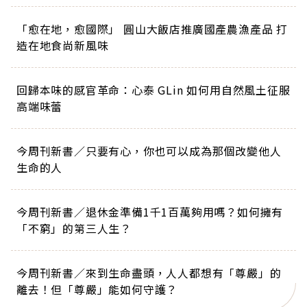
「愈在地，愈國際」 圓山大飯店推廣國產農漁產品 打
造在地食尚新風味
回歸本味的感官革命：心泰 GLin 如何用自然風土征服
高端味蕾
今周刊新書／只要有心，你也可以成為那個改變他人
生命的人
今周刊新書／退休金準備1千1百萬夠用嗎？如何擁有
「不窮」的第三人生？
今周刊新書／來到生命盡頭，人人都想有「尊嚴」的
離去！但「尊嚴」能如何守護？