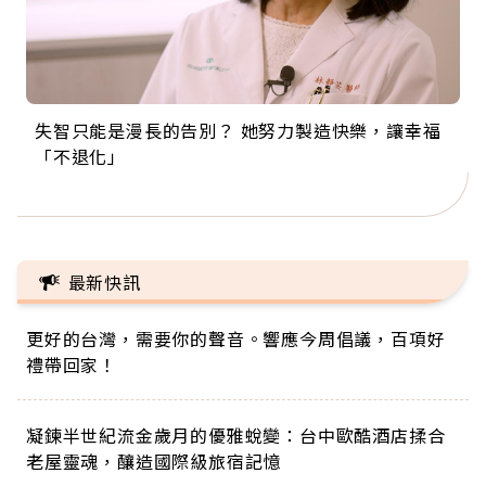
失智只能是漫長的告別？ 她努力製造快樂，讓幸福
來自剛果的巧克力神父 為台灣奉獻36年 「台灣是我
63歲卸矽谷副總、搬回台灣找快樂！「蛋黃哥小
104歲打破金氏世界紀錄 成為全球最年長羽球選
事業巔峰他選擇追夢…黑手阿伯拉小提琴還登上小
「不退化」
的家，我連作夢都講台語！」
丑」走進安養院，逗樂上萬爺奶：退休後才開始真
手，分享長壽的秘密原來是「這個」
巨蛋！連CNN都大讚！
正的人生
最新快訊
更好的台灣，需要你的聲音。響應今周倡議，百項好
禮帶回家！
凝鍊半世紀流金歲月的優雅蛻變：台中歐酷酒店揉合
老屋靈魂，釀造國際級旅宿記憶