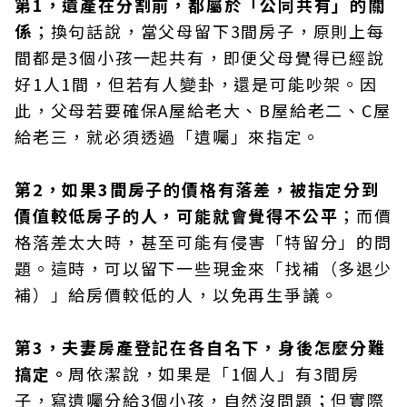
第1，遺產在分割前，都屬於「公同共有」的關
係
；換句話說，當父母留下3間房子，原則上每
間都是3個小孩一起共有，即便父母覺得已經說
好1人1間，但若有人變卦，還是可能吵架。因
此，父母若要確保A屋給老大、B屋給老二、C屋
給老三，就必須透過「遺囑」來指定。
第2，如果3間房子的價格有落差，被指定分到
價值較低房子的人，可能就會覺得不公平
；而價
格落差太大時，甚至可能有侵害「特留分」的問
題。這時，可以留下一些現金來「找補（多退少
補）」給房價較低的人，以免再生爭議。
第3，夫妻房產登記在各自名下，身後怎麼分難
搞定。
周依潔說，如果是「1個人」有3間房
子，寫遺囑分給3個小孩，自然沒問題；但實際