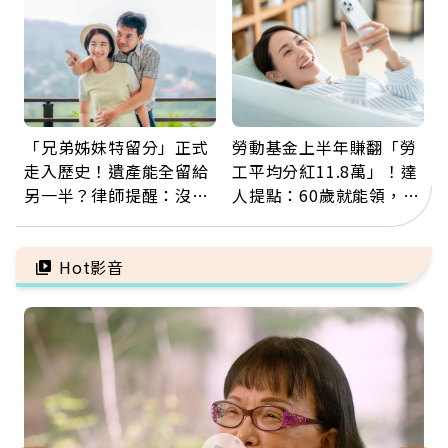
「兄弟姊妹特留分」正式
勞動基金上半年賺翻「勞
走入歷史！遺產能全留給
工平均分紅11.8萬」！達
另一半？律師提醒：沒做
人提點：60歲就能領，重
「1件事」照樣白忙
新就業還有隱藏版退休金
Hot影音