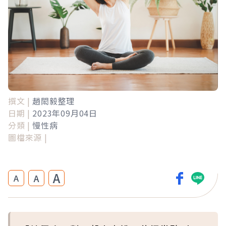
撰文 |
趙閎毅整理
日期 |
2023年09月04日
分類 |
慢性病
圖檔來源 |
A
A
A