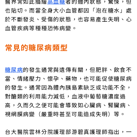
醫界常如此描繪
高血糖
者的體內狀態，驚悚，但
也貼切。而當全身大小血管都因「泡在糖水」處
於不斷發炎、受傷的狀態，也容易產生失明、心
血管疾病等種種恐怖病變。
常見的糖尿病類型
糖尿病
的發生通常與遺傳有關，但肥胖、飲食不
當、情緒壓力、懷孕、藥物，也可能促使糖尿病
的發生。通常因為體內胰島素缺乏或功能不全，
對醣類的利用能力減低，血液中葡萄糖濃度過
高，久而久之便可能會導致如心臟病、腎臟病、
視網膜病變（嚴重時甚至可能造成失明）等。
台大醫院雲林分院護理部游碧真護理師指出，一