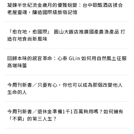
凝鍊半世紀流金歲月的優雅蛻變：台中歐酷酒店揉合
老屋靈魂，釀造國際級旅宿記憶
「愈在地，愈國際」 圓山大飯店推廣國產農漁產品 打
造在地食尚新風味
回歸本味的感官革命：心泰 GLin 如何用自然風土征服
高端味蕾
今周刊新書／只要有心，你也可以成為那個改變他人
生命的人
今周刊新書／退休金準備1千1百萬夠用嗎？如何擁有
「不窮」的第三人生？