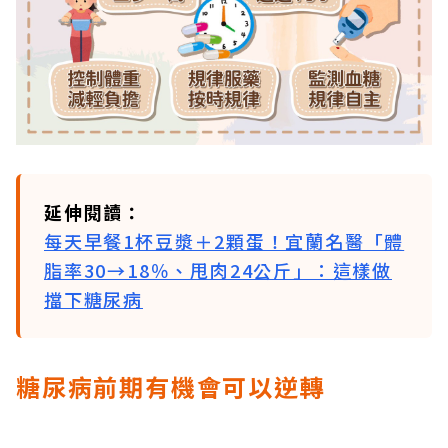
延伸閱讀：
每天早餐1杯豆漿＋2顆蛋！宜蘭名醫「體
脂率30→18％、甩肉24公斤」：這樣做
擋下糖尿病
糖尿病前期有機會可以逆轉