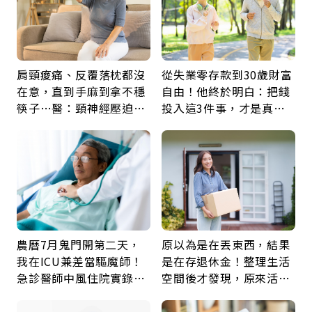
肩頸痠痛、反覆落枕都沒
從失業零存款到30歲財富
在意，直到手麻到拿不穩
自由！他終於明白：把錢
筷子…醫：頸神經壓迫上
投入這3件事，才是真正
身，打破固定姿勢才是關
留給未來的自己
鍵
農曆7月鬼門開第二天，
原以為是在丟東西，結果
我在ICU兼差當驅魔師！
是在存退休金！整理生活
急診醫師中風住院實錄：
空間後才發現，原來活得
那些怪物原來叫譫妄
這麼輕鬆也能存錢