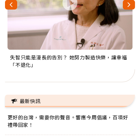
失智只能是漫長的告別？ 她努力製造快樂，讓幸福
來自剛果的巧克力神父 為台灣奉獻36年 「台灣是我
63歲卸矽谷副總、搬回台灣找快樂！「蛋黃哥小
104歲打破金氏世界紀錄 成為全球最年長羽球選
事業巔峰他選擇追夢…黑手阿伯拉小提琴還登上小
「不退化」
的家，我連作夢都講台語！」
丑」走進安養院，逗樂上萬爺奶：退休後才開始真
手，分享長壽的秘密原來是「這個」
巨蛋！連CNN都大讚！
正的人生
最新快訊
更好的台灣，需要你的聲音。響應今周倡議，百項好
禮帶回家！