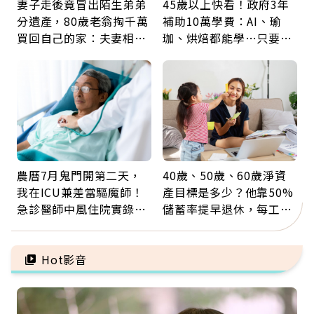
妻子走後竟冒出陌生弟弟
45歲以上快看！政府3年
分遺產，80歲老翁掏千萬
補助10萬學費：AI、瑜
買回自己的家：夫妻相守
珈、烘焙都能學…只要願
60年，卻輸給一個名字
意開始，永遠不嫌晚
農曆7月鬼門開第二天，
40歲、50歲、60歲淨資
我在ICU兼差當驅魔師！
產目標是多少？他靠50%
急診醫師中風住院實錄：
儲蓄率提早退休，每工作
那些怪物原來叫譫妄
1年買下1年自由
Hot影音