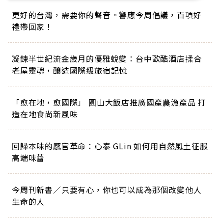
更好的台灣，需要你的聲音。響應今周倡議，百項好
禮帶回家！
凝鍊半世紀流金歲月的優雅蛻變：台中歐酷酒店揉合
老屋靈魂，釀造國際級旅宿記憶
「愈在地，愈國際」 圓山大飯店推廣國產農漁產品 打
造在地食尚新風味
回歸本味的感官革命：心泰 GLin 如何用自然風土征服
高端味蕾
今周刊新書／只要有心，你也可以成為那個改變他人
生命的人