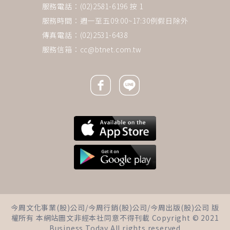
服務電話：(02)2581-6196 按 1
服務時間：週一至五09:00~17:30例假日除外
傳真電話：(02)2531-6438
服務信箱：
cc@btnet.com.tw
Facebook icon
Line icon
下一則 ＋
18歲「5億高中生」結婚2小時墜
今周文化事業(股)公司/今周行銷(股)公司/今周出版(股)公司 版
樓！律師5面向解析伴侶能否分
權所有 本網站圖文非經本社同意不得刊載 Copyright © 2021
遺產，「這樣做」避免因錢惹禍
Business Today All rights reserved