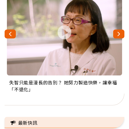
失智只能是漫長的告別？ 她努力製造快樂，讓幸福
來自剛果的巧克力神父 為台灣奉獻36年 「台灣是我
63歲卸矽谷副總、搬回台灣找快樂！「蛋黃哥小
104歲打破金氏世界紀錄 成為全球最年長羽球選
事業巔峰他選擇追夢…黑手阿伯拉小提琴還登上小
「不退化」
的家，我連作夢都講台語！」
丑」走進安養院，逗樂上萬爺奶：退休後才開始真
手，分享長壽的秘密原來是「這個」
巨蛋！連CNN都大讚！
正的人生
最新快訊