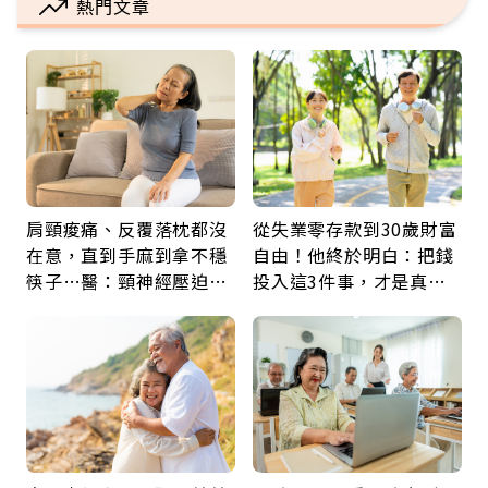
熱門文章
肩頸痠痛、反覆落枕都沒
從失業零存款到30歲財富
在意，直到手麻到拿不穩
自由！他終於明白：把錢
筷子…醫：頸神經壓迫上
投入這3件事，才是真正
身，打破固定姿勢才是關
留給未來的自己
鍵