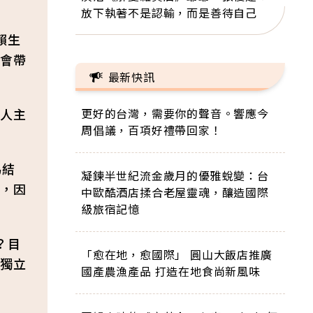
放下執著不是認輸，而是善待自己
賴生
會帶
最新快訊
人主
更好的台灣，需要你的聲音。響應今
周倡議，百項好禮帶回家！
偽結
凝鍊半世紀流金歲月的優雅蛻變：台
，因
中歐酷酒店揉合老屋靈魂，釀造國際
級旅宿記憶
？目
「愈在地，愈國際」 圓山大飯店推廣
獨立
國產農漁產品 打造在地食尚新風味