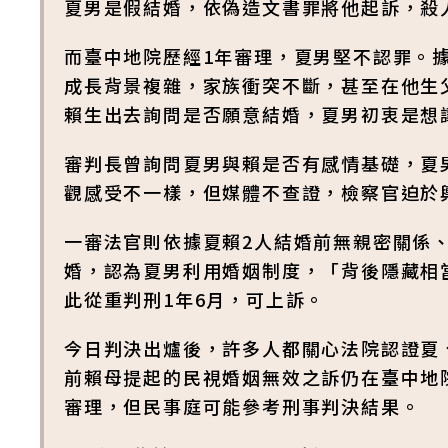
夏男是假結婚，依偽造文書罪將他起訴，殺
而臺中地院歷經1年審理，夏男堅不認罪。
成長背景複雜，家族衝突不斷，甚至在他生
賴生出去詢問是否願意結婚，夏男初衷是想
審判長曾詢問夏男與賴是否有感情基礎，夏
觀感受不一樣，但媒體不查證，檢察官迫於
一審法官則依據夏賴2人結婚前無親密關係
婚，認為夏男利用婚姻制度，「背後隱藏相
此從重判刑1年6月，可上訴。
今日判決出爐後，許多人都關心法院認證夏
前賴母提起的民視婚姻無效之訴仍在臺中地
審理，但民事庭可能參考刑事判決結果。