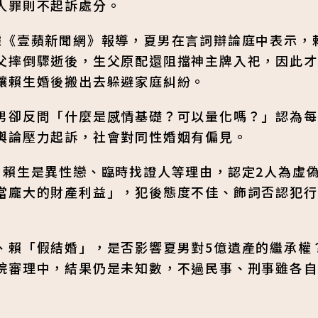
人罪則不起訴處分。
據《壹蘋新聞網》報導，夏男在言詞辯論庭中表示，
父摔倒驟逝後，生父原配還阻擋神主牌入祀，因此才
讓賴生婚後搬出去躲避家庭糾紛。
男卻反問「什麼是感情基礎？可以量化嗎？」認為每
輿論壓力起訴，社會對同性婚姻有偏見。
、賴生是異性戀、臨時找證人等理由，認定2人為虛
當龐大的財產利益」，犯後態度不佳、飾詞否認犯行
、賴「假結婚」，是否影響夏男對5億遺產的繼承權
院審理中，結果仍是未知數，不過民事、刑事雖各自