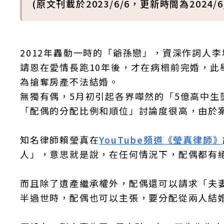
(原文刊載於2023/6/6，更新時間為2024/6/
2012年轟動一時的「爺孫戀」，資深作詞人李
靖恩在愛情長跑10年後，才在病榻前完婚，
為搶奪房產不法結婚。
無獨有偶，5月初引起各界嘩然的「5億高中
「配偶的分配比例和順位」討論度很高，由於
知名律師賴瑩真在
YouTube頻道《瑩真律師》
人」，意思就是說，在任何情況下，配偶都有
而且除了遺產繼承權外，配偶還可以請求「夫
半過世時，配偶也可以主張，要分配從兩人結