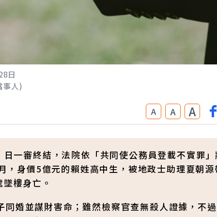
28日
非當事人)
A
A
A
8）日一審終結，法院依「共同使公務員登載不實罪」
年5月，身價5億元的賴姓高中生，被地政士助理夏朝源
處墜樓身亡。
子同婚並謀財害命；雖然檢察官查無殺人證據，不過