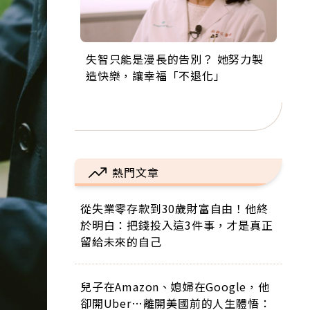
失智只能是漫長的告別？ 她努力製
來自剛果的巧克力神父 為台灣奉獻
63歲卸矽谷副總、搬回台灣找快
104歲打破金氏世界紀錄 成為全球
事業巔峰他選擇追夢…黑手阿伯拉
造快樂，讓幸福「不退化」
36年 「台灣是我的家，我連作夢都
樂！「蛋黃哥小丑」走進安養院，
最年長羽球選手，分享長壽的秘密
小提琴還登上小巨蛋！連CNN都大
講台語！」
逗樂上萬爺奶：退休後才開始真正
原來是「這個」
讚！
的人生
熱門文章
從失業零存款到30歲財富自由！他終
於明白：把錢投入這3件事，才是真正
留給未來的自己
兒子在Amazon、媳婦在Google，他
卻開Uber…離開美國前的人生體悟：