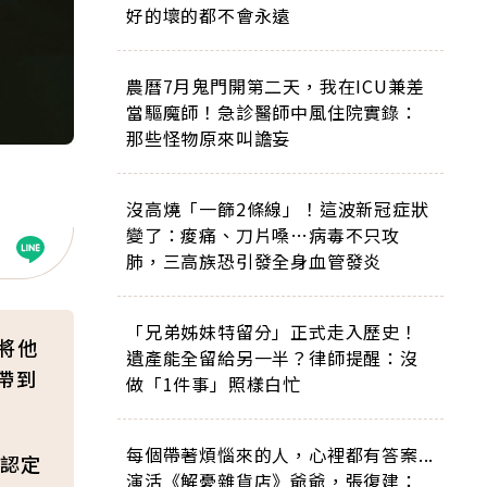
好的壞的都不會永遠
農曆7月鬼門開第二天，我在ICU兼差
當驅魔師！急診醫師中風住院實錄：
那些怪物原來叫譫妄
沒高燒「一篩2條線」！這波新冠症狀
變了：痠痛、刀片嗓…病毒不只攻
肺，三高族恐引發全身血管發炎
「兄弟姊妹特留分」正式走入歷史！
將他
遺產能全留給另一半？律師提醒：沒
帶到
做「1件事」照樣白忙
每個帶著煩惱來的人，心裡都有答案...
認定
演活《解憂雜貨店》爺爺，張復建：