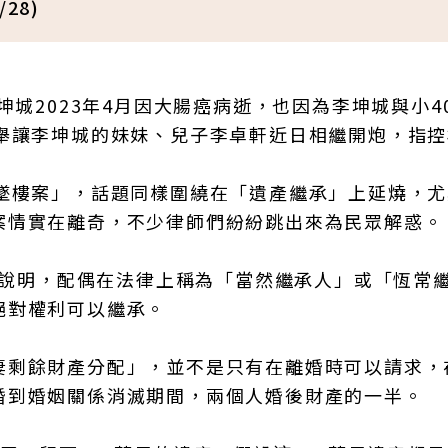
28)
坤城2023年4月因大腸癌病逝，也因為李坤城與小4
此舉讓李坤城的妹妹、兒子李卓軒近日相繼開炮，指
生墜樓案」，話題同樣圍繞在「遺產繼承」上延燒，
案情實在離奇，不少律師們紛紛跳出來為民眾解惑。
說明，配偶在法律上稱為「當然繼承人」或「恆常
絕對權利可以繼承。
妻剩餘財產分配」，並不是只有在離婚時可以請求，
婚到婚姻關係消滅期間，兩個人婚後財產的一半。