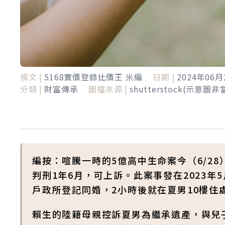
撰文 |
5168實價登錄比價王 米編
日期 |
2024年06月
分類 |
財富傳承
圖檔來源 |
shutterstock(示意圖
編按：喧騰一時的5億高中生命案今（6/2
判刑1年6月，可上訴。此案事發在2023
戶政所登記同婚，2小時後就在夏男10樓住
賴生的陸籍母親控訴夏男為繼承遺產，與兒