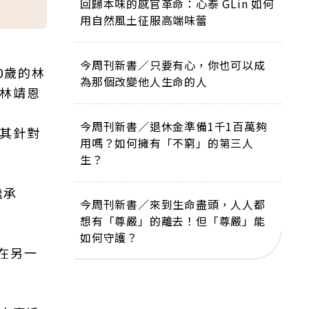
回歸本味的感官革命：心泰 GLin 如何
用自然風土征服高端味蕾
今周刊新書／只要有心，你也可以成
0歲的林
為那個改變他人生命的人
控林靖恩
今周刊新書／退休金準備1千1百萬夠
尤其針對
用嗎？如何擁有「不窮」的第三人
生？
繼承
今周刊新書／來到生命盡頭，人人都
想有「尊嚴」的離去！但「尊嚴」能
如何守護？
在另一